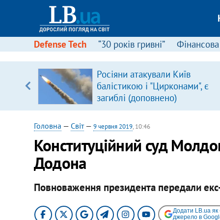
Defense Tech
“30 років гривні”
Фінансова
Росіяни атакували Київ
уп
балістикою і "Цирконами", є
загиблі (доповнено)
ку
Головна
—
Світ
—
9 червня 2019
, 10:46
Конституційний суд Молдо
Додона
Повноваження президента передали екс-
Додати LB.ua як
джерело в Googl