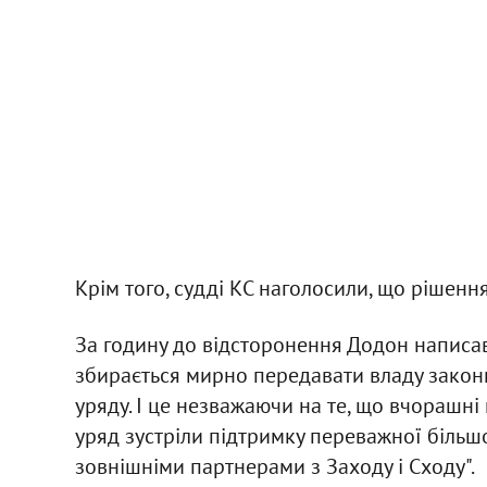
Крім того, судді КС наголосили, що рішенн
За годину до відсторонення Додон написав 
збирається мирно передавати владу законн
уряду. І це незважаючи на те, що вчорашн
уряд зустріли підтримку переважної більш
зовнішніми партнерами з Заходу і Сходу".