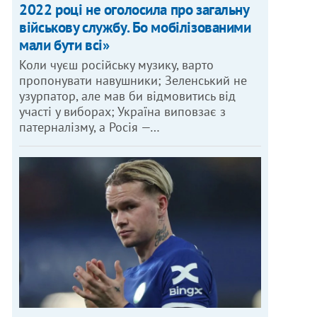
2022 році не оголосила про загальну
військову службу. Бо мобілізованими
мали бути всі»
Коли чуєш російську музику, варто
пропонувати навушники; Зеленський не
узурпатор, але мав би відмовитись від
участі у виборах; Україна виповзає з
патерналізму, а Росія —…