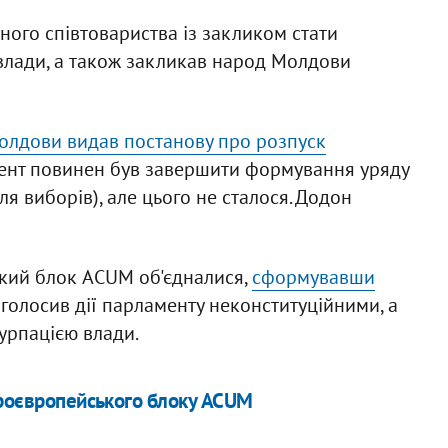
ного співтовариства із закликом стати
влади, а також закликав народ Молдови
олдови видав постанову про розпуск
амент повинен був завершити формування уряду
я виборів), але цього не сталося. Додон
ський блок ACUM об'єдналися,
сформувавши
голосив дії парламенту неконституційними, а
урпацією влади.
проєвропейського блоку ACUM