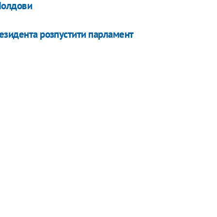
Молдови
резидента розпустити парламент