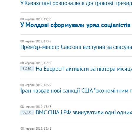
У Казахстані розпочалися дострокові прези
08 червня 2019, 19:50
У Молдові сформували уряд соціалістів
08 червня 2019, 17:45
Прем'єр-міністр Саксонії виступив за скасува
08 червня 2019, 16:39
На Евересті активісти за півтора місяц
ВІДЕО
08 червня 2019, 16:29
Іран назвав нові санкції США "економічним
08 червня 2019, 13:43
ВМС США і РФ звинуватили одні одних 
ВІДЕО
08 червня 2019, 12:41