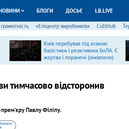
НОВИНИ
БЛОГИ
ДОСЬЄ
LB.LIVE
 грамотність
«Епіцентр виробників»
CultHub
Те
Київ перебував під атакою
балістики і реактивних БпЛА. Є
жертва і поранені (оновлено)
ви тимчасово відсторонив
прем'єру Павлу Філіпу.
 бажане
e