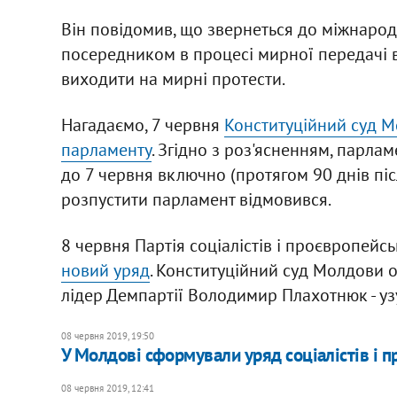
Він повідомив, що звернеться до міжнарод
посередником в процесі мирної передачі 
виходити на мирні протести.
Нагадаємо, 7 червня
Конституційний суд М
парламенту
. Згідно з роз'ясненням, парл
до 7 червня включно (протягом 90 днів післ
розпустити парламент відмовився.
8 червня Партія соціалістів і проєвропей
новий уряд
. Конституційний суд Молдови о
лідер Демпартії Володимир Плахотнюк - уз
08 червня 2019, 19:50
У Молдові сформували уряд соціалістів і 
08 червня 2019, 12:41