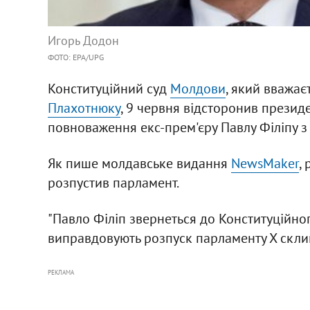
Игорь Додон
ФОТО: EPA/UPG
Конституційний суд
Молдови
, який вважа
Плахотнюку
, 9 червня відсторонив презид
повноваження екс-прем'єру Павлу Філіпу 
Як пише молдавське видання
NewsMaker
,
розпустив парламент.
"Павло Філіп звернеться до Конституційно
виправдовують розпуск парламенту Х склика
РЕКЛАМА