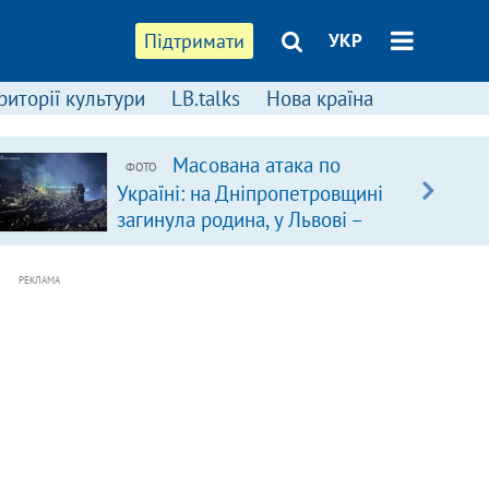
Підтримати
УКР
риторії культури
LB.talks
Нова країна
Масована атака по
ФОТО
Україні: на Дніпропетровщині
загинула родина, у Львові –
удар по багатоповерхівках
(доповнюється)
РЕКЛАМА