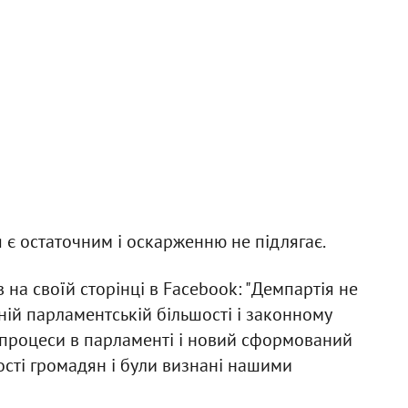
я є остаточним і оскарженню не підлягає.
на своїй сторінці в Facebook: "Демпартія не
ій парламентській більшості і законному
і процеси в парламенті і новий сформований
ості громадян і були визнані нашими