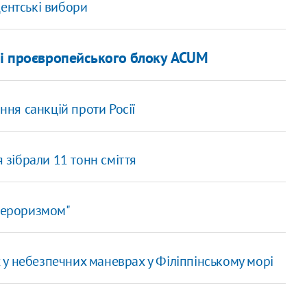
дентські вибори
 і проєвропейського блоку ACUM
ння санкцій проти Росії
я зібрали 11 тонн сміття
 тероризмом"
у небезпечних маневрах у Філіппінському морі