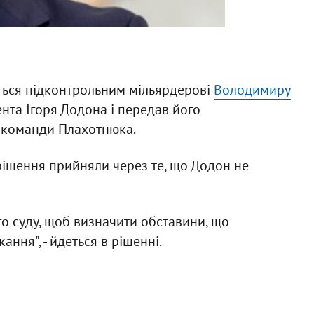
ється підконтрольним мільярдерові
Володимиру
ента Ігоря Додона і передав його
з команди Плахотнюка.
 рішення прийняли через те, що Додон не
го суду, щоб визначити обставини, що
ння", - йдеться в рішенні.