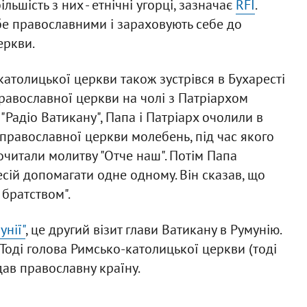
льшість з них - етнічні угорці, зазначає
RFI
.
е православними і зараховують себе до
еркви.
католицької церкви також зустрівся в Бухаресті
равославної церкви на чолі з Патріархом
"Радіо Ватикану", Папа і Патріарх очолили в
православної церкви молебень, під час якого
очитали молитву "Отче наш". Потім Папа
ій допомагати одне одному. Він сказав, що
 братством".
унії"
, це другий візит глави Ватикану в Румунію.
 Тоді голова Римсько-католицької церкви (тоді
ідав православну країну.