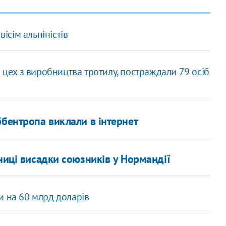
ісім альпіністів
в цех з виробництва тротилу, постраждали 79 осіб
ббентропа виклали в інтернет
ниці висадки союзників у Нормандії
и на 60 млрд доларів