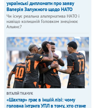
українські дипломати про заяву
Валерія Залужного щодо НАТО
Чи існує реальна альтернатива НАТО і
навіщо колишній Головком знецінює
Альянс?
ВІТАЛІЙ ТКАЧУК
«Шахтар» грає в іншій лізі: чому
головна інтрига УПЛ в тому, хто стане