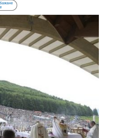
 бажане
e