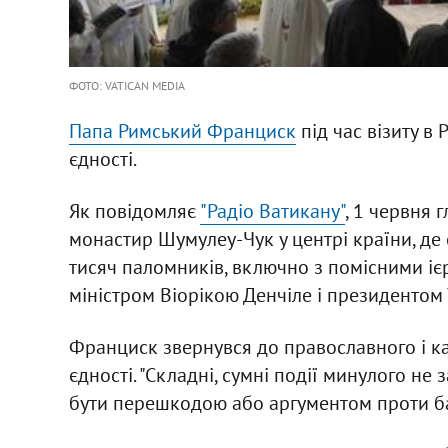
ФОТО: VATICAN MEDIA
Папа Римський Франциск
під час візиту в
єдності.
Як повідомляє
"Радіо Ватикану"
, 1 червня 
монастир Шумулеу-Чук у центрі країни, де 
тисяч паломників, включно з помісними іє
міністром Віорікою Денчіле і президенто
Франциск звернувся до православного і к
єдності. "Складні, сумні події минулого не 
бути перешкодою або аргументом проти бажа