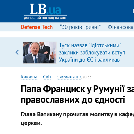
Defense Tech
“30 років гривні”
Фінансова
вив про
Туск назвав "ідіотськими"
боку
заклики заблокувати вступ
України до ЄС і закликав
припинити антиукраїнську
риторику
Головна
—
Світ
—
1 червня 2019
, 20:33
Папа Франциск у Румунії за
православних до єдності
Глава Ватикану прочитав молитву в каф
церкви.