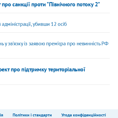
ро санкції проти "Північного потоку 2"
 адміністрації, убивши 12 осіб
ь у зв'язку із заявою прем'єра про невинність РФ
ект про підтримку територіальної
ія
Політики і стандарти
Угода конфіденційності