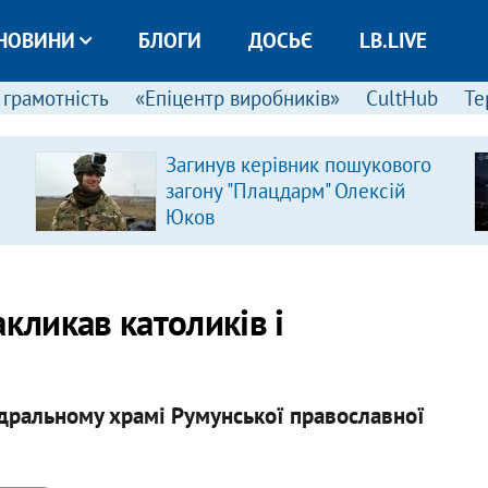
НОВИНИ
БЛОГИ
ДОСЬЄ
LB.LIVE
 грамотність
«Епіцентр виробників»
CultHub
Те
Загинув керівник пошукового
загону "Плацдарм" Олексій
Юков
кликав католиків і
едральному храмі Румунської православної