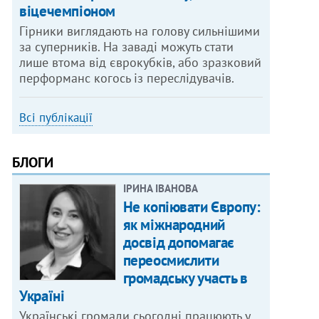
віцечемпіоном
Гірники виглядають на голову сильнішими
за суперників. На заваді можуть стати
лише втома від єврокубків, або зразковий
перформанс когось із переслідувачів.
Всі публікації
БЛОГИ
ІРИНА ІВАНОВА
Не копіювати Європу:
як міжнародний
досвід допомагає
переосмислити
громадську участь в
Україні
Українські громади сьогодні працюють у