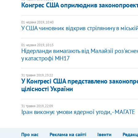
Конгрес США оприлюднив законопроект п
01 червня 2019, 10:40
У США чиновник відкрив стрілянину в міській
01 червня 2019, 10:15
Нідерланди вимагають від Малайзії роз'яснен
у катастрофі МН17
31 травня 2019, 23:22
У Конгресі США представлено законопро
цілісності України
31 травня 2019, 22:09
Іран виконує умови ядерної угоди, - МАГАТЕ
Про нас
Реклама на сайті
Івенти
Редакц