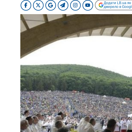
Додати LB.ua як
джерело в Googl