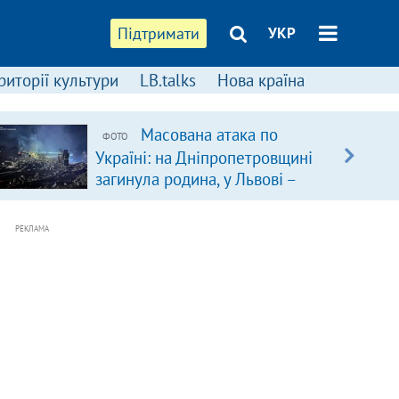
Підтримати
УКР
риторії культури
LB.talks
Нова країна
Масована атака по
ФОТО
Україні: на Дніпропетровщині
загинула родина, у Львові –
удар по багатоповерхівках
(доповнюється)
РЕКЛАМА