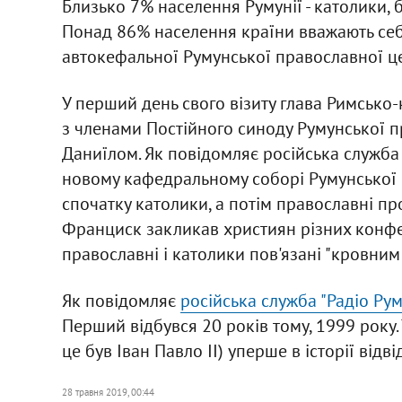
Близько 7% населення Румунії - католики, бі
Понад 86% населення країни вважають себ
автокефальної Румунської православної ц
У перший день свого візиту глава Римсько-
з членами Постійного синоду Румунської п
Даниїлом. Як повідомляє російська служба 
новому кафедральному соборі Румунської 
спочатку католики, а потім православні пр
Франциск закликав християн різних конфес
православні і католики пов'язані "кровним
Як повідомляє
російська служба "Радіо Рум
Перший відбувся 20 років тому, 1999 року.
це був Іван Павло II) уперше в історії відв
28 травня 2019, 00:44