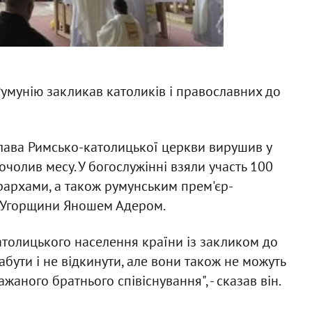
 Румунію закликав католиків і православних до
глава Римсько-католицької церкви вирушив у
очолив месу. У богослужінні взяли участь 100
рархами, а також румунським прем'єр-
м Угорщини Яношем Адером.
атолицького населення країни із закликом до
забути і не відкинути, але вони також не можуть
ного братнього співіснування", - сказав він.