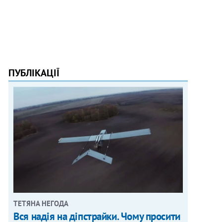
ПУБЛІКАЦІЇ
ТЕТЯНА НЕГОДА
Вся надія на діпстрайки. Чому просити