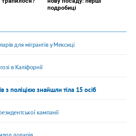
арів для мігрантів у Мексиці
гозі в Каліфорнії
ів з поліцією знайшли тіла 15 осіб
резидентської кампанії
 млрд доларів