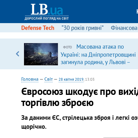
Defense Tech
“30 років гривні”
Фінансова
Масована атака по
ФОТО
, є
Україні: на Дніпропетровщині
загинула родина, у Львові –
удар по багатоповерхівках
(доповнюється)
Головна
—
Світ
—
28 квітня 2019
, 13:03
Євросоюз шкодує про вихі
торгівлю зброєю
За даними ЄС, стрілецька зброя і легкі о
щорічно.