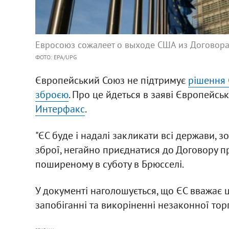
Евросоюз сожалеет о выходе США из Договора
ФОТО: EPA/UPG
Європейський Союз не підтримує
рішення 
зброєю
. Про це йдеться в заяві Європейсь
Интерфакс
.
"ЄС буде і надалі закликати всі держави, з
зброї, негайно приєднатися до Договору пр
поширеному в суботу в Брюсселі.
У документі наголошується, що ЄС вважає 
запобіганні та викоріненні незаконної торгі