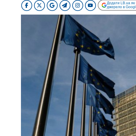
Додати LB.ua як
джерело в Googl