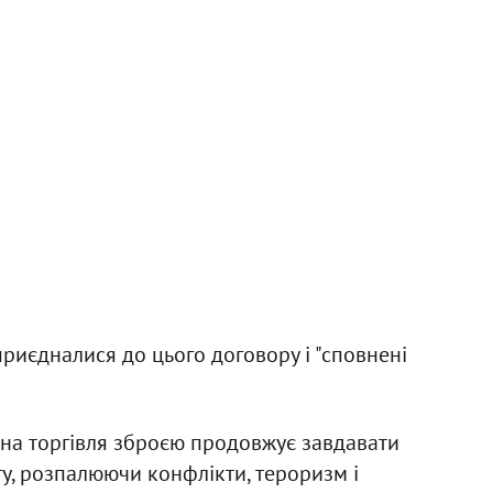
приєдналися до цього договору і "сповнені
вана торгівля зброєю продовжує завдавати
ту, розпалюючи конфлікти, тероризм і