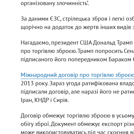
організовану злочинність".
За даними ЄЗС, стрілецька зброя і легкі о
щорічно на додаток до жертв інших видів 
Нагадаємо, президент США Дональд Трамп 2
про торгівлю зброєю. Трамп попросить Сена
підписаного його попередником Бараком
Міжнародний договір про торгівлю зброє
2013 року. Зараз угода ратифікована вла
підписали договір, але наразі його не рати
Іран, КНДР і Сирія.
Договір обмежує торгівлю зброєю в усьому
обігу зброї. Документ обмежує експорт різ
може використовуватись під час скоєння ві