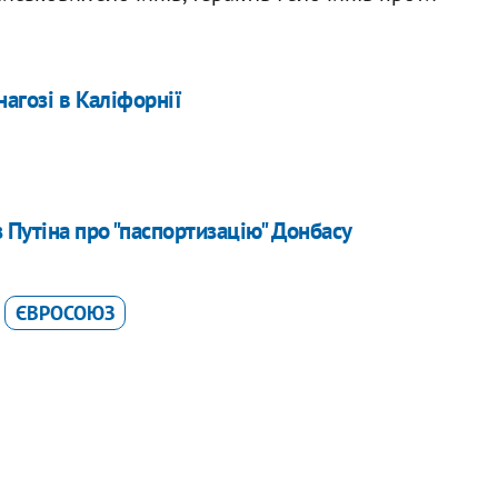
нагозі в Каліфорнії
 Путіна про "паспортизацію" Донбасу
ЄВРОСОЮЗ