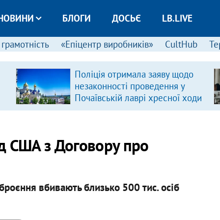
НОВИНИ
БЛОГИ
ДОСЬЄ
LB.LIVE
 грамотність
«Епіцентр виробників»
CultHub
Те
Поліція отримала заяву щодо
незаконності проведення у
Почаївській лаврі хресної ходи
д США з Договору про
зброєння вбивають близько 500 тис. осіб