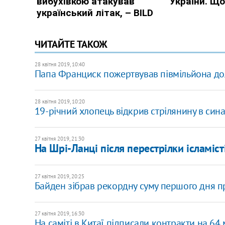
ЧИТАЙТЕ ТАКОЖ
28 квітня 2019, 10:40
Папа Франциск пожертвував півмільйона дол
28 квітня 2019, 10:20
19-річний хлопець відкрив стрілянину в сина
27 квітня 2019, 21:30
На Шрі-Ланці після перестрілки ісламіст
27 квітня 2019, 20:25
Байден зібрав рекордну суму першого дня п
27 квітня 2019, 16:30
На саміті в Китаї підписали контракти на 64