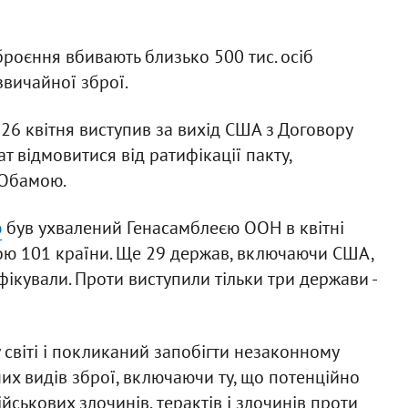
зброєння вбивають близько 500 тис. осіб
звичайної зброї.
6 квітня виступив за вихід США з Договору
т відмовитися від ратифікації пакту,
 Обамою.
ю
був ухвалений Генасамблеєю ООН в квітні
дою 101 країни. Ще 29 держав, включаючи США,
фікували. Проти виступили тільки три держави -
 світі і покликаний запобігти незаконному
них видів зброї, включаючи ту, що потенційно
йськових злочинів, терактів і злочинів проти