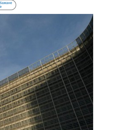
 бажане
e