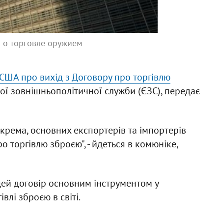
 о торговле оружием
США про вихід з Договору про торгівлю
кої зовнішньополітичної служби (ЄЗС), передає
окрема, основних експортерів та імпортерів
о торгівлю зброєю", - йдеться в комюніке,
цей договір основним інструментом у
влі зброєю в світі.