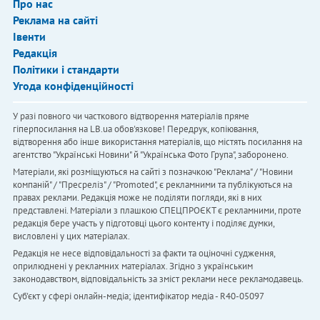
Про нас
Реклама на сайті
Івенти
Редакція
Політики і стандарти
Угода конфіденційності
У разі повного чи часткового відтворення матеріалів пряме
гіперпосилання на LB.ua обов'язкове! Передрук, копіювання,
відтворення або інше використання матеріалів, що містять посилання на
агентство "Українськi Новини" й "Українська Фото Група", заборонено.
Матеріали, які розміщуються на сайті з позначкою "Реклама" / "Новини
компаній" / "Пресреліз" / "Promoted", є рекламними та публікуються на
правах реклами. Редакція може не поділяти погляди, які в них
представлені. Матеріали з плашкою СПЕЦПРОЄКТ є рекламними, проте
редакція бере участь у підготовці цього контенту і поділяє думки,
висловлені у цих матеріалах.
Редакція не несе відповідальності за факти та оціночні судження,
оприлюднені у рекламних матеріалах. Згідно з українським
законодавством, відповідальність за зміст реклами несе рекламодавець.
Cуб'єкт у сфері онлайн-медіа; ідентифікатор медіа - R40-05097