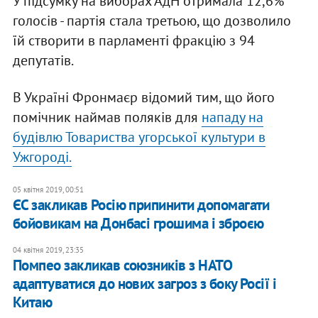
У підсумку на виборах АдН отримала 12,6%
голосів - партія стала третьою, що дозволило
їй створити в парламенті фракцію з 94
депутатів.
В Україні Фронмаєр відомий тим, що його
помічник наймав поляків для
нападу на
будівлю Товариства угорської культури в
Ужгороді.
05 квітня 2019, 00:51
ЄС закликав Росію припинити допомагати
бойовикам на Донбасі грошима і зброєю
04 квітня 2019, 23:35
Помпео закликав союзників з НАТО
адаптуватися до нових загроз з боку Росії і
Китаю