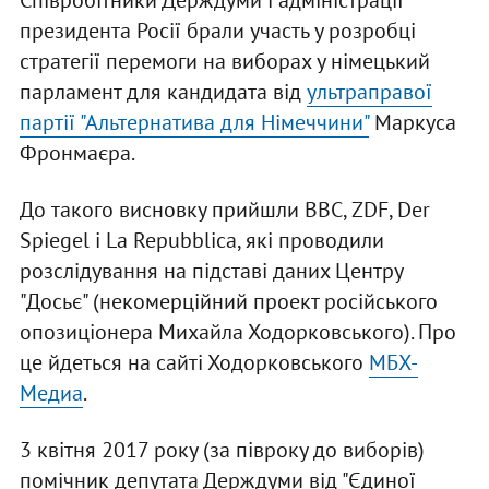
Співробітники Держдуми і адміністрації
президента Росії брали участь у розробці
стратегії перемоги на виборах у німецький
парламент для кандидата від
ультраправої
партії "Альтернатива для Німеччини"
Маркуса
Фронмаєра.
До такого висновку прийшли BBC, ZDF, Der
Spiegel і La Repubblica, які проводили
розслідування на підставі даних Центру
"Досьє" (некомерційний проект російського
опозиціонера Михайла Ходорковського). Про
це йдеться на сайті Ходорковського
МБХ-
Медиа
.
3 квітня 2017 року (за півроку до виборів)
помічник депутата Держдуми від "Єдиної