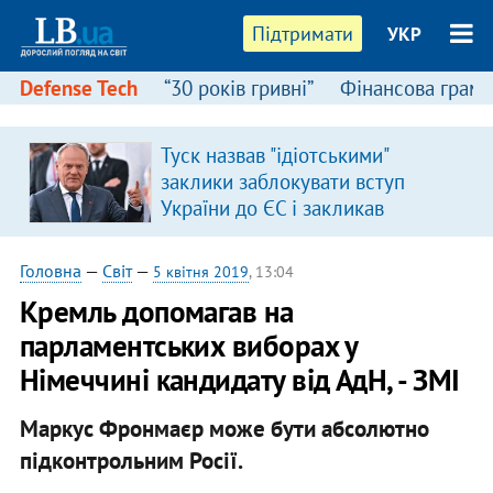
Підтримати
УКР
Defense Tech
“30 років гривні”
Фінансова грамо
Туск назвав "ідіотськими"
заклики заблокувати вступ
України до ЄС і закликав
припинити антиукраїнську
риторику
Головна
—
Світ
—
5 квітня 2019
, 13:04
Кремль допомагав на
парламентських виборах у
Німеччині кандидату від АдН, - ЗМІ
Маркус Фронмаєр може бути абсолютно
підконтрольним Росії.