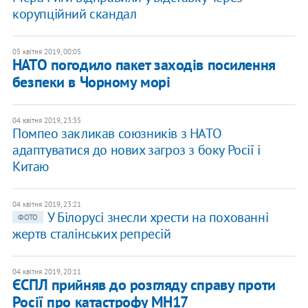
корупційний скандал
05 квітня 2019, 00:05
НАТО погодило пакет заходів посилення
безпеки в Чорному морі
04 квітня 2019, 23:35
Помпео закликав союзників з НАТО
адаптуватися до нових загроз з боку Росії і
Китаю
04 квітня 2019, 23:21
У Білорусі знесли хрести на похованні
ФОТО
жертв сталінських репресій
04 квітня 2019, 20:11
ЄСПЛ прийняв до розгляду справу проти
Росії про катастрофу МН17