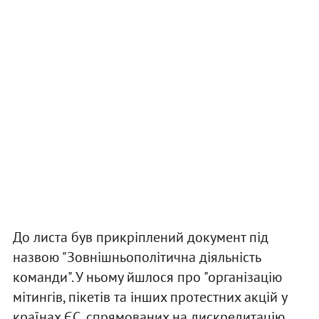
До листа був прикріплений документ під
назвою "Зовнішньополітична діяльність
команди". У ньому йшлося про "організацію
мітингів, пікетів та інших протестних акцій у
країнах ЄС, спрямованих на дискредитацію