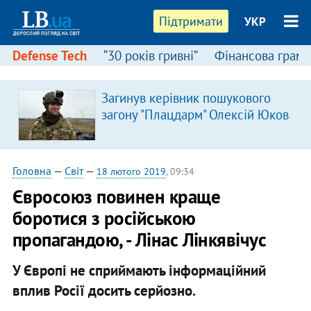
Підтримати
УКР
Defense Tech
“30 років гривні”
Фінансова грамо
Загинув керівник пошукового
загону "Плацдарм" Олексій Юков
Головна
—
Світ
—
18 лютого 2019
, 09:34
Євросоюз повинен краще
боротися з російською
пропагандою, - Лінас Лінкявічус
У Європі не сприймають інформаційний
вплив Росії досить серйозно.