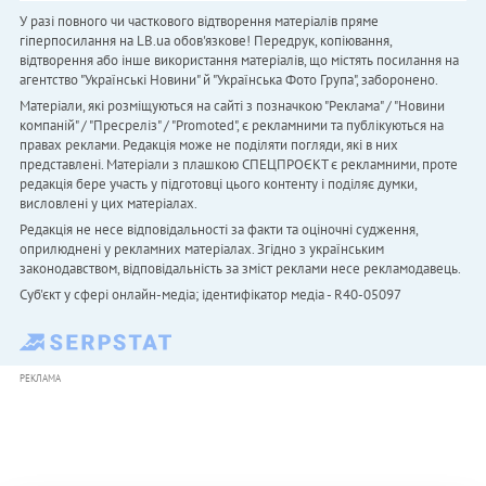
У разі повного чи часткового відтворення матеріалів пряме
гіперпосилання на LB.ua обов'язкове! Передрук, копіювання,
відтворення або інше використання матеріалів, що містять посилання на
агентство "Українськi Новини" й "Українська Фото Група", заборонено.
Матеріали, які розміщуються на сайті з позначкою "Реклама" / "Новини
компаній" / "Пресреліз" / "Promoted", є рекламними та публікуються на
правах реклами. Редакція може не поділяти погляди, які в них
представлені. Матеріали з плашкою СПЕЦПРОЄКТ є рекламними, проте
редакція бере участь у підготовці цього контенту і поділяє думки,
висловлені у цих матеріалах.
Редакція не несе відповідальності за факти та оціночні судження,
оприлюднені у рекламних матеріалах. Згідно з українським
законодавством, відповідальність за зміст реклами несе рекламодавець.
Cуб'єкт у сфері онлайн-медіа; ідентифікатор медіа - R40-05097
РЕКЛАМА