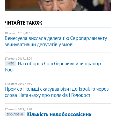
ЧИТАЙТЕ ТАКОЖ
18 лютого 2019, 08:57
Венесуела вислала делегацію Європарламенту,
звинувативши депутатів у змові
17 лютого 2019, 18:04
На соборі в Солсбері вивісили прапор
ФОТО
Росії
17 лютого 2019, 17:45
Прем'єр Польщі скасував візит до Ізраїлю через
слова Нетаньяху про поляків і Голокост
17 лютого 2019, 17:40
Кількість недобросовісних
ЕКСКЛЮЗИВ