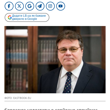
Додати LB.ua як бажане
джерело в Google
ФОТО: EASTBOOK.EU