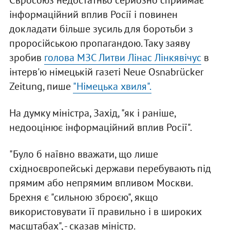
Євросоюз недостатньо серйозно сприймає
інформаційний вплив Росії і повинен
докладати більше зусиль для боротьби з
проросійською пропагандою. Таку заяву
зробив
голова МЗС Литви Лінас Лінкявічус
в
інтерв'ю німецькій газеті Neue Osnabrücker
Zeitung, пише
"Німецька хвиля".
На думку міністра, Захід, "як і раніше,
недооцінює інформаційний вплив Росії".
"Було б наївно вважати, що лише
східноєвропейські держави перебувають під
прямим або непрямим впливом Москви.
Брехня є "сильною зброєю", якщо
використовувати її правильно і в широких
масштабах", - сказав міністр.