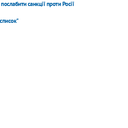
послабити санкції проти Росії
список"