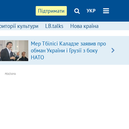
Підтримати
УКР
риторії культури
LB.talks
Нова країна
Мер Тбілісі Каладзе заявив про
обман України і Грузії з боку
НАТО
РЕКЛАМА