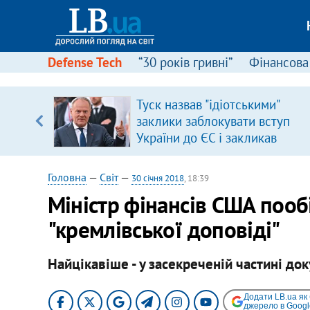
Defense Tech
“30 років гривні”
Фінансова
ового
Туск назвав "ідіотськими"
ій
заклики заблокувати вступ
України до ЄС і закликав
припинити антиукраїнську
риторику
Головна
—
Світ
—
30 січня 2018
, 18:39
Міністр фінансів США пообі
"кремлівської доповіді"
Найцікавіше - у засекреченій частині док
Додати LB.ua як
джерело в Googl