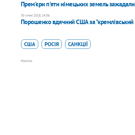
Прем'єри п'яти німецьких земель зажадали 
30 січня 2018, 14:36
Порошенко вдячний США за "кремлівський 
США
РОСІЯ
САНКЦІЇ
РЕКЛАМА