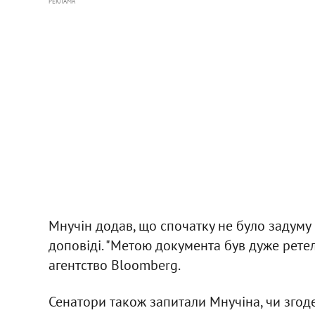
РЕКЛАМА
Мнучін додав, що спочатку не було задуму 
доповіді. "Метою документа був дуже ретел
агентство Bloomberg.
Сенатори також запитали Мнучіна, чи згод