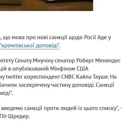
, що мова про нові санкції щодо Росії йде у
"кремлівської доповіді"
.
омітету Сенату Мнучіну сенатор Роберт Менендес
кцій в опублікованій Мінфіном США
єму twitter кореспондент CNBC Кайла Тауше. На
бачили засекречену частину доповіді. Санкції
віді".
введемо санкції проти людей із цього списку", -
 Піт Шредер.