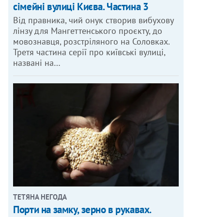
сімейні вулиці Києва. Частина 3
Від правника, чий онук створив вибухову
лінзу для Мангеттенського проєкту, до
мовознавця, розстріляного на Соловках.
Третя частина серії про київські вулиці,
названі на…
ТЕТЯНА НЕГОДА
Порти на замку, зерно в рукавах.