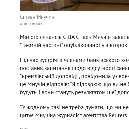
Стивен Мнучин
ФОТО: EPA/UPG
Міністр фінансів США Стівен Мнучін заявив
"таємній частині" опублікованої у вівторок
Під час зустрічі з членами банківського к
поставив запитання щодо відсутності сан
"кремлівській доповіді", повідомила у сво
це Мнучін відповів: "Я підозрюю, що ви не 
будуть, і вони стануть результатом цієї допо
"У жодному разі не треба думати, що ми не 
цитує Мнучіна журналіст агентства Reuters