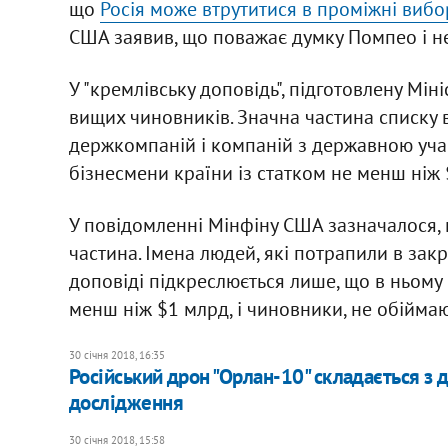
що
Росія може втрутитися в проміжні вибо
США заявив, що поважає думку Помпео і не
У "кремлівську доповідь", підготовлену Мін
вищих чиновників. Значна частина списку 
держкомпаній і компаній з державною уча
бізнесмени країни із статком не менш ніж 
У повідомленні Мінфіну США зазначалося, що
частина. Імена людей, які потрапили в закр
доповіді підкреслюється лише, що в ньому 
менш ніж $1 млрд, і чиновники, не обіймаю
30 січня 2018, 16:35
Російський дрон "Орлан-10" складається з 
дослідження
30 січня 2018, 15:58