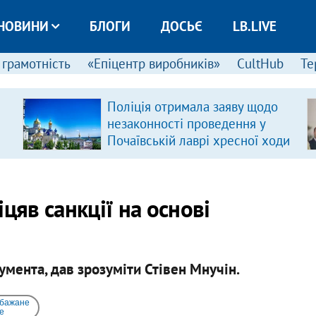
НОВИНИ
БЛОГИ
ДОСЬЄ
LB.LIVE
 грамотність
«Епіцентр виробників»
CultHub
Те
Поліція отримала заяву щодо
незаконності проведення у
Почаївській лаврі хресної ходи
цяв санкції на основі
умента, дав зрозуміти Стівен Мнучін.
 бажане
e