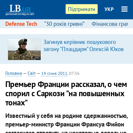
Підтримати
УКР
Defense Tech
“30 років гривні”
Фінансова грамо
Загинув керівник пошукового
загону "Плацдарм" Олексій Юков
Головна
—
Світ
—
14 січня 2011
, 07:56
Премьер Франции рассказал, о чем
спорил c Саркози "на повышенных
тонах"
Известный у себя на родине сдержанностью,
премьер-министр Франции Франсуа Фийон
согласился ответить на некоторые довольно