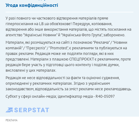
Угода конфіденційності
У разі повного чи часткового відтворення матеріалів пряме
гіперпосилання на LB.ua обов'язкове! Передрук, копіювання,
відтворення або інше використання матеріалів, що містять посилання на
агентство "Українськi Новини" й "Українська Фото Група", заборонено.
Матеріали, які розміщуються на сайті з позначкою "Реклама" / "Новини
компаній" / "Пресреліз" / "Promoted", є рекламними та публікуються на
правах реклами. Редакція може не поділяти погляди, які в них
представлені. Матеріали з плашкою СПЕЦПРОЄКТ є рекламними, проте
редакція бере участь у підготовці цього контенту і поділяє думки,
висловлені у цих матеріалах.
Редакція не несе відповідальності за факти та оціночні судження,
оприлюднені у рекламних матеріалах. Згідно з українським
законодавством, відповідальність за зміст реклами несе рекламодавець.
Cуб'єкт у сфері онлайн-медіа; ідентифікатор медіа - R40-05097
РЕКЛАМА