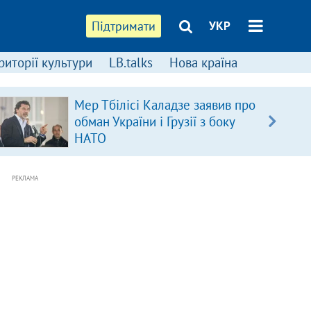
Підтримати
УКР
риторії культури
LB.talks
Нова країна
Мер Тбілісі Каладзе заявив про
обман України і Грузії з боку
НАТО
РЕКЛАМА