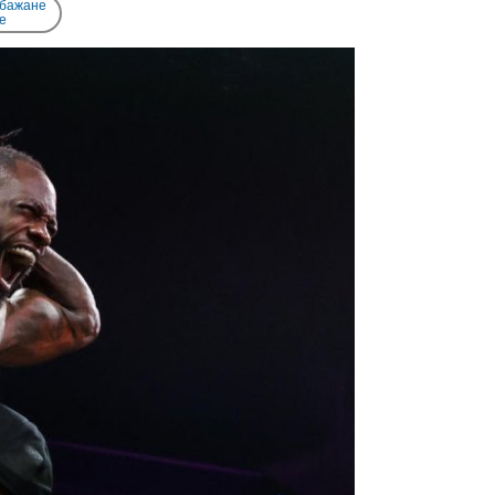
 бажане
e