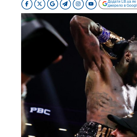
Додати LB.ua як
джерело в Googl