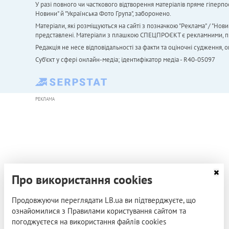
У разі повного чи часткового відтворення матеріалів пряме гіперпо
Новини" й "Українська Фото Група", заборонено.
Матеріали, які розміщуються на сайті з позначкою "Реклама" / "Нови
представлені. Матеріали з плашкою СПЕЦПРОЄКТ є рекламними, проте
Редакція не несе відповідальності за факти та оціночні судження,
Cуб'єкт у сфері онлайн-медіа; ідентифікатор медіа - R40-05097
РЕКЛАМА
Про використання cookies
Продовжуючи переглядати LB.ua ви підтверджуєте, що
ознайомилися з Правилами користування сайтом та
погоджуєтеся на використання файлів cookies