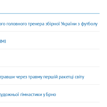
ого головного тренера збірної України з футболу
ЗМІ
огравши через травму першій ракетці світу
художньої гімнастики у Брно