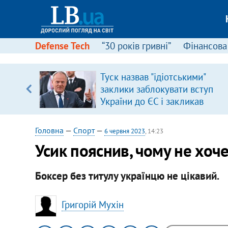
Defense Tech
“30 років гривні”
Фінансова
Туск назвав "ідіотськими"
заклики заблокувати вступ
вщині
України до ЄС і закликав
і –
припинити антиукраїнську
ах
риторику
Головна
—
Спорт
—
6 червня 2023
, 14:23
Усик пояснив, чому не хоч
Боксер без титулу українцю не цікавий.
Григорій Мухін