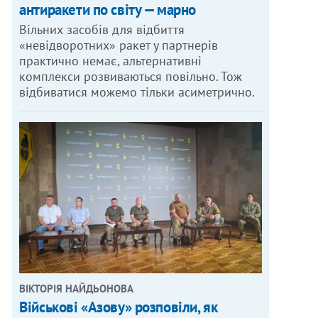
антиракети по світу — марно
Вільних засобів для відбиття
«невідворотних» ракет у партнерів
практично немає, альтернативні
комплекси розвиваються повільно. Тож
відбиватися можемо тільки асиметрично.
ВІКТОРІЯ НАЙДЬОНОВА
Військові «Азову» розповіли, як