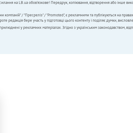
силання на LB.ua обов'язкове! Передрук, копіювання, відтворення або інше вико
ни компаній" / "Пресреліз" / "Promoted", є рекламними та публікуються на права
 редакція бере участь у підготовці цього контенту і поділяє думки, висловле
 оприлюднені у рекламних матеріалах. Згідно з українським законодавством, від