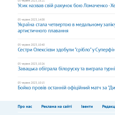
05 червня 2023, 18:21
Усик назвав свій рахунок бою Ломаченко - Х
05 червня 2023, 14:08
Україна стала четвертою в медальному заліку 
артистичного плавання
05 червня 2023, 10:40
Сестри Олексієви здобули "срібло" у Суперфі
05 червня 2023, 10:26
Завацька обіграла білоруску та виграла турнір
05 червня 2023, 10:15
Бойко провів останній офіційний матч за "Д
Про нас
Реклама на сайті
Івенти
Редакц