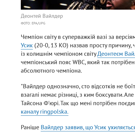
Деонтей Вайлдер
ФОТО: EPA/UPG
Чемпіон світу в суперважкій вазі за версія
Усик
(20-0, 13 КО) назвав просту причину, 
із колишнім чемпіоном світу
Деонтеєм Ва
чемпіонський пояс WBC, який так потрібе
абсолютного чемпіона.
"Вайлдер однозначно, сто відсотків не боїт
взагалі немає різниці, з ким боксувати. Але
Тайсона Ф'юрі. Так що мені потрібен поєдин
каналу ringpolska.
Раніше
Вайлдер заявив, що Усик ухиляється