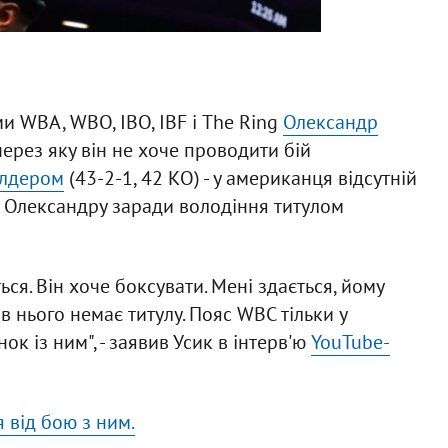
ми WBA, WBO, IBO, IBF і The Ring
Олександр
через яку він не хоче проводити бій
йлдером
(43-2-1, 42 КО) - у американця відсутній
н Олександру заради володіння титулом
ься. Він хоче боксувати. Мені здається, йому
 в нього немає титулу. Пояс WBC тільки у
ок із ним", - заявив Усик в інтерв'ю
YouTube-
 від бою з ним.