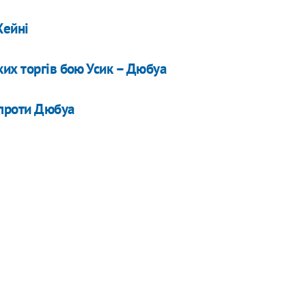
Хейні
их торгів бою Усик – Дюбуа
 проти Дюбуа