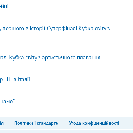
ейні
першого в історії Суперфіналі Кубка світу з
налі Кубка світу з артистичного плавання
 ITF в Італії
инамо"
ія
Політики і стандарти
Угода конфіденційності