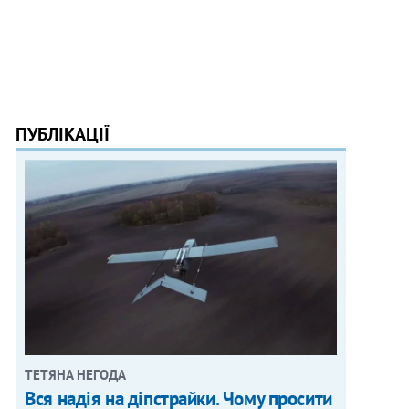
ПУБЛІКАЦІЇ
ТЕТЯНА НЕГОДА
Вся надія на діпстрайки. Чому просити