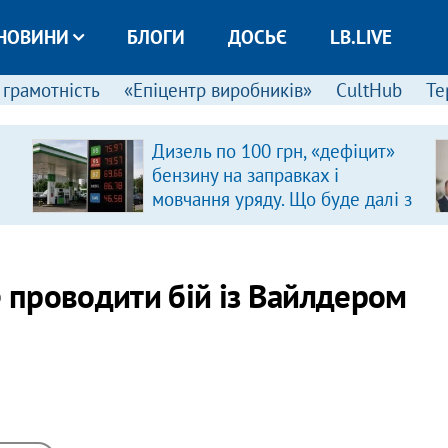
НОВИНИ
БЛОГИ
ДОСЬЄ
LB.LIVE
 грамотність
«Епіцентр виробників»
CultHub
Те
Дизель по 100 грн, «дефіцит»
бензину на заправках і
мовчання уряду. Що буде далі з
цінами на пальне?
е проводити бій із Вайлдером