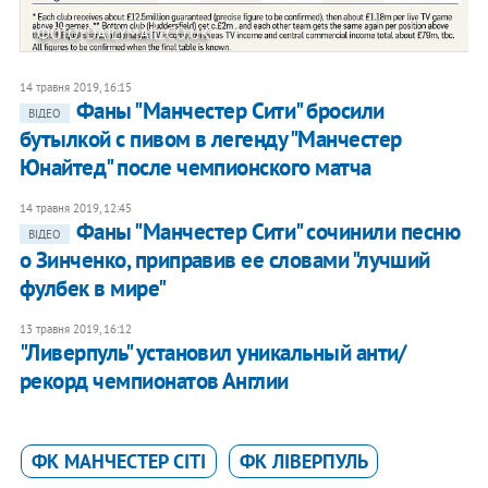
ФОТО: DAILYMAIL.CO.UK
14 травня 2019, 16:15
Фаны "Манчестер Сити" бросили
ВІДЕО
бутылкой с пивом в легенду "Манчестер
Юнайтед" после чемпионского матча
14 травня 2019, 12:45
Фаны "Манчестер Сити" сочинили песню
ВІДЕО
о Зинченко, приправив ее словами "лучший
фулбек в мире"
13 травня 2019, 16:12
"Ливерпуль" установил уникальный анти/
рекорд чемпионатов Англии
ФК МАНЧЕСТЕР СІТІ
ФК ЛІВЕРПУЛЬ