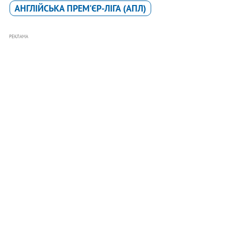
АНГЛІЙСЬКА ПРЕМ'ЄР-ЛІГА (АПЛ)
РЕКЛАМА