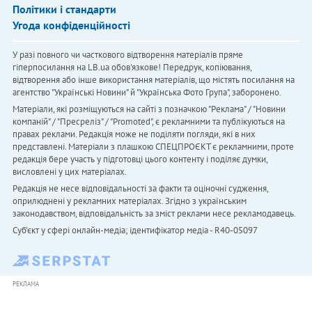
Політики і стандарти
Угода конфіденційності
У разі повного чи часткового відтворення матеріалів пряме
гіперпосилання на LB.ua обов'язкове! Передрук, копіювання,
відтворення або інше використання матеріалів, що містять посилання на
агентство "Українськi Новини" й "Українська Фото Група", заборонено.
Матеріали, які розміщуються на сайті з позначкою "Реклама" / "Новини
компаній" / "Пресреліз" / "Promoted", є рекламними та публікуються на
правах реклами. Редакція може не поділяти погляди, які в них
представлені. Матеріали з плашкою СПЕЦПРОЄКТ є рекламними, проте
редакція бере участь у підготовці цього контенту і поділяє думки,
висловлені у цих матеріалах.
Редакція не несе відповідальності за факти та оціночні судження,
оприлюднені у рекламних матеріалах. Згідно з українським
законодавством, відповідальність за зміст реклами несе рекламодавець.
Cуб'єкт у сфері онлайн-медіа; ідентифікатор медіа - R40-05097
РЕКЛАМА