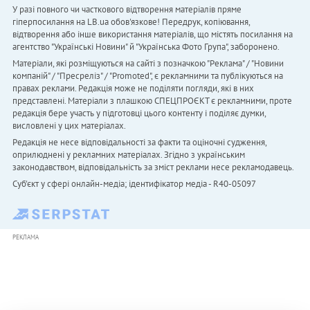
У разі повного чи часткового відтворення матеріалів пряме
гіперпосилання на LB.ua обов'язкове! Передрук, копіювання,
відтворення або інше використання матеріалів, що містять посилання на
агентство "Українськi Новини" й "Українська Фото Група", заборонено.
Матеріали, які розміщуються на сайті з позначкою "Реклама" / "Новини
компаній" / "Пресреліз" / "Promoted", є рекламними та публікуються на
правах реклами. Редакція може не поділяти погляди, які в них
представлені. Матеріали з плашкою СПЕЦПРОЄКТ є рекламними, проте
редакція бере участь у підготовці цього контенту і поділяє думки,
висловлені у цих матеріалах.
Редакція не несе відповідальності за факти та оціночні судження,
оприлюднені у рекламних матеріалах. Згідно з українським
законодавством, відповідальність за зміст реклами несе рекламодавець.
Cуб'єкт у сфері онлайн-медіа; ідентифікатор медіа - R40-05097
РЕКЛАМА