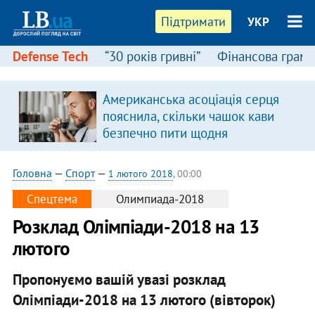
Підтримати
УКР
Defense Tech
“30 років гривні”
Фінансова грамо
Американська асоціація серця
в
пояснила, скільки чашок кави
безпечно пити щодня
Головна
—
Спорт
—
1 лютого 2018
, 00:00
Спецтема
Олимпиада-2018
Розклад Олімпіади-2018 на 13
лютого
Пропонуємо вашій увазі розклад
Олімпіади-2018 на 13 лютого (вівторок)