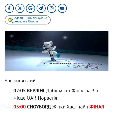
Додати LB.ua як бажане
джерело в Google
Час київський
02:05 КЕРЛІНГ
Дабл-мікст Фінал за 3-тє
місце OAR-Норвегія
03:00
СНОУБОРД
Жінки Хаф-пайп
ФІНАЛ