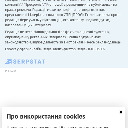
компаній" / "Пресреліз" / "Promoted", є рекламними та публікуються на
правах реклами. Редакція може не поділяти погляди, які в них
представлені. Матеріали з плашкою СПЕЦПРОЄКТ є рекламними, проте
редакція бере участь у підготовці цього контенту і поділяє думки,
висловлені у цих матеріалах.
Редакція не несе відповідальності за факти та оціночні судження,
оприлюднені у рекламних матеріалах. Згідно з українським
законодавством, відповідальність за зміст реклами несе рекламодавець.
Cуб'єкт у сфері онлайн-медіа; ідентифікатор медіа - R40-05097
РЕКЛАМА
Про використання cookies
Продовжуючи переглядати LB.ua ви підтверджуєте, що