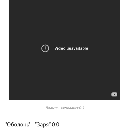
Волынь - Металлист 0:3
"Оболонь" – "Заря" 0:0