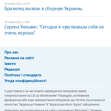
29 липня 2011, 21:35
Бразилец вызван в сборную Украины
29 липня 2011, 17:50
Серена Уильямс: "Сегодня я чувствовала себя не
очень хорошо"
Про нас
Реклама на сайті
Івенти
Редакція
Політики і стандарти
Угода конфіденційності
У разі повного чи часткового відтворення матеріалів пряме
гіперпосилання на LB.ua обов'язкове! Передрук, копіювання,
відтворення або інше використання матеріалів, що містять посилання на
агентство "Українськi Новини" й "Українська Фото Група", заборонено.
Матеріали, які розміщуються на сайті з позначкою "Реклама" / "Новини