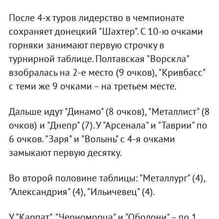
После 4-х туров лидерство в чемпионате
сохраняет донецкий "Шахтер". С 10-ю очками
горняки занимают первую строчку в
турнирной таблице. Полтавская "Ворскла"
взобралась на 2-е место (9 очков), "Кривбасс"
с теми же 9 очками – на третьем месте.
Дальше идут "Динамо" (8 очков), "Металлист" (8
очков) и "Днепр" (7). У "Арсенала" и "Таврии" по
6 очков. "Заря" и "Волынь" с 4-я очками
замыкают первую десятку.
Во второй половине таблицы: "Металлург" (4),
"Александрия" (4), "Ильичевец" (4).
У "Карпат", "Черноморца" и "Оболони" – по 1