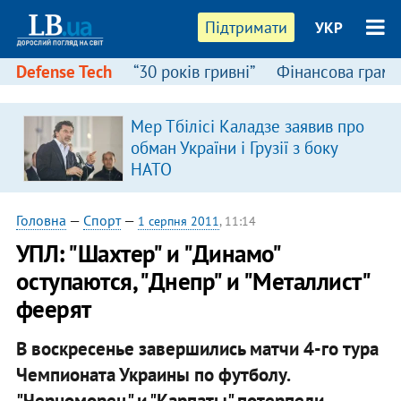
Підтримати
УКР
Defense Tech
“30 років гривні”
Фінансова грамо
Мер Тбілісі Каладзе заявив про
в
обман України і Грузії з боку
НАТО
Головна
—
Спорт
—
1 серпня 2011
, 11:14
УПЛ: "Шахтер" и "Динамо"
оступаются, "Днепр" и "Металлист"
феерят
В воскресенье завершились матчи 4-го тура
Чемпионата Украины по футболу.
"Черноморец" и "Карпаты" потерпели