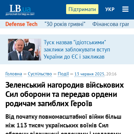
Підтримати
УКР
Defense Tech
“30 років гривні”
Фінансова грамо
:
Туск назвав "ідіотськими"
заклики заблокувати вступ
України до ЄС і закликав
припинити антиукраїнську
риторику
Головна
—
Суспільство
—
Події
—
13 червня 2025
, 20:16
Зеленський нагородив військових
Сил оборони та передав ордени
родичам загиблих Героїв
Від початку повномасштабної війни більш
ніж 113 тисяч українських воїнів Сил
оборони відзначені орденами і медалями.