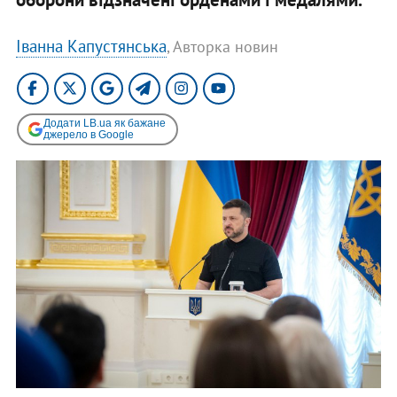
Іванна Капустянська
, Авторка новин
Додати LB.ua як бажане
джерело в Google