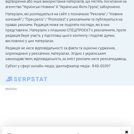
відтворення або інше використання матеріалів, що містять посилання на
агентство "Українськi Новини" й "Українська Фото Група", заборонено.
Матеріали, які розміщуються на сайті з позначкою "Реклама" / "Новини
компаній" / "Пресреліз" / "Promoted", є рекламними та публікуються на
правах реклами. Редакція може не поділяти погляди, які в них
представлені. Матеріали з плашкою СПЕЦПРОЄКТ є рекламними, проте
редакція бере участь у підготовці цього контенту і поділяє думки,
висловлені у цих матеріалах.
Редакція не несе відповідальності за факти та оціночні судження,
оприлюднені у рекламних матеріалах. Згідно з українським
законодавством, відповідальність за зміст реклами несе рекламодавець.
Cуб'єкт у сфері онлайн-медіа; ідентифікатор медіа - R40-05097
РЕКЛАМА