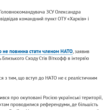
 Головнокомандувача ЗСУ Олександра
 відвідав командний пункт ОТУ «Харків» і
то не повинна стати членом НАТО
, заявив
Близького Сходу Стів Віткофф в інтерв’ю
я з тим, що вступ до НАТО не є реалістичним
вся про окуповані Росією українські території,
«там проводилися референдуми, де більшість