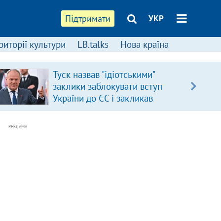
Підтримати
УКР
риторії культури
LB.talks
Нова країна
Туск назвав "ідіотськими"
заклики заблокувати вступ
України до ЄС і закликав
припинити антиукраїнську
риторику
РЕКЛАМА