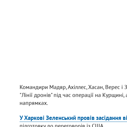
Командири Мадяр, Ахіллес, Хасан, Верес і
"Лінії дронів" під час операції на Курщині
напрямках.
У Харкові Зеленський провів засідання в
підготовку до переговорів із США.