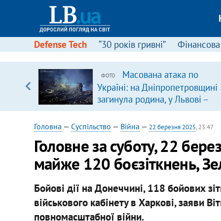
Defense Tech
“30 років гривні”
Фінансова
щодо
Масована атака по
ФОТО
 у
Україні: на Дніпропетровщині
ої ходи
загинула родина, у Львові –
удар по багатоповерхівках
(доповнюється)
Головна
—
Суспільство
—
Війна
—
22 березня 2025
, 23:47
Головне за суботу, 22 бере
майже 120 боєзіткнень, Зе
Бойові дії на Донеччині, 118 бойових зіт
військового кабінету в Харкові, заяви В
повномасштабної війни.