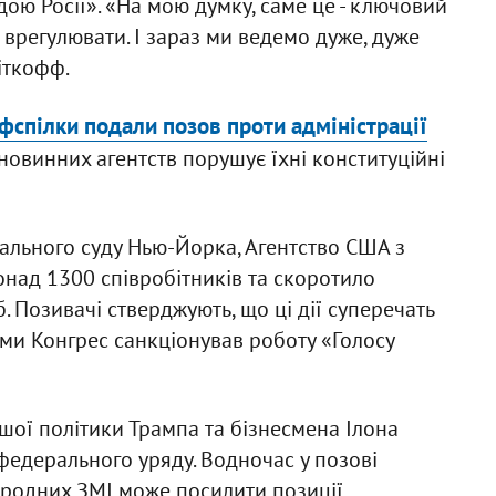
дою Росії». «На мою думку, саме це - ключовий
 врегулювати. І зараз ми ведемо дуже, дуже
іткофф.
фспілки подали позов проти адміністрації
новинних агентств порушує їхні конституційні
рального суду Нью-Йорка, Агентство США з
онад 1300 співробітників та скоротило
 Позивачі стверджують, що ці дії суперечать
ми Конгрес санкціонував роботу «Голосу
ої політики Трампа та бізнесмена Ілона
едерального уряду. Водночас у позові
ародних ЗМІ може посилити позиції