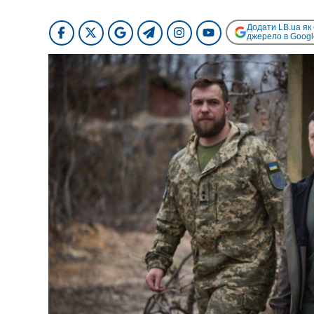
Додати LB.ua як
джерело в Googl