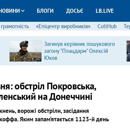
НОВИНИ
БЛОГИ
ДОСЬЄ
LB.LIVE
 грамотність
«Епіцентр виробників»
CultHub
Те
Загинув керівник пошукового
загону "Плацдарм" Олексій
Юков
зня: обстріл Покровська,
ленський на Донеччині
кнень, ворожі обстріли, засідання
іткоффа. Яким запам’ятається 1123-й день