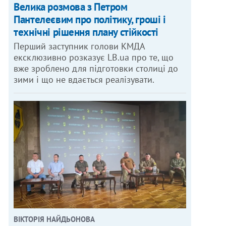
Велика розмова з Петром
Пантелеєвим про політику, гроші і
технічні рішення плану стійкості
Перший заступник голови КМДА
ексклюзивно розказує LB.ua про те, що
вже зроблено для підготовки столиці до
зими і що не вдається реалізувати.
ВІКТОРІЯ НАЙДЬОНОВА