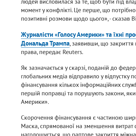
людей висловилася за те, щоб бути під вла
момент у конфлікті. Це перше, що потрібно
позитивні розмови щодо цього», - сказав В
Журналісти «Голосу Америки» та їхні про
Дональда Трампа
, заявивши, що закриття 
права, передає Reuters.
Як зазначається у скарзі, поданій до феде
глобальних медіа відправило у відпустку п
фінансування кількох інформаційних служб.
першій поправці та порушують закони, яки
Америки».
Скорочення фінансування є частиною ширш
Маска, спрямованої на зменшення витрат ф
наголошується, що раптове закриття міжн