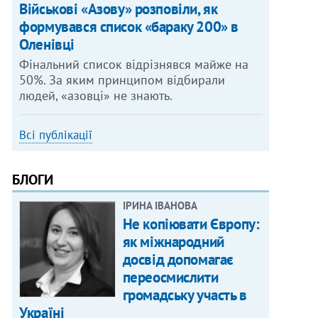
Військові «Азову» розповіли, як
формувався список «бараку 200» в
Оленівці
Фінальний список відрізнявся майже на
50%. За яким принципом відбирали
людей, «азовці» не знають.
Всі публікації
БЛОГИ
ІРИНА ІВАНОВА
Не копіювати Європу:
як міжнародний
досвід допомагає
переосмислити
громадську участь в
Україні