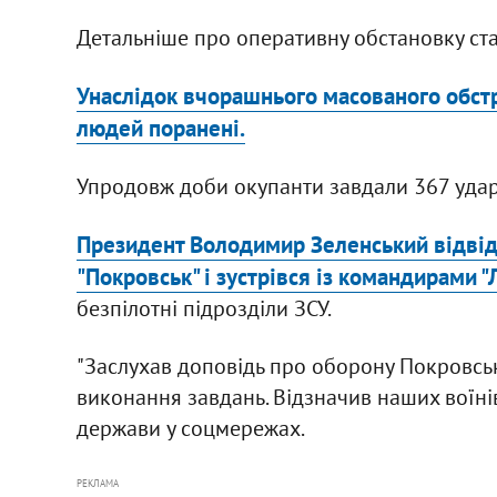
Детальніше про оперативну обстановку ста
Унаслідок вчорашнього масованого обстр
людей поранені.
Упродовж доби окупанти завдали 367 ударі
Президент Володимир Зеленський відвід
"Покровськ" і зустрівся із командирами "Л
безпілотні підрозділи ЗСУ.
"Заслухав доповідь про оборону Покровськ
виконання завдань. Відзначив наших воїн
держави у соцмережах.
РЕКЛАМА