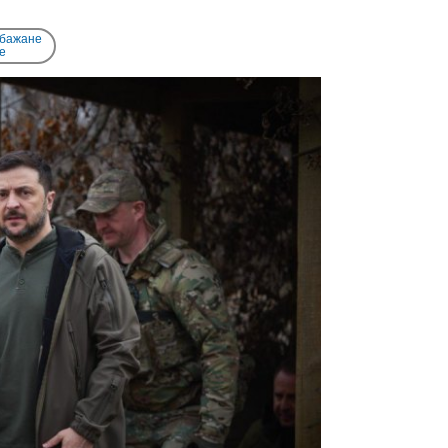
 бажане
e