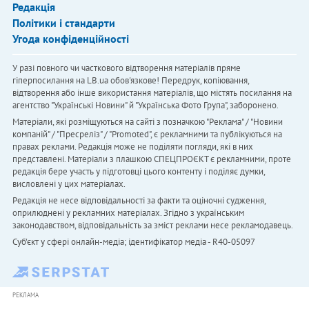
Редакція
Політики і стандарти
Угода конфіденційності
У разі повного чи часткового відтворення матеріалів пряме
гіперпосилання на LB.ua обов'язкове! Передрук, копіювання,
відтворення або інше використання матеріалів, що містять посилання на
агентство "Українськi Новини" й "Українська Фото Група", заборонено.
Матеріали, які розміщуються на сайті з позначкою "Реклама" / "Новини
компаній" / "Пресреліз" / "Promoted", є рекламними та публікуються на
правах реклами. Редакція може не поділяти погляди, які в них
представлені. Матеріали з плашкою СПЕЦПРОЄКТ є рекламними, проте
редакція бере участь у підготовці цього контенту і поділяє думки,
висловлені у цих матеріалах.
Редакція не несе відповідальності за факти та оціночні судження,
оприлюднені у рекламних матеріалах. Згідно з українським
законодавством, відповідальність за зміст реклами несе рекламодавець.
Cуб'єкт у сфері онлайн-медіа; ідентифікатор медіа - R40-05097
РЕКЛАМА