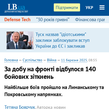
Підтримати
УКР
Defense Tech
“30 років гривні”
Фінансова грамо
Туск назвав "ідіотськими"
заклики заблокувати вступ
України до ЄС і закликав
припинити антиукраїнську
риторику
Головна
—
Суспільство
—
Війна
—
11 березня 2025
, 08:55
За добу на фронті відбулося 140
бойових зіткнень
Найбільше боїв пройшло на Лиманському та
Покровському напрямках.
Тетяна Боярчук
, Авторка новин