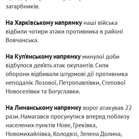
загарбників.
На Харківському напрямку
наші війська
відбили чотири атаки противника в районі
Вовчанська.
На Куп’янському напрямку
минулої доби
відбулося дев’ять атак окупантів. Сили
оборони відбивали штурмові дії противника
неподалік Лозової, Петропавлівки, Степової
Новоселівки та Богуславки.
На Лиманському напрямку
ворог атакував 22
рази. Намагався просунутися вперед поблизу
населених пунктів Нове, Греківка,
Новомихайлівка, Колодязі, Зелена Долина,