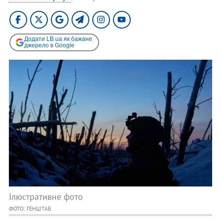
Додати LB.ua як бажане
джерело в Google
Ілюстративне фото
ФОТО: ГЕНШТАБ