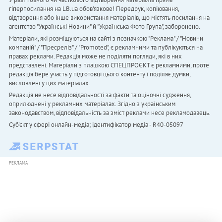
гіперпосилання на LB.ua обов'язкове! Передрук, копіювання,
відтворення або інше використання матеріалів, що містять посилання на
агентство "Українськi Новини" й "Українська Фото Група", заборонено.
Матеріали, які розміщуються на сайті з позначкою "Реклама" / "Новини
компаній" / "Пресреліз" / "Promoted", є рекламними та публікуються на
правах реклами. Редакція може не поділяти погляди, які в них
представлені. Матеріали з плашкою СПЕЦПРОЄКТ є рекламними, проте
редакція бере участь у підготовці цього контенту і поділяє думки,
висловлені у цих матеріалах.
Редакція не несе відповідальності за факти та оціночні судження,
оприлюднені у рекламних матеріалах. Згідно з українським
законодавством, відповідальність за зміст реклами несе рекламодавець.
Cуб'єкт у сфері онлайн-медіа; ідентифікатор медіа - R40-05097
РЕКЛАМА