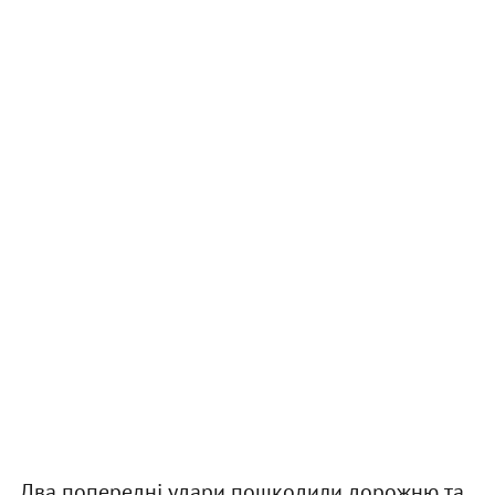
Два попередні удари пошкодили дорожню та