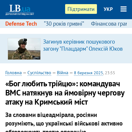
Підтримати
УКР
Defense Tech
“30 років гривні”
Фінансова грамо
Загинув керівник пошукового
загону "Плацдарм" Олексій Юков
Головна
—
Суспільство
—
Війна
—
8 березня 2025
, 23:55
«Бог любить трійцю»: командувач
ВМС натякнув на ймовірну чергову
атаку на Кримський міст
За словами віцеадмірала, росіяни
розуміють, що українські військові активно
обговорюють третю операцію.