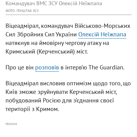
Командувач ВМС ЗСУ Олексій Неїжпапа
ФОТО: ГЕНШТАБ ЗСУ
Віцеадмірал, командувач Військово-Морських
Сил Збройних Сил України
Олексій Неїжпапа
натякнув на ймовірну чергову атаку на
Кримський (Керченський) міст.
Про це він
розповів
в інтерв’ю The Guardian.
Віцеадмірал висловив оптимізм щодо того, що
Київ зможе зруйнувати Керченський міст,
побудований Росією для з’єднання своєї
території з Кримом.
РЕКЛАМА