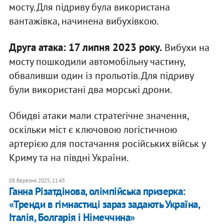
мосту. Для підриву була використана
вантажівка, начинена вибухівкою.
Друга атака: 17 липня 2023 року.
Вибухи на
мосту пошкодили автомобільну частину,
обваливши один із прольотів. Для підриву
були використані два морські дрони.
Обидві атаки мали стратегічне значення,
оскільки міст є ключовою логістичною
артерією для постачання російських військ у
Криму та на півдні України.
08 березня 2025, 11:45
Ганна Різатдінова, олімпійська призерка:
«Тренди в гімнастиці зараз задають Україна,
Італія, Болгарія і Німеччина»