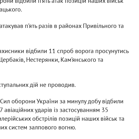
они відбили п’ять атак позицій наших військ
ацького.
такував п’ять разів в районах Привільного та
ахисники відбили 11 спроб ворога просунутись
ербаків, Нестерянки, Кам’янського та
тупальних дій не проводив.
Сил оборони України за минулу добу відбили
27 авіаційних ударів із застосуванням 35
лерійських обстрілів позицій наших військ та
вних систем залпового вогню.