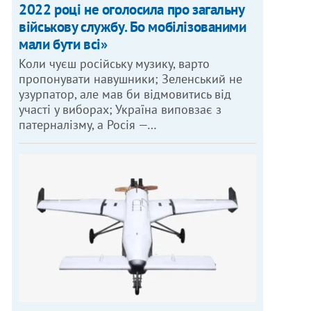
2022 році не оголосила про загальну
військову службу. Бо мобілізованими
мали бути всі»
Коли чуєш російську музику, варто
пропонувати навушники; Зеленський не
узурпатор, але мав би відмовитись від
участі у виборах; Україна виповзає з
патерналізму, а Росія —…