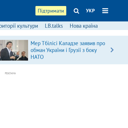
Підтримати
УКР
риторії культури
LB.talks
Нова країна
Мер Тбілісі Каладзе заявив про
обман України і Грузії з боку
НАТО
РЕКЛАМА