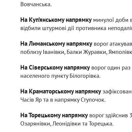
Вовчанська.
На Куп’янському напрямку
минулої доби в
відбили штурмові дії противника неподалі
На Лиманському напрямку
ворог атакував
поблизу Іванівки, Балки Журавки, Ямполівк
На Сіверському напрямку
ворог один раз 
населеного пункту Білогорівка.
На Краматорському напрямку
зафіксовано
Часів Яр та в напрямку Ступочок.
На Торецькому напрямку
ворог здійснив 3
Озарянівки, Леонідівки та Торецька.