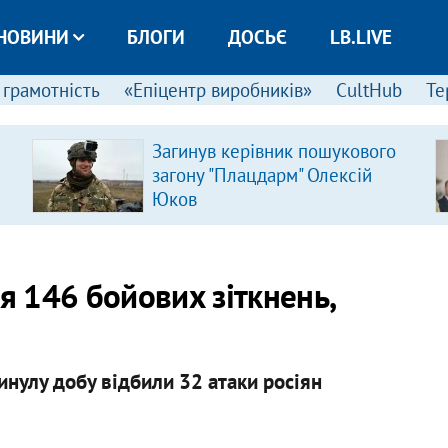
НОВИНИ
БЛОГИ
ДОСЬЄ
LB.LIVE
 грамотність
«Епіцентр виробників»
CultHub
Те
Загинув керівник пошукового
загону "Плацдарм" Олексій
Юков
я 146 бойових зіткнень,
инулу добу відбили 32 атаки росіян