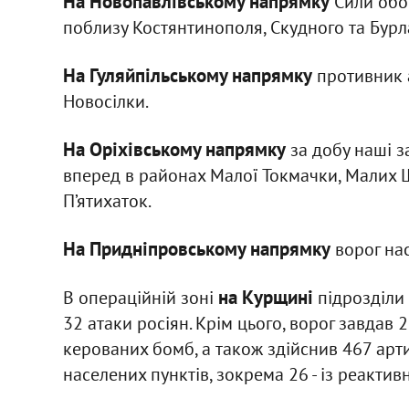
На Новопавлівському напрямку
Сили обор
поблизу Костянтинополя, Скудного та Бурл
На Гуляйпільському напрямку
противник а
Новосілки.
На Оріхівському напрямку
за добу наші з
вперед в районах Малої Токмачки, Малих Щ
П’ятихаток.
На Придніпровському напрямку
ворог нас
на Курщині
В операційній зоні
підрозділи 
32 атаки росіян. Крім цього, ворог завдав 
керованих бомб, а також здійснив 467 арти
населених пунктів, зокрема 26 - із реакти