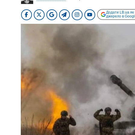
Додати LB.ua як
джерело в Googl