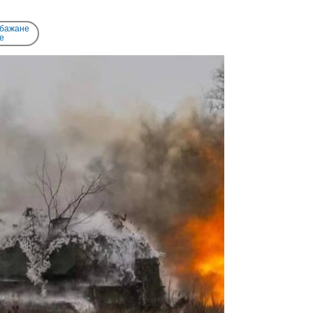
 бажане
e