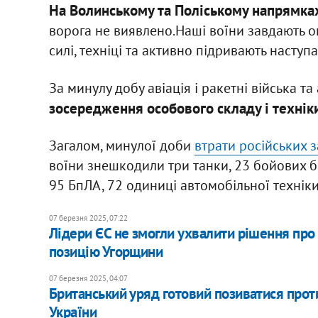
На Волинському та Поліському напрямка
ворога не виявлено.Наші воїни завдають о
силі, техніці та активно підривають наступ
За минулу добу авіація і ракетні війська 
зосередження особового складу і техніки
Загалом, минулої доби
втрати російських 
воїни знешкодили три танки, 23 бойових б
95 БпЛА, 72 одиниці автомобільної техніки
07 березня 2025, 07:22
Лідери ЄС не змогли ухвалити рішення про
позицію Угорщини
07 березня 2025, 04:07
Британський уряд готовий позиватися прот
України