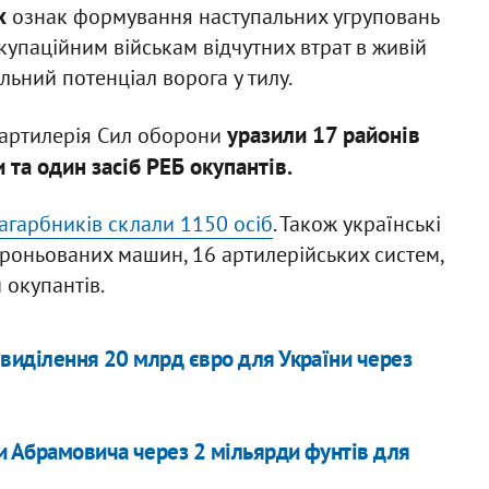
х
ознак формування наступальних угруповань
купаційним військам відчутних втрат в живій
альний потенціал ворога у тилу.
уразили 17 районів
та артилерія Сил оборони
 та один засіб РЕБ окупантів.
загарбників склали 1150 осіб
. Також українські
роньованих машин, 16 артилерійських систем,
 окупантів.
 виділення 20 млрд євро для України через
и Абрамовича через 2 мільярди фунтів для