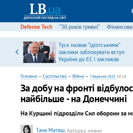
Defense Tech
“30 років гривні”
Фінансова
іцит»
Туск назвав "ідіотськими"
заклики заблокувати вступ
 далі з
України до ЄС і закликав
припинити антиукраїнську
риторику
Головна
—
Суспільство
—
Війна
—
7 березня 2025
, 08:18
За добу на фронті відбулос
найбільше - на Донеччині
На Курщині підрозділи Сил оборони за м
Таня Матяш
, Авторка новин