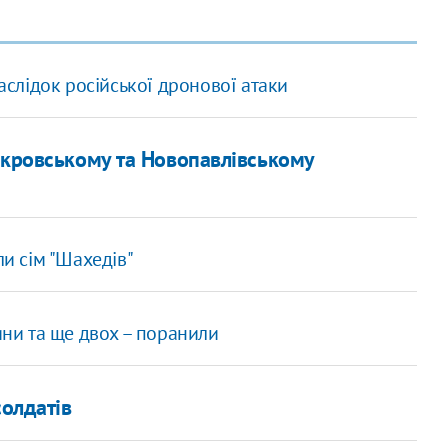
слідок російської дронової атаки
окровському та Новопавлівському
и сім "Шахедів"
ни та ще двох – поранили
солдатів