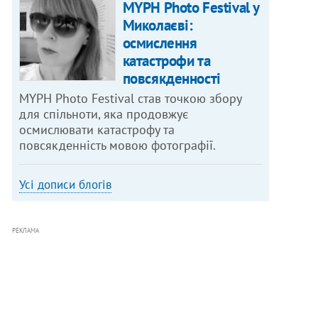
MYPH Photo Festival у
Миколаєві:
осмислення
катастрофи та
повсякденності
MYPH Photo Festival став точкою збору
для спільноти, яка продовжує
осмислювати катастрофу та
повсякденність мовою фотографії.
Усі дописи блогів
РЕКЛАМА