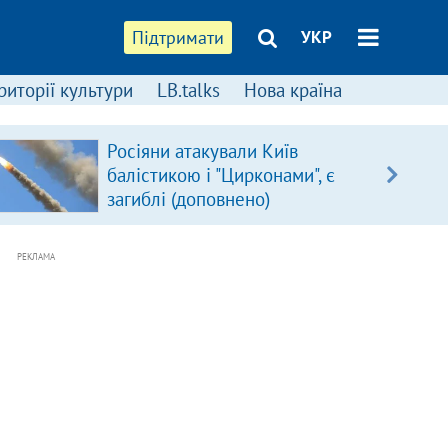
Підтримати
УКР
риторії культури
LB.talks
Нова країна
Росіяни атакували Київ
балістикою і "Цирконами", є
загиблі (доповнено)
РЕКЛАМА