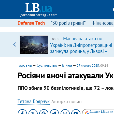
Defense Tech
“30 років гривні”
Фінансова
вив про
Масована атака по
ФОТО
боку
Україні: на Дніпропетровщині
загинула родина, у Львові –
удар по багатоповерхівках
(доповнюється)
Головна
—
Суспільство
—
Війна
—
27 лютого 2025
, 09:14
Росіяни вночі атакували 
ППО збила 90 безпілотників, ще 72 – лок
Тетяна Боярчук
, Авторка новин
Додати LB.ua як