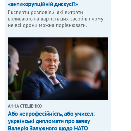
«антикорупційній дискусії»
Експерти розповіли, які витрати
впливають на вартість цих засобів і чому
не всі дрони можна порівнювати.
АННА СТЕШЕНКО
Або непрофесійність, або умисел:
українські дипломати про заяву
Валерія Залужного щодо НАТО