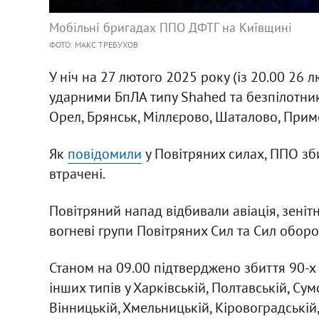
Мобільні бригадах ППО ДФТГ на Київщині
ФОТО: МАКС ТРЕБУХОВ
У ніч на 27 лютого 2025 року (із 20.00 26 
ударними БпЛА типу Shahed та безпілотник
Орел, Брянськ, Міллєрово, Шаталово, Примо
Як
повідомили
у Повітряних силах, ППО зби
втрачені.
Повітряний напад відбивали авіація, зенітн
вогневі групи Повітряних Сил та Сил оборо
Станом на 09.00 підтверджено збиття 90-х
інших типів у Харківській, Полтавській, Сумс
Вінницькій, Хмельницькій, Кіровоградській