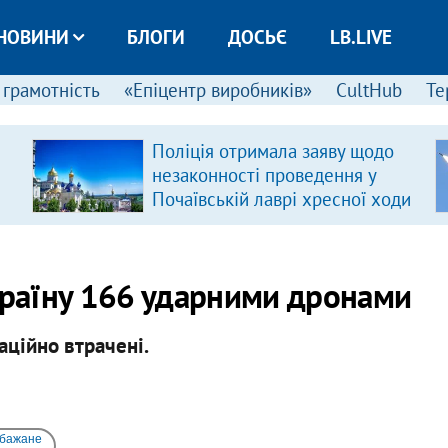
НОВИНИ
БЛОГИ
ДОСЬЄ
LB.LIVE
 грамотність
«Епіцентр виробників»
CultHub
Те
Поліція отримала заяву щодо
незаконності проведення у
Почаївській лаврі хресної ходи
Україну 166 ударними дронами
аційно втрачені.
 бажане