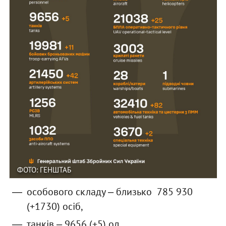
ФОТО: ГЕНШТАБ
особового складу ‒ близько 785 930
(+1730) осіб,
танків ‒ 9656 (+5) од,