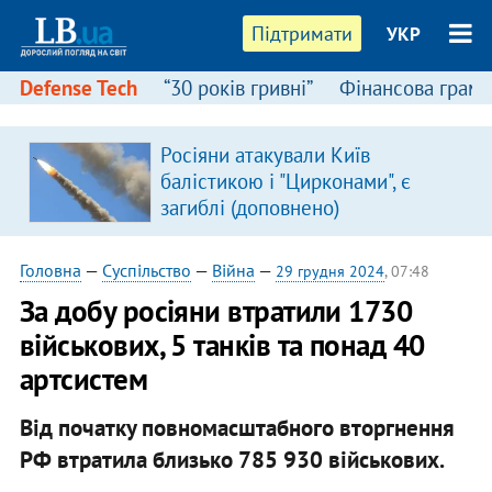
Підтримати
УКР
Defense Tech
“30 років гривні”
Фінансова грамо
Росіяни атакували Київ
в
балістикою і "Цирконами", є
загиблі (доповнено)
Головна
—
Суспільство
—
Війна
—
29 грудня 2024
, 07:48
За добу росіяни втратили 1730
військових, 5 танків та понад 40
артсистем
Від початку повномасштабного вторгнення
РФ втратила близько 785 930 військових.