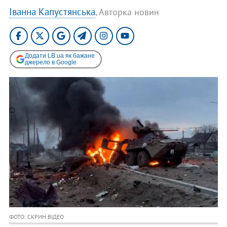
Іванна Капустянська
, Авторка новин
Додати LB.ua як бажане
джерело в Google
ФОТО: СКРИН ВІДЕО