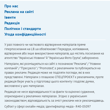
Про нас
Реклама на сайті
Івенти
Редакція
Політики і стандарти
Угода конфіденційності
У разі повного чи часткового відтворення матеріалів пряме
гіперпосилання на LB.ua обов'язкове! Передрук, копіювання,
відтворення або інше використання матеріалів, що містять посилання на
агентство "Українськi Новини" й "Українська Фото Група", заборонено.
Матеріали, які розміщуються на сайті з позначкою "Реклама" / "Новини
компаній" / "Пресреліз" / "Promoted", є рекламними та публікуються на
правах реклами. Редакція може не поділяти погляди, які в них
представлені. Матеріали з плашкою СПЕЦПРОЄКТ є рекламними, проте
редакція бере участь у підготовці цього контенту і поділяє думки,
висловлені у цих матеріалах.
Редакція не несе відповідальності за факти та оціночні судження,
оприлюднені у рекламних матеріалах. Згідно з українським
законодавством, відповідальність за зміст реклами несе рекламодавець.
Cуб'єкт у сфері онлайн-медіа; ідентифікатор медіа - R40-05097