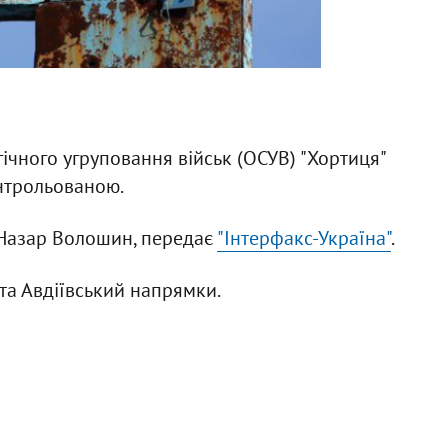
гічного угруповання військ (ОСУВ) "Хортиця"
нтрольованою.
 Назар Волошин, передає
"Інтерфакс-Україна"
.
а Авдіївський напрямки.