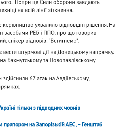
 нього. Попри це Сили оборони завдають
хніці на всій лінії зіткнення.
ве керівництво ухвалило відповідні рішення. На
т засобами РЕБ і ППО, про що говорив
, спікер відповів: "Встигнемо".
є вести штурмові дії на Донецькому напрямку.
я на Бахмутському та Новопавлівському
 здійснили 67 атак на Авдіївському,
прямках.
країні тільки з підводних човнів
 прапором на Запорізькій АЕС, – Генштаб