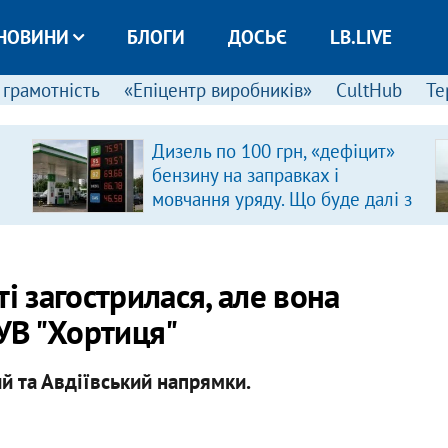
НОВИНИ
БЛОГИ
ДОСЬЄ
LB.LIVE
 грамотність
«Епіцентр виробників»
CultHub
Те
Дизель по 100 грн, «дефіцит»
бензину на заправках і
мовчання уряду. Що буде далі з
цінами на пальне?
і загострилася, але вона
СУВ "Хортиця"
 та Авдіївський напрямки.