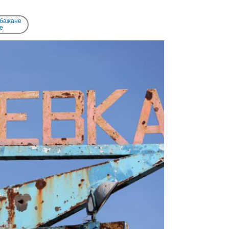
 бажане
e