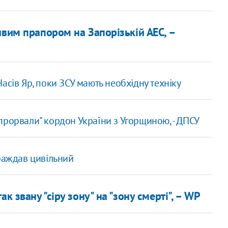
ивим прапором на Запорізькій АЕС, –
асів Яр, поки ЗСУ мають необхідну техніку
прорвали" кордон України з Угорщиною, - ДПСУ
траждав цивільний
к звану "сіру зону" на "зону смерті", – WP