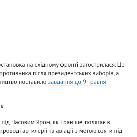
тановка на східному фронті загострилася. Це
 противника після президентських виборів, а
вництво поставило
завдання до 9 травня
к.
ід Часовим Яром, як і раніше, полягає в
оводі артилерії та авіації з метою взяти під