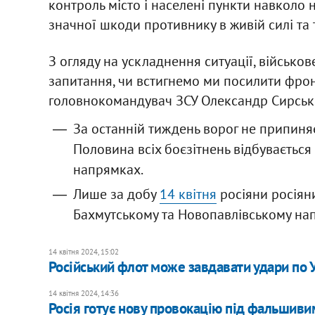
контроль місто і населені пункти навколо
значної шкоди противнику в живій силі та те
З огляду на ускладнення ситуації, військо
запитання, чи встигнемо ми посилити фрон
головнокомандувач ЗСУ Олександр Сирський
За останній тиждень ворог не припиня
Половина всіх боєзітнень відбуваєтьс
напрямках.
Лише за добу
14 квітня
росіяни росіяни
Бахмутському та Новопавлівському на
14 квітня 2024, 15:02
Російський флот може завдавати удари по У
14 квітня 2024, 14:36
Росія готує нову провокацію під фальшивим