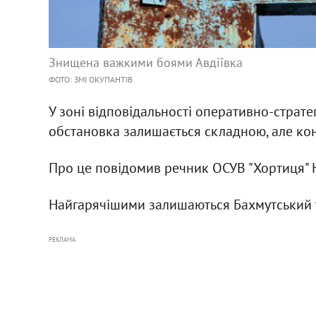
Знищена важкими боями Авдіївка
ФОТО: ЗМІ ОКУПАНТІВ
У зоні відповідальності оперативно-страте
обстановка залишається складною, але ко
Про це повідомив речник ОСУВ "Хортиця"
Найгарячішими залишаються Бахмутський т
РЕКЛАМА