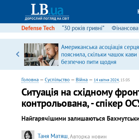
Defense Tech
“30 років гривні”
Фінансова
ою
Американська асоціація серця
пЛА. Є
пояснила, скільки чашок кави
лено)
безпечно пити щодня
Головна
—
Суспільство
—
Війна
—
14 квітня 2024
, 15:05
Ситуація на східному фронт
контрольована, - спікер О
Найгарячішими залишаються Бахмутський
Таня Матяш
, Авторка новин