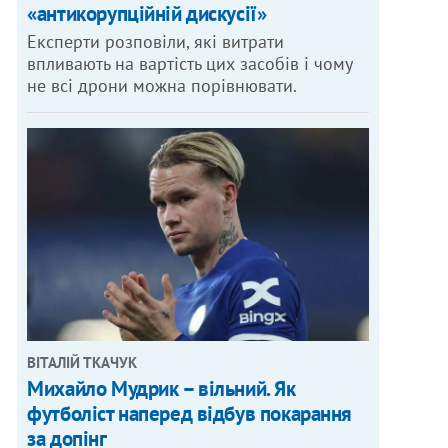
«антикорупційній дискусії»
Експерти розповіли, які витрати
впливають на вартість цих засобів і чому
не всі дрони можна порівнювати.
ВІТАЛІЙ ТКАЧУК
Михайло Мудрик – вільний. Як
футболіст наперед відбув покарання
за допінг