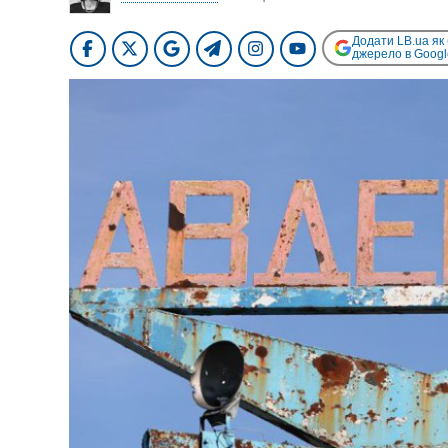
Додати LB.ua як
джерело в Googl