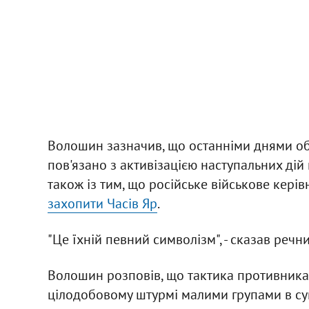
Волошин зазначив, що останніми днями обс
пов'язано з активізацією наступальних дій
також із тим, що російське військове кері
захопити Часів Яр
.
"Це їхній певний символізм", - сказав речни
Волошин розповів, що тактика противника п
цілодобовому штурмі малими групами в супр