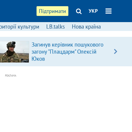
Підтримати
УКР
риторії культури
LB.talks
Нова країна
Загинув керівник пошукового
загону "Плацдарм" Олексій
Юков
РЕКЛАМА