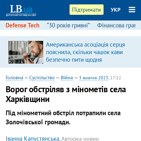
Підтримати
УКР
Defense Tech
“30 років гривні”
Фінансова грамо
Американська асоціація серця
пояснила, скільки чашок кави
безпечно пити щодня
Головна
—
Суспільство
—
Війна
—
3 жовтня 2023
, 17:12
Ворог обстріляв з мінометів села
Харківщини
Під мінометний обстріл потрапили села
Золочівської громади.
Іванна Капустянська
, Авторка новин