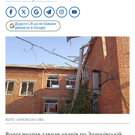
Додати LB.ua як бажане
джерело в Google
ФОТО: ХАРКІВСЬКА ОВА
Ворог вкотре завдав ударів по Золочівській