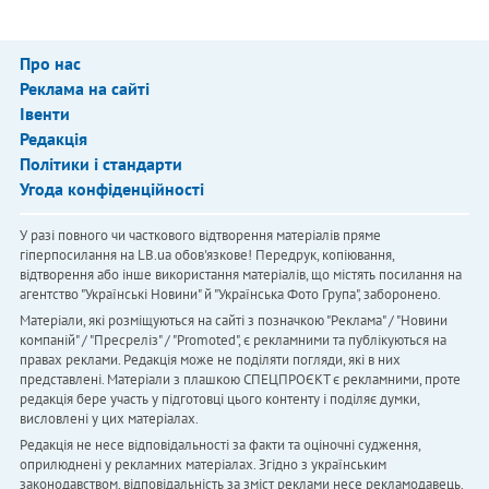
Про нас
Реклама на сайті
Івенти
Редакція
Політики і стандарти
Угода конфіденційності
У разі повного чи часткового відтворення матеріалів пряме
гіперпосилання на LB.ua обов'язкове! Передрук, копіювання,
відтворення або інше використання матеріалів, що містять посилання на
агентство "Українськi Новини" й "Українська Фото Група", заборонено.
Матеріали, які розміщуються на сайті з позначкою "Реклама" / "Новини
компаній" / "Пресреліз" / "Promoted", є рекламними та публікуються на
правах реклами. Редакція може не поділяти погляди, які в них
представлені. Матеріали з плашкою СПЕЦПРОЄКТ є рекламними, проте
редакція бере участь у підготовці цього контенту і поділяє думки,
висловлені у цих матеріалах.
Редакція не несе відповідальності за факти та оціночні судження,
оприлюднені у рекламних матеріалах. Згідно з українським
законодавством, відповідальність за зміст реклами несе рекламодавець.