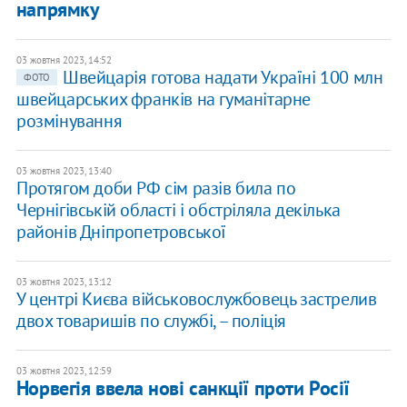
напрямку
03 жовтня 2023, 14:52
Швейцарія готова надати Україні 100 млн
ФОТО
швейцарських франків на гуманітарне
розмінування
03 жовтня 2023, 13:40
Протягом доби РФ сім разів била по
Чернігівській області і обстріляла декілька
районів Дніпропетровської
03 жовтня 2023, 13:12
У центрі Києва військовослужбовець застрелив
двох товаришів по службі, – поліція
03 жовтня 2023, 12:59
Норвегія ввела нові санкції проти Росії