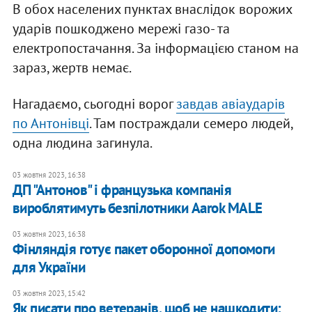
В обох населених пунктах внаслідок ворожих
ударів пошкоджено мережі газо- та
електропостачання. За інформацією станом на
зараз, жертв немає.
Нагадаємо, сьогодні ворог
завдав авіаударів
по Антонівці
. Там постраждали семеро людей,
одна людина загинула.
03 жовтня 2023, 16:38
ДП "Антонов" і французька компанія
вироблятимуть безпілотники Aarok MALE
03 жовтня 2023, 16:38
Фінляндія готує пакет оборонної допомоги
для України
03 жовтня 2023, 15:42
Як писати про ветеранів, щоб не нашкодити: