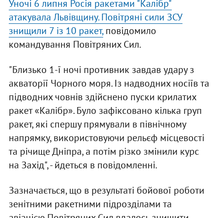
Уночі 6 липня Росія ракетами "Калібр"
атакувала Львівщину. Повітряні сили ЗСУ
знищили 7 із 10 ракет,
повідомило
командування Повітряних Сил.
"Близько 1-ї ночі противник завдав удару з
акваторії Чорного моря. Із надводних носіїв та
підводних човнів здійснено пуски крилатих
ракет «Калібр». Було зафіксовано кілька груп
ракет, які спершу прямували в північному
напрямку, використовуючи рельєф місцевості
та річище Дніпра, а потім різко змінили курс
на Захід", - йдеться в повідомленні.
Зазначається, що в результаті бойової роботи
зенітними ракетними підрозділами та
авіацією Повітряних Сил вдалось знищити