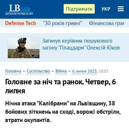
Підтримати
УКР
Defense Tech
“30 років гривні”
Фінансова грамо
Загинув керівник пошукового
загону "Плацдарм" Олексій Юков
Головна
—
Суспільство
—
Війна
—
6 липня 2023
, 10:55
Головне за ніч та ранок. Четвер, 6
липня
Нічна атака "Калібрами" на Львівщину, 38
бойових зіткнень на сході, ворожі обстріли,
втрати окупантів.