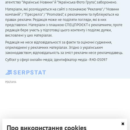
агентство "Українськi Новини" й "Українська Фото Група", заборонено.
Матеріали, які розміщуються на сайті з позначкою "Реклама" / "Новини
компаній" / "Пресреліз" / "Promoted", є рекламними та публікуються на
правах реклами. Редакція може не поділяти погляди, які в них
представлені. Матеріали з плашкою СПЕЦПРОЄКТ є рекламними, проте
редакція бере участь у підготовці цього контенту і поділяє думки,
висловлені у цих матеріалах.
Редакція не несе відповідальності за факти та оціночні судження,
оприлюднені у рекламних матеріалах. Згідно з українським
законодавством, відповідальність за зміст реклами несе рекламодавець.
Cуб'єкт у сфері онлайн-медіа; ідентифікатор медіа - R40-05097
РЕКЛАМА
Про використання cookies