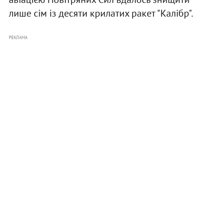
лише сім із десяти крилатих ракет "Калібр".
РЕКЛАМА