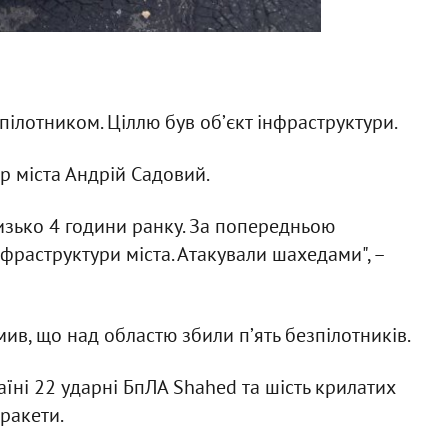
пілотником. Ціллю був обʼєкт інфраструктури.
р міста Андрій Садовий.
лизько 4 години ранку. За попередньою
нфраструктури міста. Атакували шахедами", –
ив, що над областю збили пʼять безпілотників.
аїні 22 ударні БпЛА Shahed та шість крилатих
 ракети.