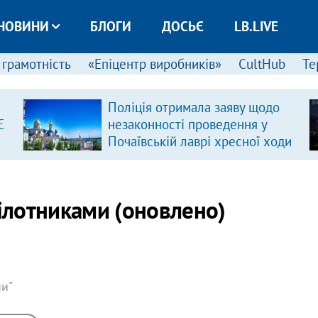
НОВИНИ
БЛОГИ
ДОСЬЄ
LB.LIVE
 грамотність
«Епіцентр виробників»
CultHub
Те
Поліція отримала заяву щодо
Є
незаконності проведення у
Почаївській лаврі хресної ходи
пілотниками (оновлено)
ни"