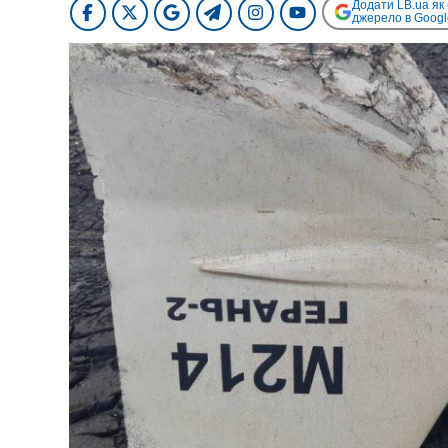
Додати LB.ua як
джерело в Googl