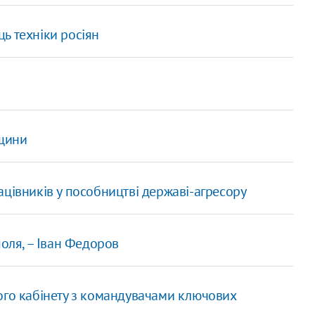
ь техніки росіян
мщини
цівників у пособництві державі-агресору
поля, – Іван Федоров
ого кабінету з командувачами ключових