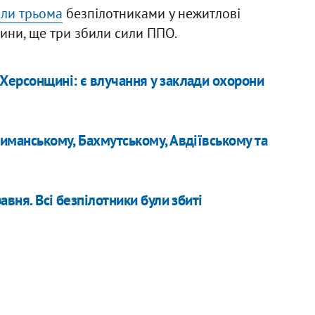
или трьома
безпілотниками у нежитлові
ини, ще три збили сили ППО.
 Херсонщині: є влучання у заклади охорони
 Лиманському, Бахмутському, Авдіївському та
авня. Всі безпілотники були збиті