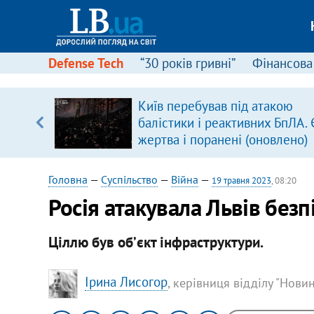
Defense Tech
“30 років гривні”
Фінансова
серця
Київ перебував під атакою
 кави
балістики і реактивних БпЛА. 
жертва і поранені (оновлено)
Головна
—
Суспільство
—
Війна
—
19 травня 2023
, 08:20
Росія атакувала Львів без
Ціллю був обʼєкт інфраструктури.
Ірина Лисогор
, керівниця відділу "Нови