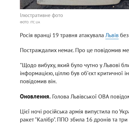
Ілюстративне фото
ФОТО: ITC.UA
Росія вранці 19 травня атакувала
Львів
без
Постраждалих немає. Про це повідомив ме
"Щодо вибуху, який було чутно у Львові б
інформацією, ціллю був обʼєкт критичної і
повідомив він.
Оновлення.
Голова Львівської ОВА повідом
Цієї ночі російська армія випустила по Укр
ракет "Калібр". ППО збила 16 дронів та три