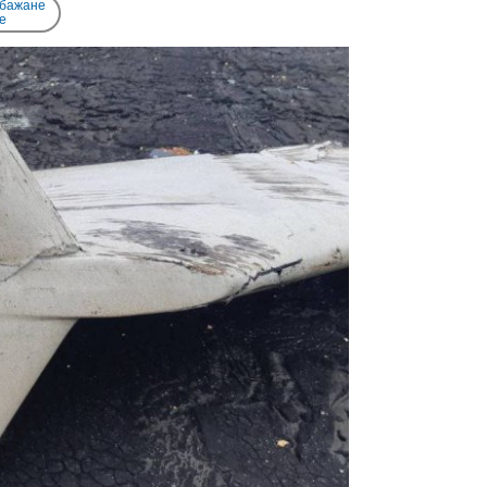
 бажане
e