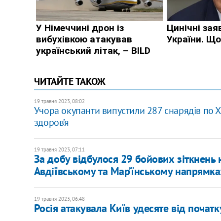
ЧИТАЙТЕ ТАКОЖ
19 травня 2023, 08:02
Учора окупанти випустили 287 снарядів по 
здоров’я
19 травня 2023, 07:11
​За добу відбулося 29 бойових зіткнень
Авдіївському та Мар’їнському напрямка
19 травня 2023, 06:48
Росія атакувала Київ удесяте від початк