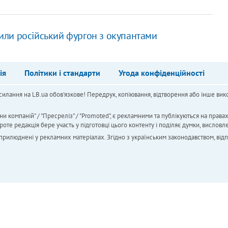
или російський фургон з окупантами
ія
Політики і стандарти
Угода конфіденційності
силання на LB.ua обов'язкове! Передрук, копіювання, відтворення або інше вико
ни компаній" / "Пресреліз" / "Promoted", є рекламними та публікуються на права
 редакція бере участь у підготовці цього контенту і поділяє думки, висловле
 оприлюднені у рекламних матеріалах. Згідно з українським законодавством, від