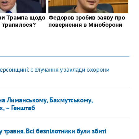
Херсонщині: є влучання у заклади охорони
 на Лиманському, Бахмутському,
х, – Генштаб
у травня. Всі безпілотники були збиті