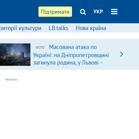
Підтримати
УКР
риторії культури
LB.talks
Нова країна
Масована атака по
ФОТО
Україні: на Дніпропетровщині
загинула родина, у Львові –
удар по багатоповерхівках
(доповнюється)
РЕКЛАМА