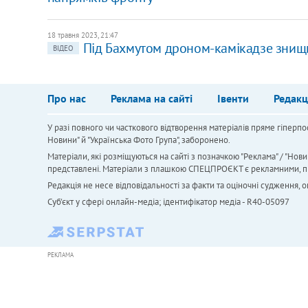
18 травня 2023, 21:47
Під Бахмутом дроном-камікадзе знищ
ВІДЕО
Про нас
Реклама на сайті
Івенти
Редакц
У разі повного чи часткового відтворення матеріалів пряме гіперпо
Новини" й "Українська Фото Група", заборонено.
Матеріали, які розміщуються на сайті з позначкою "Реклама" / "Нови
представлені. Матеріали з плашкою СПЕЦПРОЄКТ є рекламними, проте
Редакція не несе відповідальності за факти та оціночні судження,
Cуб'єкт у сфері онлайн-медіа; ідентифікатор медіа - R40-05097
РЕКЛАМА