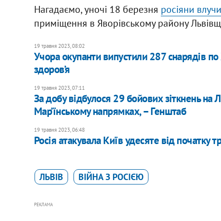
Нагадаємо, уночі 18 березня
росіяни влуч
приміщення в Яворівському району Львівщ
19 травня 2023, 08:02
Учора окупанти випустили 287 снарядів по
здоров’я
19 травня 2023, 07:11
​За добу відбулося 29 бойових зіткнень на
Мар’їнському напрямках, – Генштаб
19 травня 2023, 06:48
Росія атакувала Київ удесяте від початку тр
ЛЬВІВ
ВІЙНА З РОСІЄЮ
РЕКЛАМА