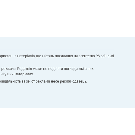
ристання матеріалів, що містять посилання на агентство "Українськi
х реклами. Редакція може не поділяти погляди, які в них
ні у цих матеріалах.
повідальність за зміст реклами несе рекламодавець.