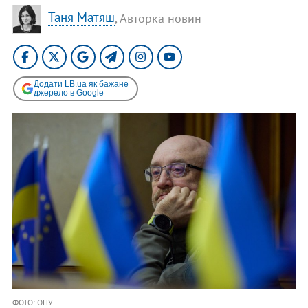
Таня Матяш
, Авторка новин
Додати LB.ua як бажане
джерело в Google
ФОТО: ОПУ