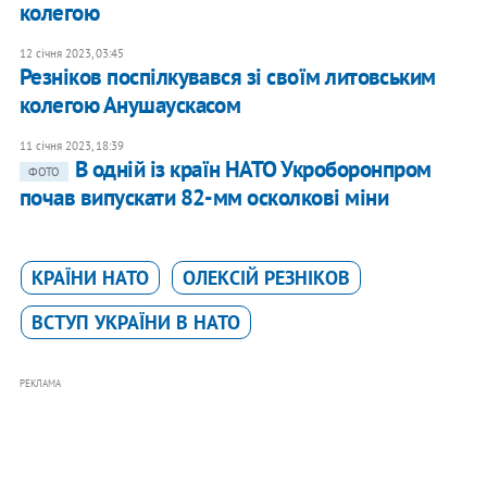
колегою
12 січня 2023, 03:45
Резніков поспілкувався зі своїм литовським
колегою Анушаускасом
11 січня 2023, 18:39
В одній із країн НАТО Укроборонпром
ФОТО
почав випускати 82-мм осколкові міни
КРАЇНИ НАТО
ОЛЕКСІЙ РЕЗНІКОВ
ВСТУП УКРАЇНИ В НАТО
РЕКЛАМА