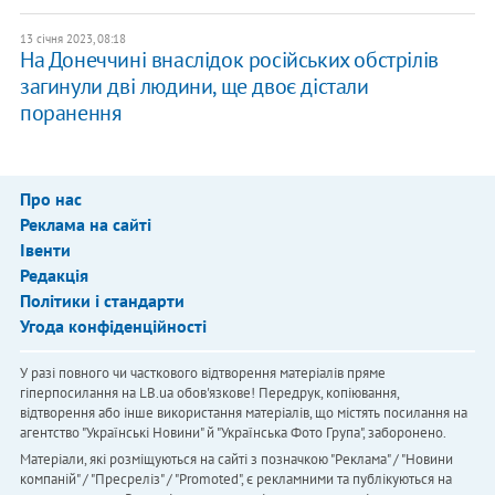
13 січня 2023, 08:18
На Донеччині внаслідок російських обстрілів
загинули дві людини, ще двоє дістали
поранення
Про нас
Реклама на сайті
Івенти
Редакція
Політики і стандарти
Угода конфіденційності
У разі повного чи часткового відтворення матеріалів пряме
гіперпосилання на LB.ua обов'язкове! Передрук, копіювання,
відтворення або інше використання матеріалів, що містять посилання на
агентство "Українськi Новини" й "Українська Фото Група", заборонено.
Матеріали, які розміщуються на сайті з позначкою "Реклама" / "Новини
компаній" / "Пресреліз" / "Promoted", є рекламними та публікуються на