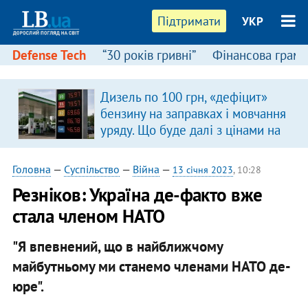
Підтримати
УКР
Defense Tech
“30 років гривні”
Фінансова грамо
Дизель по 100 грн, «дефіцит»
в
бензину на заправках і мовчання
уряду. Що буде далі з цінами на
пальне?
Головна
—
Суспільство
—
Війна
—
13 січня 2023
, 10:28
Резніков: Україна де-факто вже
стала членом НАТО
"Я впевнений, що в найближчому
майбутньому ми станемо членами НАТО де-
юре".