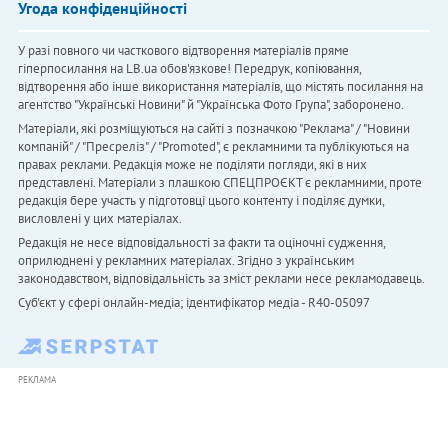
Угода конфіденційності
У разі повного чи часткового відтворення матеріалів пряме
гіперпосилання на LB.ua обов'язкове! Передрук, копіювання,
відтворення або інше використання матеріалів, що містять посилання на
агентство "Українськi Новини" й "Українська Фото Група", заборонено.
Матеріали, які розміщуються на сайті з позначкою "Реклама" / "Новини
компаній" / "Пресреліз" / "Promoted", є рекламними та публікуються на
правах реклами. Редакція може не поділяти погляди, які в них
представлені. Матеріали з плашкою СПЕЦПРОЄКТ є рекламними, проте
редакція бере участь у підготовці цього контенту і поділяє думки,
висловлені у цих матеріалах.
Редакція не несе відповідальності за факти та оціночні судження,
оприлюднені у рекламних матеріалах. Згідно з українським
законодавством, відповідальність за зміст реклами несе рекламодавець.
Cуб'єкт у сфері онлайн-медіа; ідентифікатор медіа - R40-05097
РЕКЛАМА