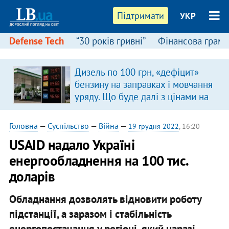
Підтримати
УКР
Defense Tech
“30 років гривні”
Фінансова грамо
Дизель по 100 грн, «дефіцит»
бензину на заправках і мовчання
уряду. Що буде далі з цінами на
пальне?
Головна
—
Суспільство
—
Війна
—
19 грудня 2022
, 16:20
USAID надало Україні
енергообладнення на 100 тис.
доларів
Обладнання дозволять відновити роботу
підстанції, а заразом і стабільність
енергопостачання у регіоні, який наразі