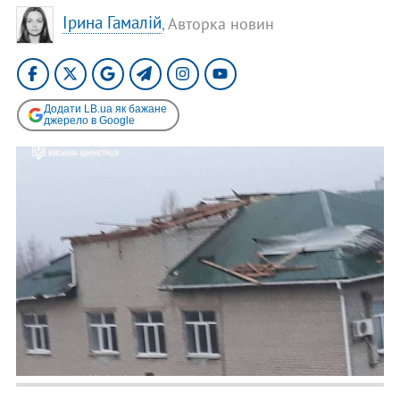
Ірина Гамалій
, Авторка новин
Додати LB.ua як бажане
джерело в Google