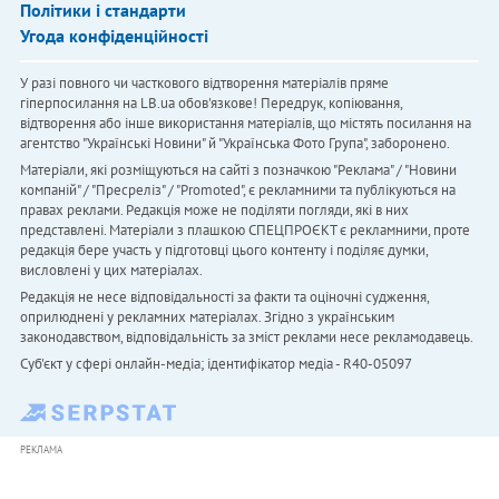
Політики і стандарти
Угода конфіденційності
У разі повного чи часткового відтворення матеріалів пряме
гіперпосилання на LB.ua обов'язкове! Передрук, копіювання,
відтворення або інше використання матеріалів, що містять посилання на
агентство "Українськi Новини" й "Українська Фото Група", заборонено.
Матеріали, які розміщуються на сайті з позначкою "Реклама" / "Новини
компаній" / "Пресреліз" / "Promoted", є рекламними та публікуються на
правах реклами. Редакція може не поділяти погляди, які в них
представлені. Матеріали з плашкою СПЕЦПРОЄКТ є рекламними, проте
редакція бере участь у підготовці цього контенту і поділяє думки,
висловлені у цих матеріалах.
Редакція не несе відповідальності за факти та оціночні судження,
оприлюднені у рекламних матеріалах. Згідно з українським
законодавством, відповідальність за зміст реклами несе рекламодавець.
Cуб'єкт у сфері онлайн-медіа; ідентифікатор медіа - R40-05097
РЕКЛАМА