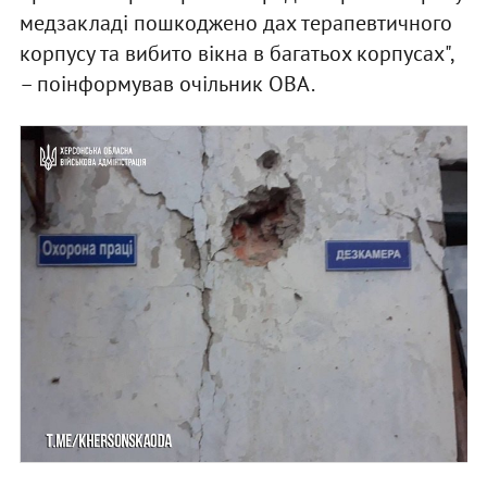
медзакладі пошкоджено дах терапевтичного
корпусу та вибито вікна в багатьох корпусах",
– поінформував очільник ОВА.