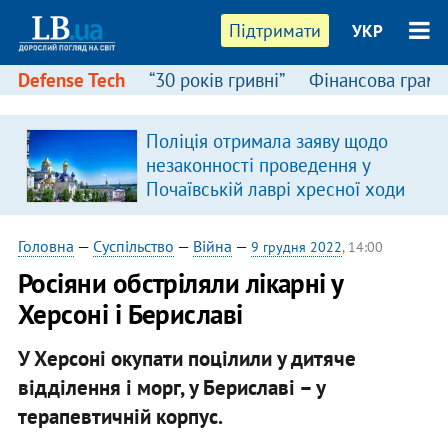
Підтримати
УКР
Defense Tech
“30 років гривні”
Фінансова грамо
Поліція отримала заяву щодо
незаконності проведення у
Почаївській лаврі хресної ходи
Головна
—
Суспільство
—
Війна
—
9 грудня 2022
, 14:00
Росіяни обстріляли лікарні у
Херсоні і Бериславі
У Херсоні окупати поцілили у дитяче
відділення і морг, у Бериславі – у
терапевтичній корпус.