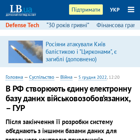
Підтримати
УКР
Defense Tech
“30 років гривні”
Фінансова грамо
Росіяни атакували Київ
балістикою і "Цирконами", є
загиблі (доповнено)
Головна
—
Суспільство
—
Війна
—
5 грудня 2022
, 12:20
В РФ створюють єдину електронну
базу даних військовозобов’язаних,
– ГУР
Після закінчення її розробки систему
об’єднають з іншими базами даних для
тотального контролю призовників.