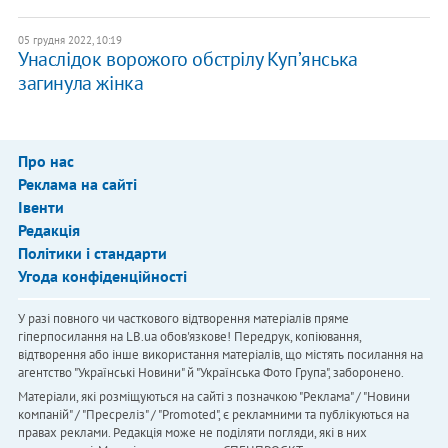
05 грудня 2022, 10:19
Унаслідок ворожого обстрілу Купʼянська
загинула жінка
Про нас
Реклама на сайті
Івенти
Редакція
Політики і стандарти
Угода конфіденційності
У разі повного чи часткового відтворення матеріалів пряме
гіперпосилання на LB.ua обов'язкове! Передрук, копіювання,
відтворення або інше використання матеріалів, що містять посилання на
агентство "Українськi Новини" й "Українська Фото Група", заборонено.
Матеріали, які розміщуються на сайті з позначкою "Реклама" / "Новини
компаній" / "Пресреліз" / "Promoted", є рекламними та публікуються на
правах реклами. Редакція може не поділяти погляди, які в них