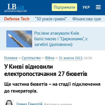
Підтримати
УКР
Defense Tech
“30 років гривні”
Фінансова грамо
Росіяни атакували Київ
балістикою і "Цирконами", є
загиблі (доповнено)
Головна
—
Суспільство
—
Війна
—
31 жовтня 2022
, 16:26
У Києві відновили
електропостачання 27 бюветів
Ще частина бюветів – на стадії підключення
до генераторів.
Ірина Гамалій
, Авторка новин