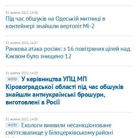
31 жовтня 2022, 14:38
Під час обшуків на Одеській митниці в
контейнері знайшли вертоліт Мі-2
31 жовтня 2022, 14:27
Ранкова атака росіян: з 16 повітряних цілей над
Києвом було знищено 12
31 жовтня 2022, 14:20
У керівництва УПЦ МП
ФОТО
Кіровоградської області під час обшуків
знайшли антиукраїнські брошури,
виготовлені в Росії
31 жовтня 2022, 14:08
Екологи виявили несанкціоноване
ФОТО
сміттєзвалище у Білоцерківському районі