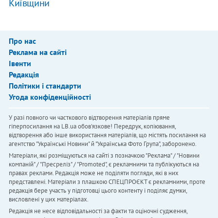
Київщини
Про нас
Реклама на сайті
Івенти
Редакція
Політики і стандарти
Угода конфіденційності
У разі повного чи часткового відтворення матеріалів пряме
гіперпосилання на LB.ua обов'язкове! Передрук, копіювання,
відтворення або інше використання матеріалів, що містять посилання на
агентство "Українськi Новини" й "Українська Фото Група", заборонено.
Матеріали, які розміщуються на сайті з позначкою "Реклама" / "Новини
компаній" / "Пресреліз" / "Promoted", є рекламними та публікуються на
правах реклами. Редакція може не поділяти погляди, які в них
представлені. Матеріали з плашкою СПЕЦПРОЄКТ є рекламними, проте
редакція бере участь у підготовці цього контенту і поділяє думки,
висловлені у цих матеріалах.
Редакція не несе відповідальності за факти та оціночні судження,