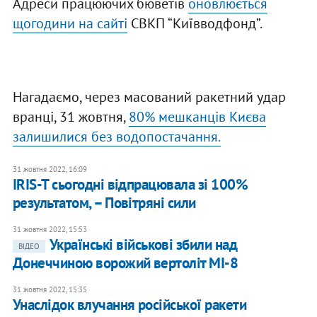
Адреси працюючих бюветів
оновлюється
щогодини на сайті
СВКП “Київводфонд”.
Нагадаємо, через масований ракетний удар
вранці, 31 жовтня,
80% мешканців Києва
залишилися без водопостачання.
31 жовтня 2022, 16:09
IRIS-T сьогодні відпрацювала зі 100%
результатом, – Повітряні сили
31 жовтня 2022, 15:53
Українські військові збили над
ВІДЕО
Донеччиною ворожий вертоліт МІ-8
31 жовтня 2022, 15:35
Унаслідок влучання російської ракети