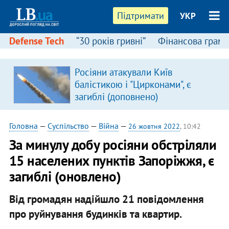
Підтримати
УКР
Defense Tech
“30 років гривні”
Фінансова грамо
Росіяни атакували Київ
я
балістикою і "Цирконами", є
загиблі (доповнено)
Головна
—
Суспільство
—
Війна
—
26 жовтня 2022
, 10:42
​За минулу добу росіяни обстріляли
15 населених пунктів Запоріжжя, є
загиблі (оновлено)
Від громадян надійшло 21 повідомлення
про руйнування будинків та квартир.