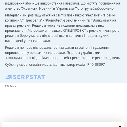
відтворення або інше використання матеріалів, що містять посилання на
агентство "Українськi Новини" й "Українська Фото Група", заборонено.
Матеріали, які розміщуються на сайті з позначкою "Реклама" / "Новини
компаній" / "Пресреліз" / "Promoted", є рекламними та публікуються на
правах реклами. Редакція може не поділяти погляди, які в них
представлені. Матеріали з плашкою СПЕЦПРОЄКТ є рекламними, проте
редакція бере участь у підготовці цього контенту і поділяє думки,
висловлені у цих матеріалах.
Редакція не несе відповідальності за факти та оціночні судження,
оприлюднені у рекламних матеріалах. Згідно з українським
законодавством, відповідальність за зміст реклами несе рекламодавець.
Cуб'єкт у сфері онлайн-медіа; ідентифікатор медіа - R40-05097
РЕКЛАМА