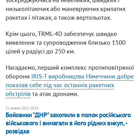
зосереджуючись на невеликих, швидких і
низьколітаючих або маневруючих крилатих
ракетах і літаках, а також вертольотах.
Крім цього, TRML-4D забезпечує швидке
виявлення та супроводження близько 1500
цілей у радіусі до 250 км.
Нагадаємо, перший комплекс протиповітряної
оборони
IRIS-T виробництва Німеччини добре
показав себе під час останніх ракетних
обстрілів
та атак дронами.
21 жовтня 2022, 18:23
Бойовики "ДНР" захопили в полон російського
військового і вимагали в його рідних викуп, -
розвідка