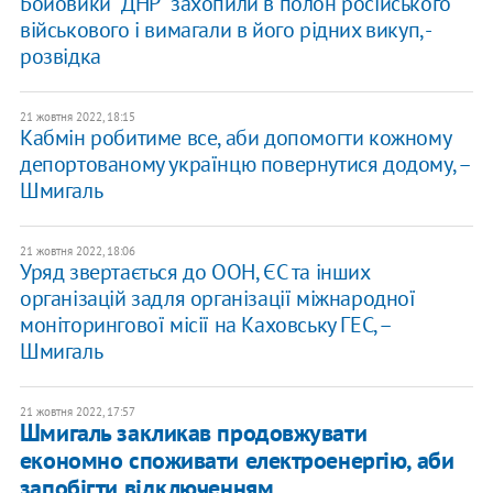
Бойовики "ДНР" захопили в полон російського
військового і вимагали в його рідних викуп, -
розвідка
21 жовтня 2022, 18:15
Кабмін робитиме все, аби допомогти кожному
депортованому українцю повернутися додому, –
Шмигаль
21 жовтня 2022, 18:06
Уряд звертається до ООН, ЄС та інших
організацій задля організації міжнародної
моніторингової місії на Каховську ГЕС, –
Шмигаль
21 жовтня 2022, 17:57
Шмигаль закликав продовжувати
економно споживати електроенергію, аби
запобігти відключенням