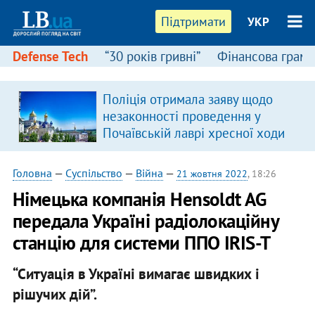
Підтримати
УКР
Defense Tech
“30 років гривні”
Фінансова грамо
Поліція отримала заяву щодо
незаконності проведення у
Почаївській лаврі хресної ходи
Головна
—
Суспільство
—
Війна
—
21 жовтня 2022
, 18:26
Німецька компанія Hensoldt AG
передала Україні радіолокаційну
станцію для системи ППО IRIS-T
“Ситуація в Україні вимагає швидких і
рішучих дій”.