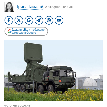
Ірина Гамалій
, Авторка новин
Додати LB.ua як бажане
джерело в Google
ФОТО: HENSOLDT.NET