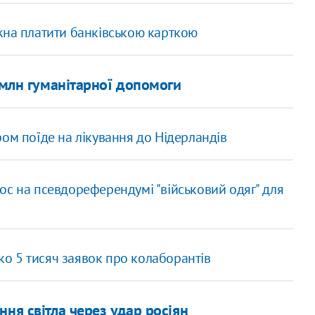
жна платити банківською карткою
 млн гуманітарної допомоги
ом поїде на лікування до Нідерландів
ос на псевдореферендумі "військовий одяг" для
ько 5 тисяч заявок про колаборантів
ня світла через удар росіян