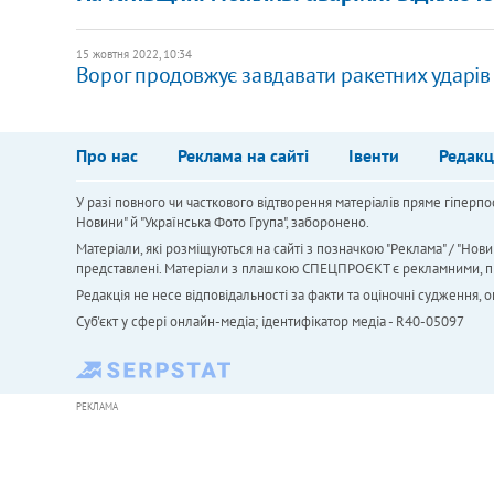
15 жовтня 2022, 10:34
​Ворог продовжує завдавати ракетних ударів 
Про нас
Реклама на сайті
Івенти
Редакц
У разі повного чи часткового відтворення матеріалів пряме гіперпо
Новини" й "Українська Фото Група", заборонено.
Матеріали, які розміщуються на сайті з позначкою "Реклама" / "Нови
представлені. Матеріали з плашкою СПЕЦПРОЄКТ є рекламними, проте
Редакція не несе відповідальності за факти та оціночні судження,
Cуб'єкт у сфері онлайн-медіа; ідентифікатор медіа - R40-05097
РЕКЛАМА