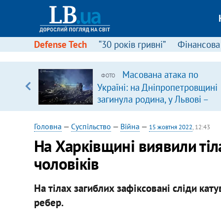
Defense Tech
“30 років гривні”
Фінансова
ового
Масована атака по
ФОТО
ій
Україні: на Дніпропетровщині
загинула родина, у Львові –
удар по багатоповерхівках
(доповнюється)
Головна
—
Суспільство
—
Війна
—
15 жовтня 2022
, 12:43
На Харківщині виявили тіл
чоловіків
На тілах загиблих зафіксовані сліди кат
ребер.