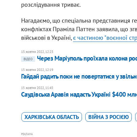
розслідування триває.
Нагадаємо, що спеціальна представниця ге
конфліктах Праміла Паттен заявила, що згв
військові в Україні,
є частиною "воєнної стр
15 жовтня 2022, 12:23
Через Маріуполь проїхала колона рос
ВІДЕО
15 жовтня 2022, 12:19
Гайдай радить поки не повертатися у звіль
15 жовтня 2022, 11:45
Саудівська Аравія надасть Україні $400 мл
ХАРКІВСЬКА ОБЛАСТЬ
ВІЙНА З РОСІЄЮ
РЕКЛАМА