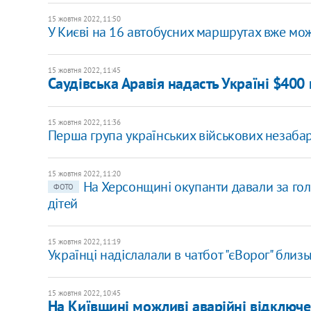
15 жовтня 2022, 11:50
У Києві на 16 автобусних маршрутах вже мо
15 жовтня 2022, 11:45
Саудівська Аравія надасть Україні $400
15 жовтня 2022, 11:36
Перша група українських військових незабар
15 жовтня 2022, 11:20
На Херсонщині окупанти давали за гол
ФОТО
дітей
15 жовтня 2022, 11:19
Українці надіслалали в чатбот "єВорог" близ
15 жовтня 2022, 10:45
На Київщині можливі аварійні відключен