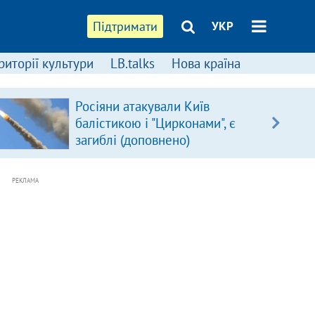
Підтримати
УКР
риторії культури
LB.talks
Нова країна
Росіяни атакували Київ
балістикою і "Цирконами", є
загиблі (доповнено)
РЕКЛАМА