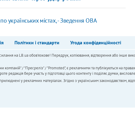
по українських містах, - Зведення ОВА
ія
Політики і стандарти
Угода конфіденційності
силання на LB.ua обов'язкове! Передрук, копіювання, відтворення або інше вико
ни компаній" / "Пресреліз" / "Promoted", є рекламними та публікуються на права
 редакція бере участь у підготовці цього контенту і поділяє думки, висловле
 оприлюднені у рекламних матеріалах. Згідно з українським законодавством, від