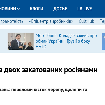
НОВИНИ
БЛОГИ
ДОСЬЄ
LB.LIVE
 грамотність
«Епіцентр виробників»
CultHub
Те
Мер Тбілісі Каладзе заявив про
обман України і Грузії з боку
НАТО
а двох закатованих росіянами
увань: переломи кісток черепу, щелепи та