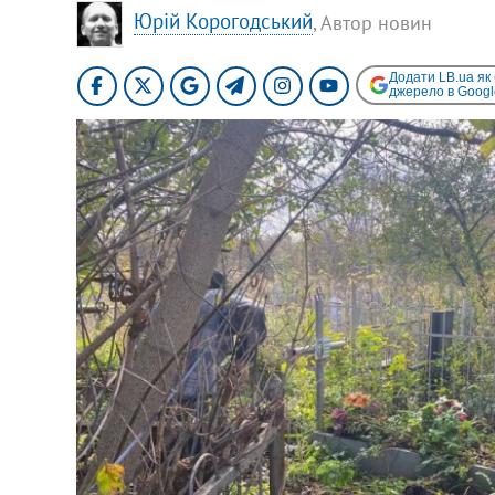
Юрій Корогодський
, Автор новин
Додати LB.ua як
джерело в Googl