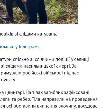
овіків зі слідами катувань.
домляє у Телеграмі.
ури спільно зі слідчими поліції у селищі
зі слідами насильницької смерті. За
римували російські військові під час
пункту.
а цвинтарі. На тілах загиблих зафіксовані
елепи та ребер. Тіла направили на проведення
ся всі обставини вчинення злочину, досудове