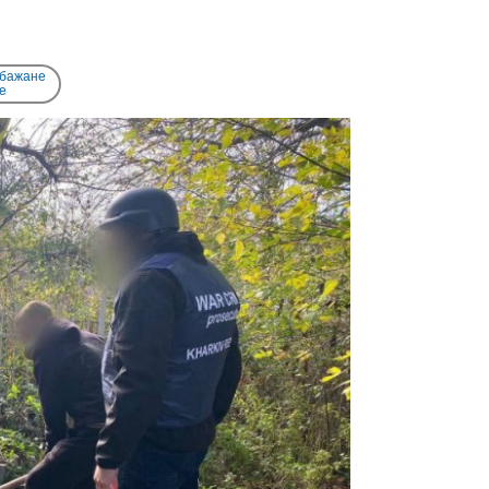
 бажане
e