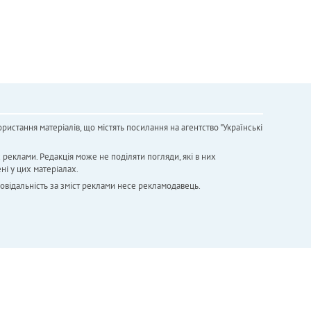
ристання матеріалів, що містять посилання на агентство "Українськi
х реклами. Редакція може не поділяти погляди, які в них
ні у цих матеріалах.
повідальність за зміст реклами несе рекламодавець.