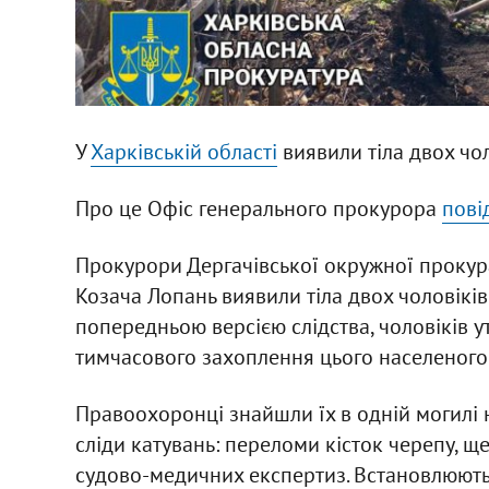
У
Харківській області
виявили тіла двох чол
Про це Офіс генерального прокурора
пові
Прокурори Дергачівської окружної прокурат
Козача Лопань виявили тіла двох чоловіків 
попередньою версією слідства, чоловіків ут
тимчасового захоплення цього населеного 
Правоохоронці знайшли їх в одній могилі н
сліди катувань: переломи кісток черепу, щ
судово-медичних експертиз. Встановлюють