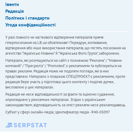
Івенти
Редакція
Політики і стандарти
Угода конфіденційності
У разі повного чи часткового відтворення матеріалів пряме
гіперпосилання на LB.ua обов'язкове! Передрук, копіювання,
відтворення або інше використання матеріалів, що містять посилання на
агентство "Українськi Новини" й "Українська Фото Група", заборонено.
Матеріали, які розміщуються на сайті з позначкою "Реклама" / "Новини
компаній" / "Пресреліз" / "Promoted", є рекламними та публікуються на
правах реклами. Редакція може не поділяти погляди, які в них
представлені. Матеріали з плашкою СПЕЦПРОЄКТ є рекламними, проте
редакція бере участь у підготовці цього контенту і поділяє думки,
висловлені у цих матеріалах.
Редакція не несе відповідальності за факти та оціночні судження,
оприлюднені у рекламних матеріалах. Згідно з українським
законодавством, відповідальність за зміст реклами несе рекламодавець.
Cуб'єкт у сфері онлайн-медіа; ідентифікатор медіа - R40-05097