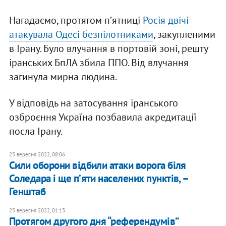
Нагадаємо, протягом пʼятниці
Росія двічі
атакувала Одесі безпілотниками
, закупленими
в Ірану. Було влучання в портовій зоні, решту
іранських БпЛА збила ППО. Від влучання
загинула мирна людина.
У відповідь на затосування іранського
озброєння Україна позбавила акредитації
посла Ірану.
25 вересня 2022, 08:06
Сили оборони відбили атаки ворога біля
Соледара і ще пʼяти населених пунктів, –
Генштаб
25 вересня 2022, 01:13
Протягом другого дня “референдумів”