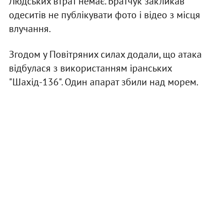
Людських втрат немає. Братчук закликав
одеситів не публікувати фото і відео з місця
влучання.
Згодом у Повітряних силах додали, що атака
відбулася з використанням іранських
"Шахід-136". Один апарат збили над морем.