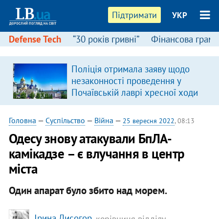
Підтримати
УКР
Defense Tech
“30 років гривні”
Фінансова грамо
:
Поліція отримала заяву щодо
незаконності проведення у
Почаївській лаврі хресної ходи
Головна
—
Суспільство
—
Війна
—
25 вересня 2022
, 08:13
Одесу знову атакували БпЛА-
камікадзе – є влучання в центр
міста
Один апарат було збито над морем.
Ірина Лисогор
, керівниця відділу