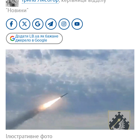
"Новини"
Додати LB.ua як бажане
джерело в Google
Ілюстративне фото