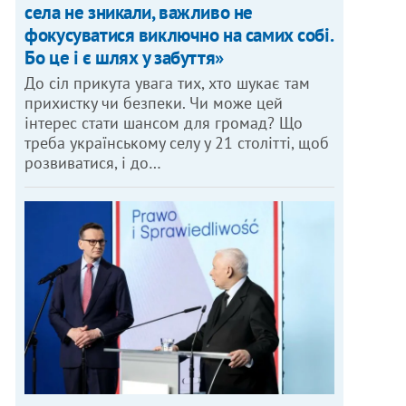
села не зникали, важливо не
фокусуватися виключно на самих собі.
Бо це і є шлях у забуття»
До сіл прикута увага тих, хто шукає там
прихистку чи безпеки. Чи може цей
інтерес стати шансом для громад? Що
треба українському селу у 21 столітті, щоб
розвиватися, і до…