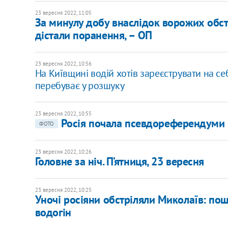
23 вересня 2022, 11:05
За минулу добу внаслідок ворожих обстр
дістали поранення, – ОП
23 вересня 2022, 10:56
На Київщині водій хотів зареєструвати на се
перебуває у розшуку
23 вересня 2022, 10:55
Росія почала псевдореферендуми н
ФОТО
23 вересня 2022, 10:26
Головне за ніч. П’ятниця, 23 вересня
23 вересня 2022, 10:25
Уночі росіяни обстріляли Миколаїв: пош
водогін