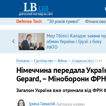
Defense Tech
“30 років гривні”
Фінансова
щодо
Мер Тбілісі Каладзе заявив п
 у
обман України і Грузії з боку
ої ходи
НАТО
Головна
—
Суспільство
—
Війна
—
23 вересня 2022
, 11:47
Німеччина передала Україн
Gepard, – Міноборони ФРН
Загалом Україна вже отримала від ФРН б
Ірина Гамалій
, Авторка новин