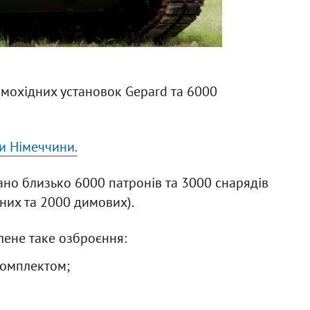
амохідних установок Gepard та 6000
ни Німеччини.
ано близько 6000 патронів та 3000 снарядів
ьних та 2000 димових).
лене таке озброєння:
комплектом;