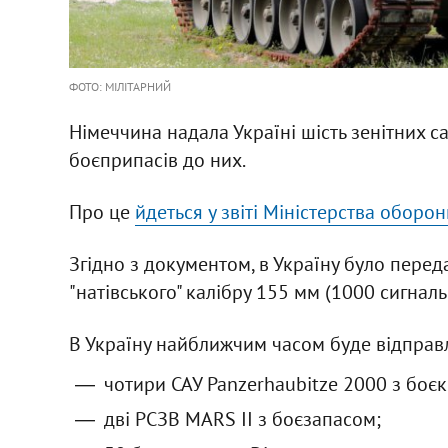
ФОТО: МІЛІТАРНИЙ
Німеччина надала Україні шість зенітних с
боєприпасів до них.
Про це
йдеться у звіті Міністерства оборо
Згідно з документом, в Україну було перед
"натівського" калібру 155 мм (1000 сигнал
В Україну найближчим часом буде відправ
чотири САУ Panzerhaubitze 2000 з боє
дві РСЗВ MARS II з боєзапасом;