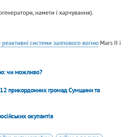
огенератори, намети і харчування).
і реактивні системи залпового вогню
Mars II і
ою: чи можливо?
ли 12 прикордонних громад Сумщини та
російських окупантів