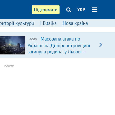
Підтримати
УКР
риторії культури
LB.talks
Нова країна
Масована атака по
ФОТО
Україні: на Дніпропетровщині
загинула родина, у Львові –
удар по багатоповерхівках
(доповнюється)
РЕКЛАМА