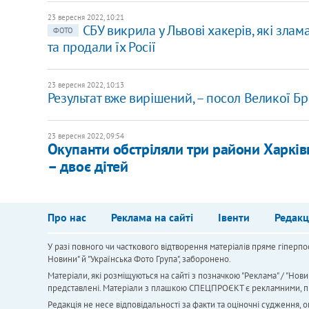
23 вересня 2022, 10:21
​СБУ викрила у Львові хакерів, які зла
ФОТО
та продали їх Росії
23 вересня 2022, 10:13
Результат вже вирішений, – посол Великої Б
23 вересня 2022, 09:54
Окупанти обстріляли три райони Харків
– двоє дітей
Про нас
Реклама на сайті
Івенти
Редакц
У разі повного чи часткового відтворення матеріалів пряме гіперпо
Новини" й "Українська Фото Група", заборонено.
Матеріали, які розміщуються на сайті з позначкою "Реклама" / "Нови
представлені. Матеріали з плашкою СПЕЦПРОЄКТ є рекламними, проте
Редакція не несе відповідальності за факти та оціночні судження,