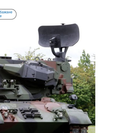
 бажане
e