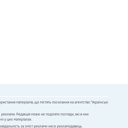
ристання матеріалів, що містять посилання на агентство "Українськi
х реклами. Редакція може не поділяти погляди, які в них
ні у цих матеріалах.
повідальність за зміст реклами несе рекламодавець.