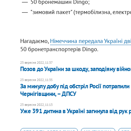
50 бронемашин Dingo;
"зимовий пакет" (термобілизна, електр
Нагадаємо,
Німеччина передала Україні дв
50 бронетранспортерів Dingo.
23 вересня 2022, 11:37
Позов до України за шкоду, заподіяну війн
23 вересня 2022, 11:35
За минулу добу під обстріл Росії потрапи
Чернігівщини, – ДПСУ
23 вересня 2022, 11:13
​Уже 391 дитина в Україні загинула від рук 