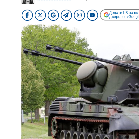
Додати LB.ua як
джерело в Googl