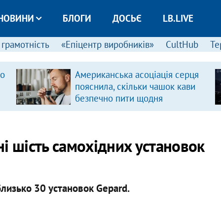
НОВИНИ
БЛОГИ
ДОСЬЄ
LB.LIVE
 грамотність
«Епіцентр виробників»
CultHub
Те
ро
Американська асоціація серця
пояснила, скільки чашок кави
безпечно пити щодня
і шість самохідних установок
лизько 30 установок Gepard.