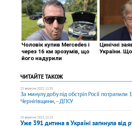
ЧИТАЙТЕ ТАКОЖ
23 вересня 2022, 11:35
За минулу добу під обстріл Росії потрапил
Чернігівщини, – ДПСУ
23 вересня 2022, 11:13
​Уже 391 дитина в Україні загинула від 