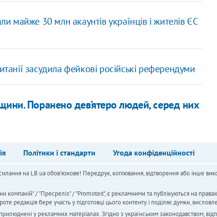
мали майже 30 млн акаунтів українців і жителів ЄС
ританії засудила фейкові російські референдуми
щини. Поранено дев’ятеро людей, серед них
ія
Політики і стандарти
Угода конфіденційності
силання на LB.ua обов'язкове! Передрук, копіювання, відтворення або інше вико
ни компаній" / "Пресреліз" / "Promoted", є рекламними та публікуються на права
 редакція бере участь у підготовці цього контенту і поділяє думки, висловле
 оприлюднені у рекламних матеріалах. Згідно з українським законодавством, від