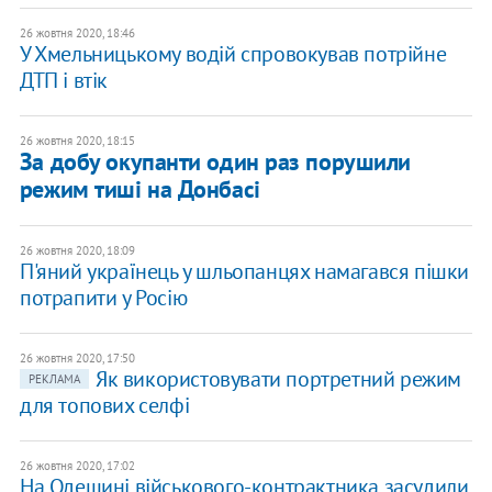
26 жовтня 2020, 18:46
У Хмельницькому водій спровокував потрійне
ДТП і втік
26 жовтня 2020, 18:15
За добу окупанти один раз порушили
режим тиші на Донбасі
26 жовтня 2020, 18:09
​П'яний українець у шльопанцях намагався пішки
потрапити у Росію
26 жовтня 2020, 17:50
Як використовувати портретний режим
РЕКЛАМА
для топових селфі
26 жовтня 2020, 17:02
На Одещині військового-контрактника засудили