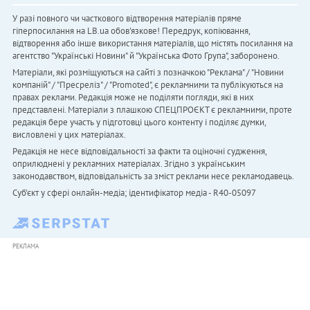
У разі повного чи часткового відтворення матеріалів пряме
гіперпосилання на LB.ua обов'язкове! Передрук, копіювання,
відтворення або інше використання матеріалів, що містять посилання на
агентство "Українськi Новини" й "Українська Фото Група", заборонено.
Матеріали, які розміщуються на сайті з позначкою "Реклама" / "Новини
компаній" / "Пресреліз" / "Promoted", є рекламними та публікуються на
правах реклами. Редакція може не поділяти погляди, які в них
представлені. Матеріали з плашкою СПЕЦПРОЄКТ є рекламними, проте
редакція бере участь у підготовці цього контенту і поділяє думки,
висловлені у цих матеріалах.
Редакція не несе відповідальності за факти та оціночні судження,
оприлюднені у рекламних матеріалах. Згідно з українським
законодавством, відповідальність за зміст реклами несе рекламодавець.
Cуб'єкт у сфері онлайн-медіа; ідентифікатор медіа - R40-05097
РЕКЛАМА