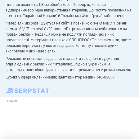
гіперпосилання на LB.ua обов'язкове! Передрук, копіювання,
відтворення або інше використання матеріалів, що містять посилання на
агентство "Українськi Новини" й "Українська Фото Група", заборонено.
Матеріали, які розміщуються на сайті з позначкою "Реклама" / "Новини
компаній" / "Пресреліз" / "Promoted", є рекламними та публікуються на
правах реклами. Редакція може не поділяти погляди, які в них
представлені. Матеріали з плашкою СПЕЦПРОЄКТ є рекламними, проте
редакція бере участь у підготовці цього контенту і поділяє думки,
висловлені у цих матеріалах.
Редакція не несе відповідальності за факти та оціночні судження,
оприлюднені у рекламних матеріалах. Згідно з українським
законодавством, відповідальність за зміст реклами несе рекламодавець.
Cуб'єкт у сфері онлайн-медіа; ідентифікатор медіа - R40-05097
РЕКЛАМА