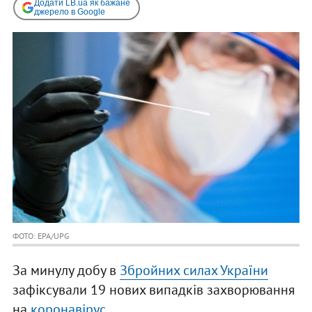
Додати LB.ua як бажане
джерело в Google
ФОТО: EPA/UPG
За минулу добу в
Збройних силах України
зафіксували 19 нових випадків захворювання
на
коронавірус
.