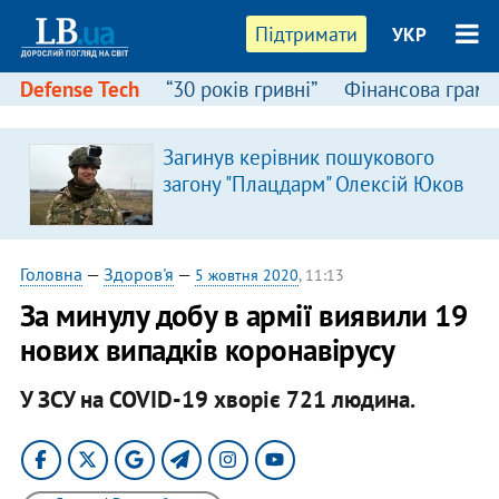
Підтримати
УКР
Defense Tech
“30 років гривні”
Фінансова грамо
:
Загинув керівник пошукового
загону "Плацдарм" Олексій Юков
Головна
—
Здоров'я
—
5 жовтня 2020
, 11:13
За минулу добу в армії виявили 19
нових випадків коронавірусу
У ЗСУ на COVID-19 хворіє 721 людина.