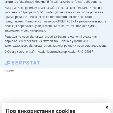
агентство "Українськi Новини" й "Українська Фото Група", заборонено.
Матеріали, які розміщуються на сайті з позначкою "Реклама" / "Новини
компаній" / "Пресреліз" / "Promoted", є рекламними та публікуються на
правах реклами. Редакція може не поділяти погляди, які в них
представлені. Матеріали з плашкою СПЕЦПРОЄКТ є рекламними, проте
редакція бере участь у підготовці цього контенту і поділяє думки,
висловлені у цих матеріалах.
Редакція не несе відповідальності за факти та оціночні судження,
оприлюднені у рекламних матеріалах. Згідно з українським
законодавством, відповідальність за зміст реклами несе рекламодавець.
Cуб'єкт у сфері онлайн-медіа; ідентифікатор медіа - R40-05097
РЕКЛАМА
Про використання cookies