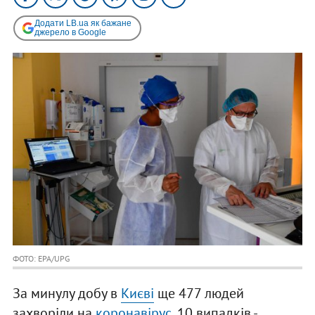
Додати LB.ua як бажане
джерело в Google
ФОТО: EPA/UPG
За минулу добу в
Києві
ще 477 людей
захворіли на
коронавірус
, 10 випадків -