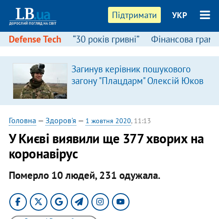
Підтримати
УКР
Defense Tech
“30 років гривні”
Фінансова грамо
Загинув керівник пошукового
загону "Плацдарм" Олексій Юков
Головна
—
Здоров'я
—
1 жовтня 2020
, 11:13
У Києві виявили ще 377 хворих на
коронавірус
Померло 10 людей, 231 одужала.