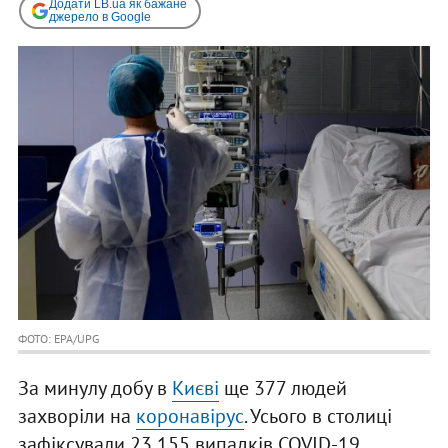
Додати LB.ua як бажане
джерело в Google
ФОТО: EPA/UPG
За минулу добу в
Києві
ще 377 людей
захворіли на
коронавірус
. Усього в столиці
зафіксували 23 155 випадків COVID-19.