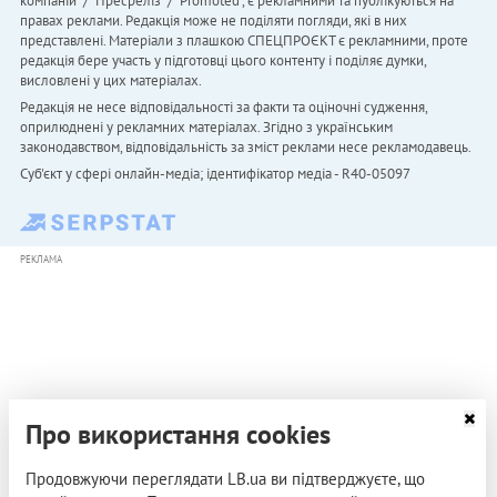
компаній" / "Пресреліз" / "Promoted", є рекламними та публікуються на
правах реклами. Редакція може не поділяти погляди, які в них
представлені. Матеріали з плашкою СПЕЦПРОЄКТ є рекламними, проте
редакція бере участь у підготовці цього контенту і поділяє думки,
висловлені у цих матеріалах.
Редакція не несе відповідальності за факти та оціночні судження,
оприлюднені у рекламних матеріалах. Згідно з українським
законодавством, відповідальність за зміст реклами несе рекламодавець.
Cуб'єкт у сфері онлайн-медіа; ідентифікатор медіа - R40-05097
РЕКЛАМА
Про використання cookies
Продовжуючи переглядати LB.ua ви підтверджуєте, що