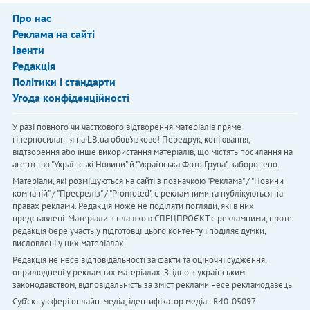
Про нас
Реклама на сайті
Івенти
Редакція
Політики і стандарти
Угода конфіденційності
У разі повного чи часткового відтворення матеріалів пряме
гіперпосилання на LB.ua обов'язкове! Передрук, копіювання,
відтворення або інше використання матеріалів, що містять посилання на
агентство "Українськi Новини" й "Українська Фото Група", заборонено.
Матеріали, які розміщуються на сайті з позначкою "Реклама" / "Новини
компаній" / "Пресреліз" / "Promoted", є рекламними та публікуються на
правах реклами. Редакція може не поділяти погляди, які в них
представлені. Матеріали з плашкою СПЕЦПРОЄКТ є рекламними, проте
редакція бере участь у підготовці цього контенту і поділяє думки,
висловлені у цих матеріалах.
Редакція не несе відповідальності за факти та оціночні судження,
оприлюднені у рекламних матеріалах. Згідно з українським
законодавством, відповідальність за зміст реклами несе рекламодавець.
Cуб'єкт у сфері онлайн-медіа; ідентифікатор медіа - R40-05097