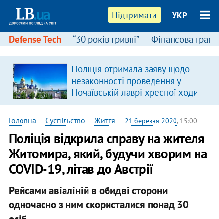
Підтримати
УКР
Defense Tech
“30 років гривні”
Фінансова грамо
Поліція отримала заяву щодо
незаконності проведення у
Почаївській лаврі хресної ходи
Головна
—
Суспільство
—
Життя
—
21 березня 2020
, 15:00
Поліція відкрила справу на жителя
Житомира, який, будучи хворим на
COVID-19, літав до Австрії
Рейсами авіаліній в обидві сторони
одночасно з ним скористалися понад 30
осіб.