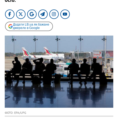
Додати LB.ua як бажане
джерело в Google
ФОТО: EPA/UPG