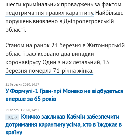
шести кримінальних проваджень за фактом
н
едотримання правил карантину
.
Найбільше
порушень виявлено в Дніпропетровській
області.
Станом на ранок 21 березня в Житомирській
області зафіксовано два випадки
коронавірусу. Один з них летальний,
13
березня померла 71-річна жінка.
21 березня 2020, 14:57
У Формулі-1 Гран-прі Монако не відбудеться
вперше за 65 років
21 березня 2020, 14:32
Кличко закликав Кабмін забезпечити
ВІДЕО
дотримання карантину усіма, хто в'їжджає в
країну