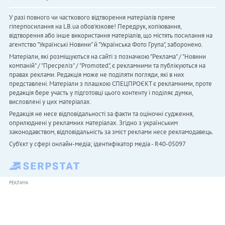
У разі повного чи часткового відтворення матеріалів пряме
гіперпосилання на LB.ua обов'язкове! Передрук, копіювання,
відтворення або інше використання матеріалів, що містять посилання на
агентство "Українськi Новини" й "Українська Фото Група", заборонено.
Матеріали, які розміщуються на сайті з позначкою "Реклама" / "Новини
компаній" / "Пресреліз" / "Promoted", є рекламними та публікуються на
правах реклами. Редакція може не поділяти погляди, які в них
представлені. Матеріали з плашкою СПЕЦПРОЄКТ є рекламними, проте
редакція бере участь у підготовці цього контенту і поділяє думки,
висловлені у цих матеріалах.
Редакція не несе відповідальності за факти та оціночні судження,
оприлюднені у рекламних матеріалах. Згідно з українським
законодавством, відповідальність за зміст реклами несе рекламодавець.
Cуб'єкт у сфері онлайн-медіа; ідентифікатор медіа - R40-05097
РЕКЛАМА