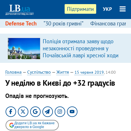
Підтримати
УКР
Defense Tech
“30 років гривні”
Фінансова грамо
:
Поліція отримала заяву щодо
незаконності проведення у
Почаївській лаврі хресної ходи
Головна
—
Суспільство
—
Життя
—
15 червня 2019
, 14:00
У неділю в Києві до +32 градусів
Опадів не прогнозують.
Додати LB.ua як бажане
джерело в Google