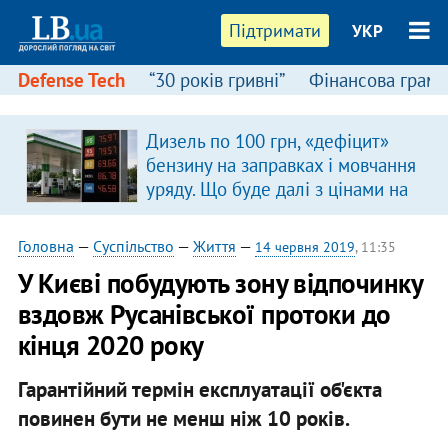
Підтримати
УКР
Defense Tech
“30 років гривні”
Фінансова грамо
Дизель по 100 грн, «дефіцит»
бензину на заправках і мовчання
уряду. Що буде далі з цінами на
пальне?
Головна
—
Суспільство
—
Життя
—
14 червня 2019
, 11:35
У Києві побудують зону відпочинку
вздовж Русанівської протоки до
кінця 2020 року
Гарантійний термін експлуатації об'єкта
повинен бути не менш ніж 10 років.