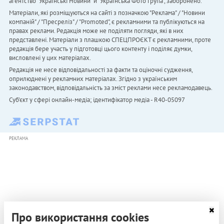
агентство "Українськi Новини" й "Українська Фото Група", заборонено.
Матеріали, які розміщуються на сайті з позначкою "Реклама" / "Новини
компаній" / "Пресреліз" / "Promoted", є рекламними та публікуються на
правах реклами. Редакція може не поділяти погляди, які в них
представлені. Матеріали з плашкою СПЕЦПРОЄКТ є рекламними, проте
редакція бере участь у підготовці цього контенту і поділяє думки,
висловлені у цих матеріалах.
Редакція не несе відповідальності за факти та оціночні судження,
оприлюднені у рекламних матеріалах. Згідно з українським
законодавством, відповідальність за зміст реклами несе рекламодавець.
Cуб'єкт у сфері онлайн-медіа; ідентифікатор медіа - R40-05097
РЕКЛАМА
Про використання cookies