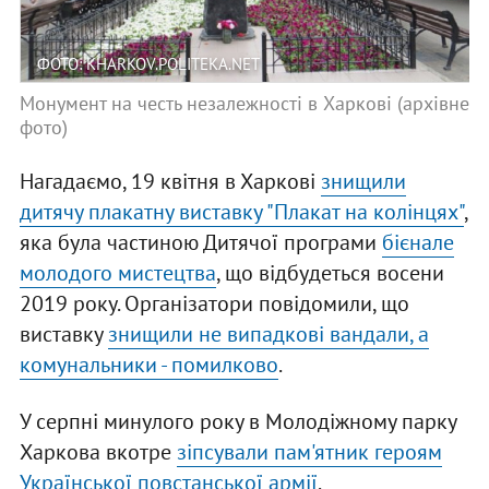
ФОТО: KHARKOV.POLITEKA.NET
Монумент на честь незалежності в Харкові (архівне
фото)
Нагадаємо, 19 квітня в Харкові
знищили
дитячу плакатну виставку "Плакат на колінцях"
,
яка була частиною Дитячої програми
бієнале
молодого мистецтва
, що відбудеться восени
2019 року. Організатори повідомили, що
виставку
знищили не випадкові вандали, а
комунальники - помилково
.
У серпні минулого року в Молодіжному парку
Харкова вкотре
зіпсували пам'ятник героям
Української повстанської армії
.