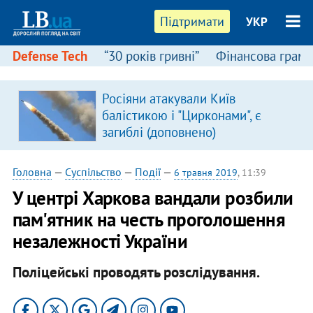
Підтримати
УКР
Defense Tech
“30 років гривні”
Фінансова грамо
Росіяни атакували Київ
балістикою і "Цирконами", є
загиблі (доповнено)
Головна
—
Суспільство
—
Події
—
6 травня 2019
, 11:39
У центрі Харкова вандали розбили
пам'ятник на честь проголошення
незалежності України
Поліцейські проводять розслідування.