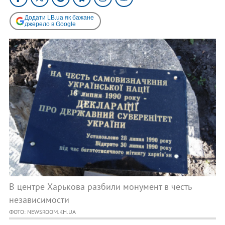
Додати LB.ua як бажане
джерело в Google
​В центре Харькова разбили монумент в честь
независимости
ФОТО: NEWSROOM.KH.UA