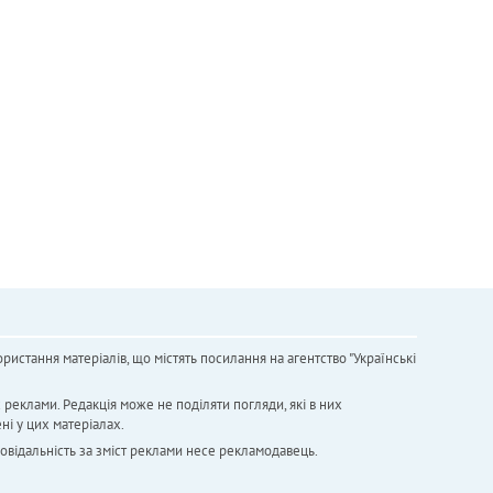
ристання матеріалів, що містять посилання на агентство "Українськi
х реклами. Редакція може не поділяти погляди, які в них
ні у цих матеріалах.
повідальність за зміст реклами несе рекламодавець.