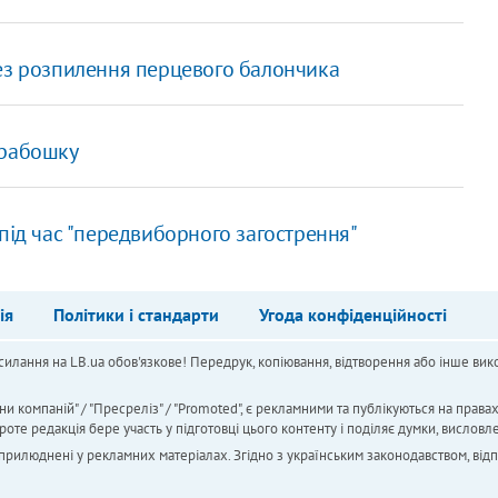
ез розпилення перцевого балончика
арабошку
під час "передвиборного загострення"
ія
Політики і стандарти
Угода конфіденційності
силання на LB.ua обов'язкове! Передрук, копіювання, відтворення або інше вико
ни компаній" / "Пресреліз" / "Promoted", є рекламними та публікуються на права
 редакція бере участь у підготовці цього контенту і поділяє думки, висловле
 оприлюднені у рекламних матеріалах. Згідно з українським законодавством, від