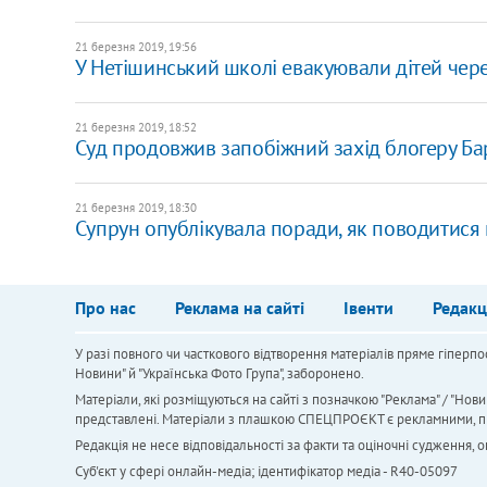
21 березня 2019, 19:56
У Нетішинський школі евакуювали дітей чер
21 березня 2019, 18:52
Суд продовжив запобіжний захід блогеру Б
21 березня 2019, 18:30
Супрун опублікувала поради, як поводитися 
Про нас
Реклама на сайті
Івенти
Редакц
У разі повного чи часткового відтворення матеріалів пряме гіперпо
Новини" й "Українська Фото Група", заборонено.
Матеріали, які розміщуються на сайті з позначкою "Реклама" / "Нови
представлені. Матеріали з плашкою СПЕЦПРОЄКТ є рекламними, проте
Редакція не несе відповідальності за факти та оціночні судження,
Cуб'єкт у сфері онлайн-медіа; ідентифікатор медіа - R40-05097