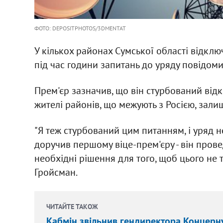
ФОТО: DEPOSITPHOTOS/3DMENTAT
У кількох районах Сумської області відклю
під час години запитань до уряду повідом
Прем'єр зазначив, що він стурбований від
жителі районів, що межують з Росією, зали
"Я теж стурбований цим питанням, і уряд н
доручив першому віце-прем'єру - він пров
необхідні рішення для того, щоб цього не тр
Гройсман.
ЧИТАЙТЕ ТАКОЖ
Кабмін звільнив гендиректора Концерну