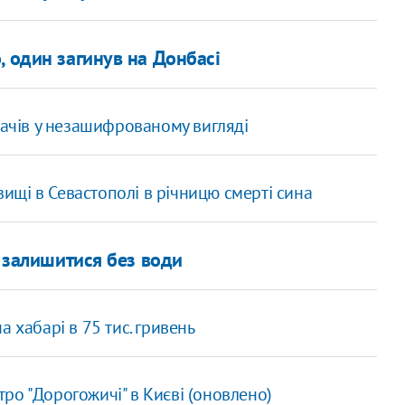
, один загинув на Донбасі
вачів у незашифрованому вигляді
щі в Севастополі в річницю смерті сина
ь залишитися без води
 хабарі в 75 тис. гривень
ро "Дорогожичі" в Києві (оновлено)