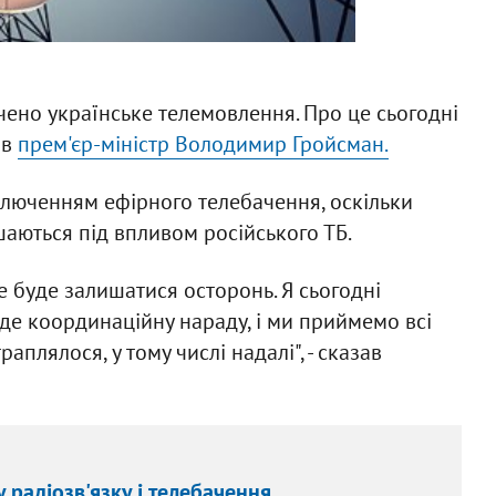
чено українське телемовлення. Про це сьогодні
ив
прем'єр-міністр Володимир Гройсман.
ключенням ефірного телебачення, оскільки
шаються під впливом російського ТБ.
е буде залишатися осторонь. Я сьогодні
еде координаційну нараду, і ми приймемо всі
аплялося, у тому числі надалі", - сказав
 радіозв'язку і телебачення