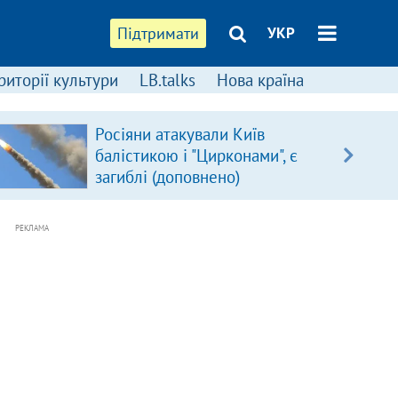
Підтримати
УКР
риторії культури
LB.talks
Нова країна
Росіяни атакували Київ
балістикою і "Цирконами", є
загиблі (доповнено)
РЕКЛАМА