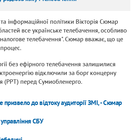
 та інформаційної політики Вікторія Сюмар
бластей все українське телебачення, особливо
 аналогове телебачення". Сюмар вважає, що це
 процес.
гії без ефірного телебачення залишилися
лектроенергію відключили за борг концерну
ня (РРТ) перед Сумиобленерго.
 призвело до відтоку аудиторії ЗМІ, - Сюмар
 управління СБУ
Лебедині