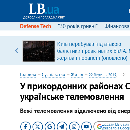
Defense Tech
“30 років гривні”
Фінансова
Київ перебував під атакою
балістики і реактивних БпЛА. 
вщині
жертва і поранені (оновлено)
і –
ах
Головна
—
Суспільство
—
Життя
—
22 березня 2019
, 11:21
У прикордонних районах С
українське телемовлення
Вежі телемовлення відключено від енер
Додати LB.ua як
джерело в Googl