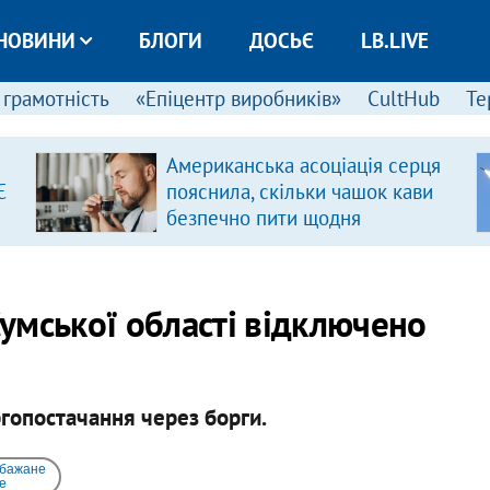
НОВИНИ
БЛОГИ
ДОСЬЄ
LB.LIVE
 грамотність
«Епіцентр виробників»
CultHub
Те
Американська асоціація серця
Є
пояснила, скільки чашок кави
безпечно пити щодня
умської області відключено
гопостачання через борги.
 бажане
e