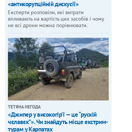
«антикорупційній дискусії»
Експерти розповіли, які витрати
впливають на вартість цих засобів і чому
не всі дрони можна порівнювати.
ТЕТЯНА НЕГОДА
«Джипер у високогір'ї — це “рускій
чєлавєк”». Чи знайдуть місце екстрим-
турам у Карпатах