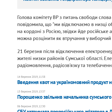
Голова комітету ВР з питань свободи слова
повідомила, що "ми відключаємо в низці о
на кордоні з Росією, звідки йде російське
можна розцінити як втручання у виборчий
21 березня після відключення електроенер
жителі низки районів Сумської області. Е
радіомовлення, радіозв'язку та телебачен
14 березня 2019, 11:58
Введення квот на україномовний продукт не
13 березня 2019, 13:37
Порошенко звільнив начальника сумського
06 березня 2019, 12:30
СБУ затримала проросійського агітатора в 