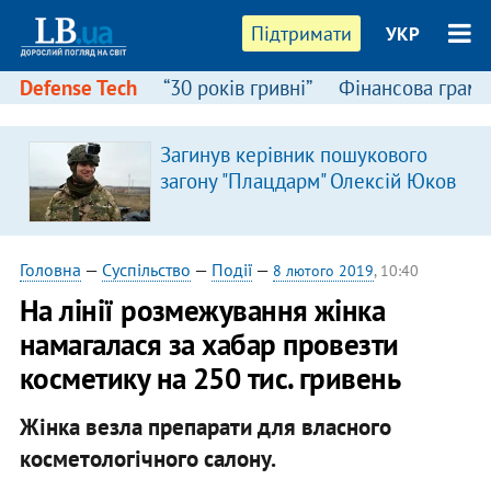
Підтримати
УКР
Defense Tech
“30 років гривні”
Фінансова грамо
Загинув керівник пошукового
загону "Плацдарм" Олексій Юков
Головна
—
Суспільство
—
Події
—
8 лютого 2019
, 10:40
На лінії розмежування жінка
намагалася за хабар провезти
косметику на 250 тис. гривень
Жінка везла препарати для власного
косметологічного салону.