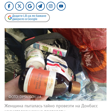
Додати LB.ua як бажане
джерело в Google
ФОТО: DPSU.GOV.UA
Женщина пыталась тайно провезти на Донбасс