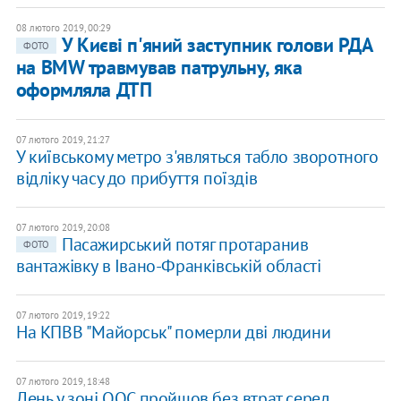
08 лютого 2019, 00:29
У Києві п'яний заступник голови РДА
ФОТО
на BMW травмував патрульну, яка
оформляла ДТП
07 лютого 2019, 21:27
У київському метро з'являться табло зворотного
відліку часу до прибуття поїздів
07 лютого 2019, 20:08
Пасажирський потяг протаранив
ФОТО
вантажівку в Івано-Франківській області
07 лютого 2019, 19:22
На КПВВ "Майорськ" померли дві людини
07 лютого 2019, 18:48
День у зоні ООС пройшов без втрат серед