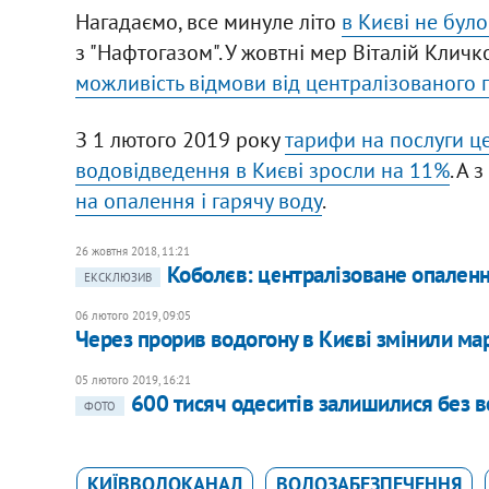
Нагадаємо, все минуле літо
в Києві не було
з "Нафтогазом". У жовтні мер Віталій Кличк
можливість відмови від централізованого
З 1 лютого 2019 року
тарифи на послуги ц
водовідведення в Києві зросли на 11%
. А 
на опалення і гарячу воду
.
26 жовтня 2018, 11:21
Коболєв: централізоване опаленн
ЕКСКЛЮЗИВ
06 лютого 2019, 09:05
Через прорив водогону в Києві змінили ма
05 лютого 2019, 16:21
600 тисяч одеситів залишилися без в
ФОТО
КИЇВВОДОКАНАЛ
ВОДОЗАБЕЗПЕЧЕННЯ