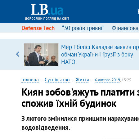
Defense Tech
“30 років гривні”
Фінансова
Мер Тбілісі Каладзе заявив п
обман України і Грузії з боку
вщині
НАТО
і –
ах
Головна
—
Суспільство
—
Життя
—
6 лютого 2019
, 15:25
Киян зобов'яжуть платити з
спожив їхній будинок
З лютого змінилися принципи нарахуванн
водовідведення.