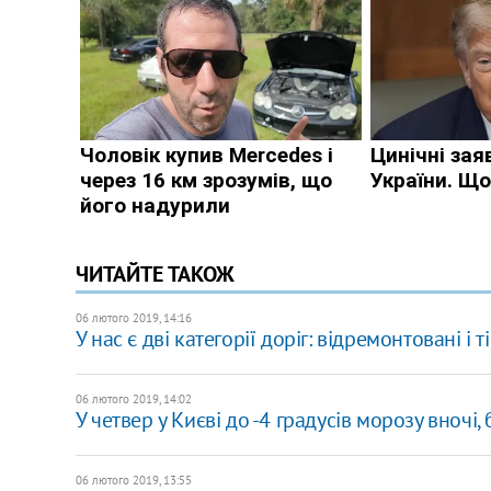
ЧИТАЙТЕ ТАКОЖ
06 лютого 2019, 14:16
У нас є дві категорії доріг: відремонтовані і 
06 лютого 2019, 14:02
У четвер у Києві до -4 градусів морозу вночі,
06 лютого 2019, 13:55