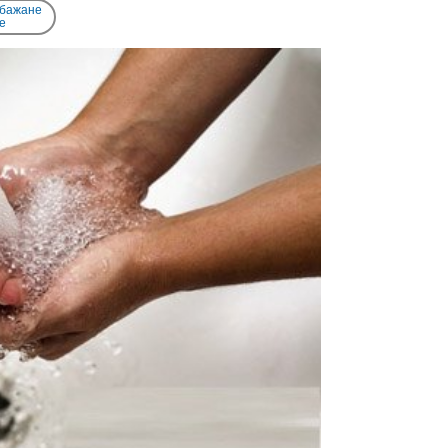
 бажане
e