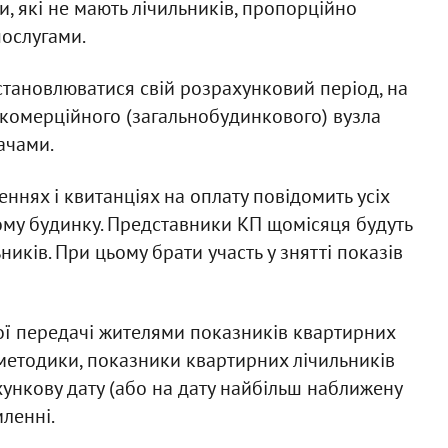
, які не мають лічильників, пропорційно
послугами.
становлюватися свій розрахунковий період, на
 комерційного (загальнобудинкового) вузла
ачами.
ннях і квитанціях на оплату повідомить усіх
ому будинку. Представники КП щомісяця будуть
иків. При цьому брати участь у знятті показів
ї передачі жителями показників квартирних
 методики, показники квартирних лічильників
ункову дату (або на дату найбільш наближену
мленні.