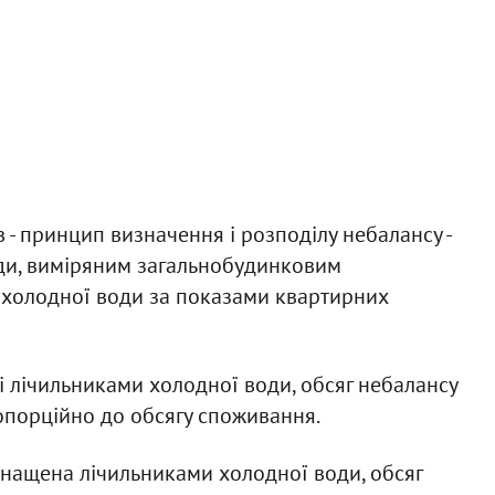
 - принцип визначення і розподілу небалансу -
оди, виміряним загальнобудинковим
 холодної води за показами квартирних
і лічильниками холодної води, обсяг небалансу
опорційно до обсягу споживання.
оснащена лічильниками холодної води, обсяг