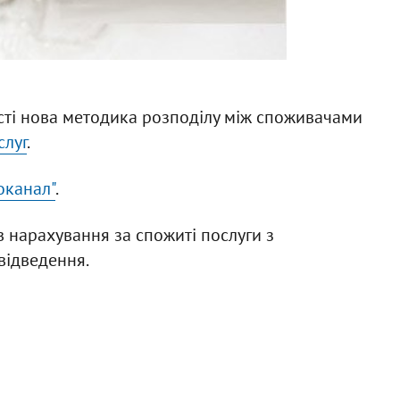
ості нова методика розподілу між споживачами
слуг
.
оканал"
.
 нарахування за спожиті послуги з
відведення.