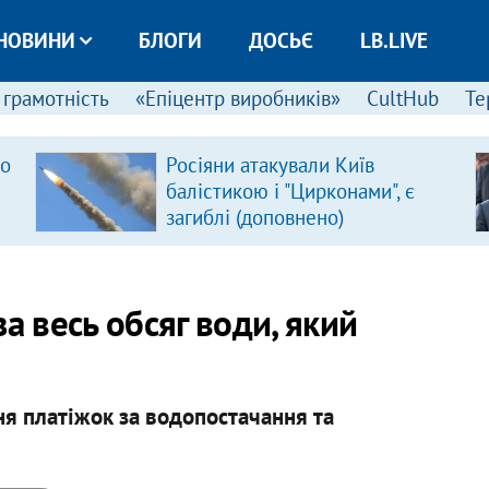
НОВИНИ
БЛОГИ
ДОСЬЄ
LB.LIVE
 грамотність
«Епіцентр виробників»
CultHub
Те
ро
Росіяни атакували Київ
балістикою і "Цирконами", є
загиблі (доповнено)
а весь обсяг води, який
я платіжок за водопостачання та