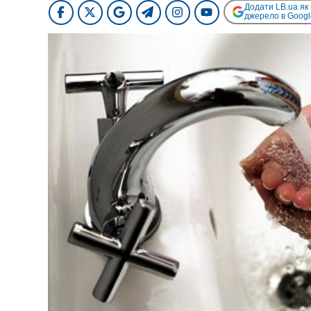
Додати LB.ua як
джерело в Googl