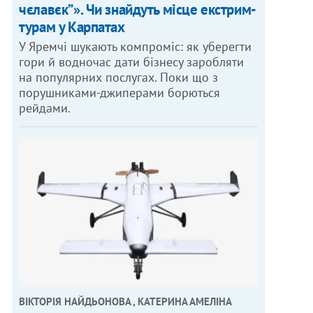
чєлавєк”». Чи знайдуть місце екстрим-
турам у Карпатах
У Яремчі шукають компроміс: як уберегти
гори й водночас дати бізнесу заробляти
на популярних послугах. Поки що з
порушниками-джиперами борються
рейдами.
ВІКТОРІЯ НАЙДЬОНОВА , КАТЕРИНА АМЕЛІНА