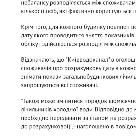
небалансу розподіляється між споживачами
кількості осіб, які фактично користуються 
Крім того, для кожного будинку повинен в
дату якого проводиться зняття показників
обліку і здійснюється розподіл між спожив
Відзначають, що "Київводоканал" в оголоше
споживачів про розрахункову дату в кожн
знімати покази загальнобудинкових лічильн
запрошуються всі споживачі.
"Також може змінитися порядок щомісячно
лічильників холодної води. Відповідно до
необхідно передавати за станом на розрах
до розрахункової)", - наголошено в повідо