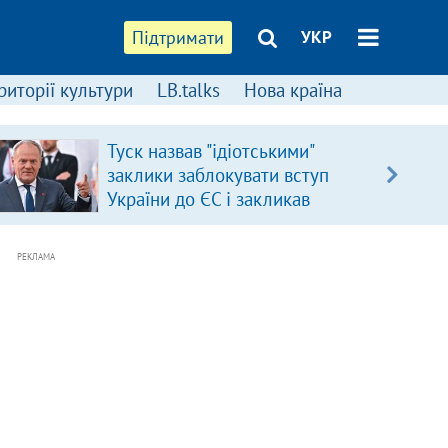
Підтримати
УКР
риторії культури
LB.talks
Нова країна
Туск назвав "ідіотськими"
заклики заблокувати вступ
України до ЄС і закликав
припинити антиукраїнську
риторику
РЕКЛАМА