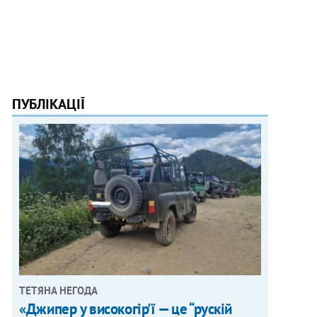
ПУБЛІКАЦІЇ
ТЕТЯНА НЕГОДА
«Джипер у високогір'ї — це “рускій