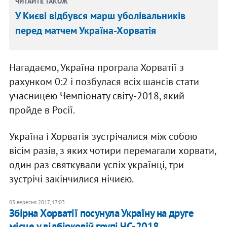
ЧИТАЙТЕ ТАКОЖ
У Києві відбувся марш уболівальників
перед матчем Україна-Хорватія
Нагадаємо, Україна програла Хорватії з
рахунком 0:2 і позбулася всіх шансів стати
учасницею Чемпіонату світу-2018, який
пройде в Росії.
Україна і Хорватія зустрічалися між собою
вісім разів, з яких чотири перемагали хорвати,
один раз святкували успіх українці, три
зустрічі закінчилися нічиєю.
03 вересня 2017, 17:03
Збірна Хорватії посунула Україну на друге
місце у відбірковій групі ЧС-2018