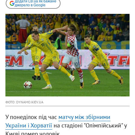
Додати LB.ua як бажане
джерело в Google
ФОТО: DYNAMO.KIEV.UA
У понеділок під час
м
атчу між збірними
України і Хорватії
на стадіоні "Олімпійський" у
Києві помер чоловік.