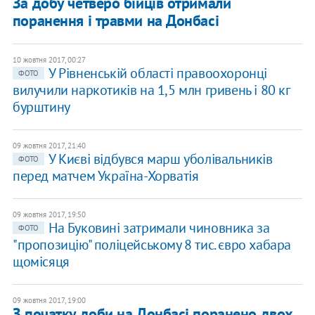
За добу четверо бійців отримали
поранення і травми на Донбасі
10 жовтня 2017, 00:27
У Рівненській області правоохоронці
ФОТО
вилучили наркотиків на 1,5 млн гривень і 80 кг
бурштину
09 жовтня 2017, 21:40
У Києві відбувся марш уболівальників
ФОТО
перед матчем Україна-Хорватія
09 жовтня 2017, 19:50
​На Буковині затримали чиновника за
ФОТО
"пропозицію" поліцейському 8 тис. євро хабара
щомісяця
09 жовтня 2017, 19:00
З початку доби на Донбасі поранено двох