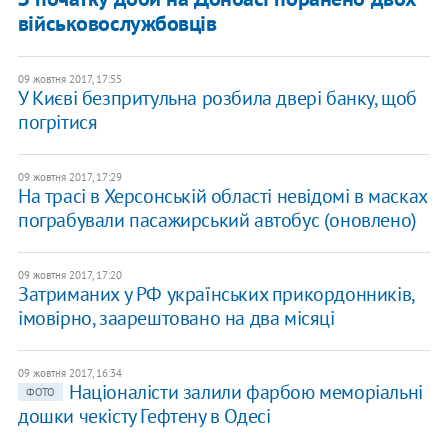
військовослужбовців
09 жовтня 2017, 17:55
У Києві безпритульна розбила двері банку, щоб
погрітися
09 жовтня 2017, 17:29
На трасі в Херсонській області невідомі в масках
пограбували пасажирський автобус (оновлено)
09 жовтня 2017, 17:20
Затриманих у РФ українських прикордонників,
імовірно, заарештовано на два місяці
09 жовтня 2017, 16:34
Націоналісти залили фарбою меморіальні
ФОТО
дошки чекісту Гефтену в Одесі