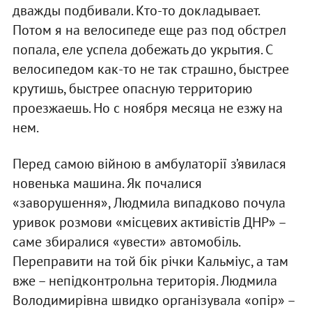
дважды подбивали. Кто-то докладывает.
Потом я на велосипеде еще раз под обстрел
попала, еле успела добежать до укрытия. С
велосипедом как-то не так страшно, быстрее
крутишь, быстрее опасную территорию
проезжаешь. Но с ноября месяца не езжу на
нем.
Перед самою війною в амбулаторії з’явилася
новенька машина. Як почалися
«заворушення», Людмила випадково почула
уривок розмови «місцевих активістів ДНР» –
саме збиралися «увести» автомобіль.
Переправити на той бік річки Кальміус, а там
вже – непідконтрольна територія. Людмила
Володимирівна швидко організувала «опір» –