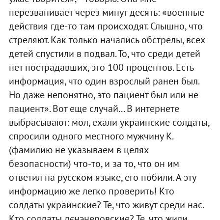
перезванивает через минут десять: «военные
действия где-то там происходят. Слышно, что
стреляют. Как только начались обстрелы, всех
детей спустили в подвал. То, что среди детей
нет пострадавших, это 100 процентов. Есть
информация, что один взрослый ранен был.
Но даже непонятно, это пациент был или не
пациент». Вот еще случай... В интернете
выбрасывают: мол, ехали украинские солдаты,
спросили одного местного мужчину К.
(фамилию не указываем в целях
безопасности) что-то, и за то, что он им
ответил на русском языке, его побили. А эту
информацию же легко проверить! Кто
солдаты украинские? Те, что живут среди нас.
Кто солдаты дєнэнеровские? Те, что жили