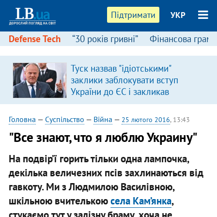
Підтримати
УКР
Defense Tech
“30 років гривні”
Фінансова грамо
Туск назвав "ідіотськими"
заклики заблокувати вступ
України до ЄС і закликав
припинити антиукраїнську
риторику
Головна
—
Суспільство
—
Війна
—
25 лютого 2016
, 13:43
"Все знают, что я люблю Украину"
На подвір’ї горить тільки одна лампочка,
декілька величезних псів захлинаються від
гавкоту. Ми з Людмилою Василівною,
шкільною вчителькою
села Кам’янка
,
стукаємо тут у залізну браму, хоча не