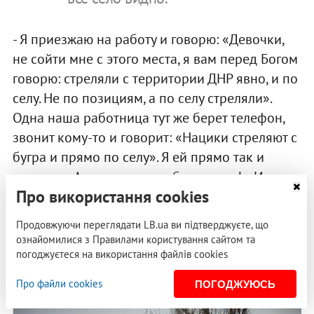
- Я приезжаю на работу и говорю: «Девочки,
не сойти мне с этого места, я вам перед Богом
говорю: стреляли с территории ДНР явно, и по
селу. Не по позициям, а по селу стреляли».
Одна наша работница тут же берет телефон,
звонит кому-то и говорит: «Нацики стреляют с
бугра и прямо по селу». Я ей прямо так и
сказала: «Ах ты ж лживая, бесстыжая!». И все,
Про використання cookies
после этого она исчезла. Муж ее, все они
сейчас в бегах. От меня же все скрывали, кто
Продовжуючи переглядати LB.ua ви підтверджуєте, що
воюет на стороне ДНР. Знают, что я люблю
ознайомилися з Правилами користування сайтом та
Украину.
погоджуєтеся на використання файлів cookies
Про файли cookies
ПОГОДЖУЮСЬ