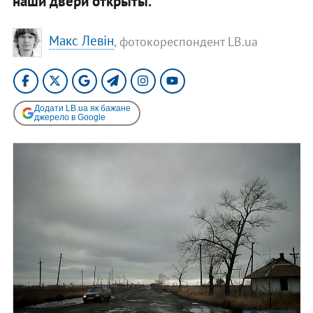
наши двери открыты.
​Макс Левін
, фотокореспондент LB.ua
Додати LB.ua як бажане
джерело в Google