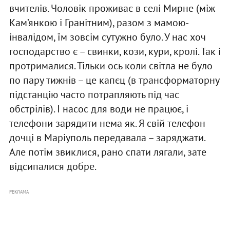
вчителів. Чоловік проживає в селі Мирне (між
Кам’янкою і Гранітним), разом з мамою-
інвалідом, їм зовсім сутужно було. У нас хоч
господарство є – свинки, кози, кури, кролі. Так і
протрималися. Тільки ось коли світла не було
по пару тижнів – це капєц (в трансформаторну
підстанцію часто потрапляють під час
обстрілів). І насос для води не працює, і
телефони зарядити нема як. Я свій телефон
дочці в Маріуполь передавала – заряджати.
Але потім звиклися, рано спати лягали, зате
відсипалися добре.
РЕКЛАМА