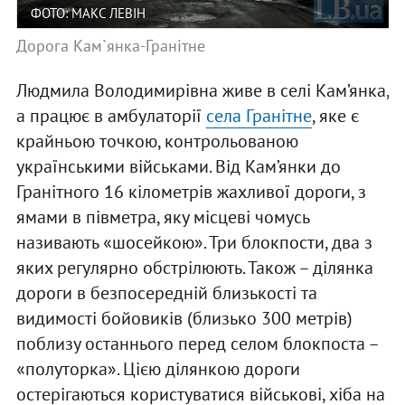
ФОТО: МАКС ЛЕВІН
Дорога Кам`янка-Гранітне
Людмила Володимирівна живе в селі Кам’янка,
а працює в амбулаторії
села Гранітне
, яке є
крайньою точкою, контрольованою
українськими військами. Від Кам’янки до
Гранітного 16 кілометрів жахливої дороги, з
ямами в півметра, яку місцеві чомусь
називають «шосейкою». Три блокпости, два з
яких регулярно обстрілюють. Також – ділянка
дороги в безпосередній близькості та
видимості бойовиків (близько 300 метрів)
поблизу останнього перед селом блокпоста –
«полуторка». Цією ділянкою дороги
остерігаються користуватися військові, хіба на