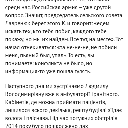
среди нас. Российская армия – уже другой
вопрос. Значит, председатель сельского совета
Лавренюк берет этого К. и говорит: «едем
искать тех, кто тебя побил, каждого тебе
покажу, но мы их найдем. Все тут, на месте». Тот
начал отнекиваться: «та не-не-не, не побили
меня, пьяный был, упал». То есть, вы
понимаете: конфликта не было, но
информация-то уже пошла гулять.
Наступного дня ми зустрічаємо Людмилу
Володимирівну вже в амбулаторії Гранітного.
Кабінетів, де можна приймати пацієнтів,
лишилося всього декілька, решту будівлі з’їдає
волога і пліснява. Під час потужних обстрілів
2014 року було пошкоджено дах