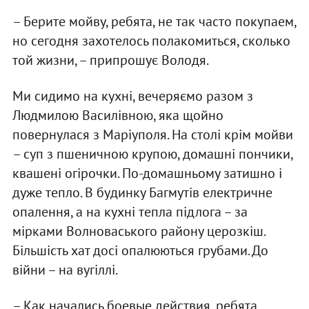
– Берите мойву, ребята, не так часто покупаем,
но сегодня захотелось полакомиться, сколько
той жизни, – припрошує Володя.
Ми сидимо на кухні, вечеряємо разом з
Людмилою Василівною, яка щойно
повернулася з Маріуполя. На столі крім мойви
– суп з пшеничною крупою, домашні пончики,
квашені огірочки. По-домашньому затишно і
дуже тепло. В будинку Багмутів електричне
опалення, а на кухні тепла підлога – за
мірками Волноваського району церозкіш.
Більшість хат досі опалюються грубами. До
війни – на вугіллі.
– Как начались боевые действия, ребята