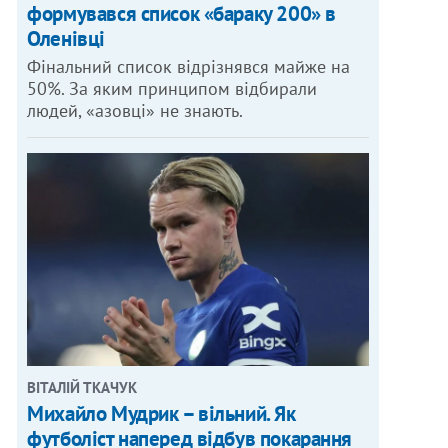
формувався список «бараку 200» в
Оленівці
Фінальний список відрізнявся майже на
50%. За яким принципом відбирали
людей, «азовці» не знають.
ВІТАЛІЙ ТКАЧУК
Михайло Мудрик – вільний. Як
футболіст наперед відбув покарання