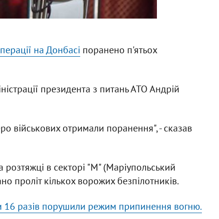
перації на Донбасі
поранено п'ятьох
ністрації президента з питань АТО Андрій
теро військових отримали поранення", - сказав
а розтяжці в секторі "М" (Маріупольський
но проліт кількох ворожих безпілотників.
и 16 разів порушили режим припинення вогню.