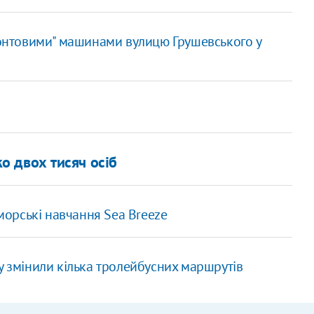
онтовими" машинами вулицю Грушевського у
о двох тисяч осіб
-морські навчання Sea Breeze
гу змінили кілька тролейбусних маршрутів