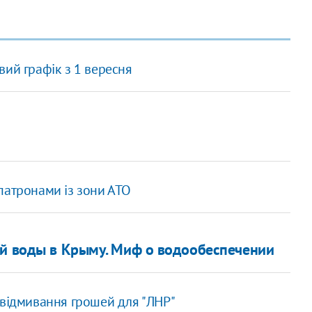
ий графік з 1 вересня
патронами із зони АТО
ой воды в Крыму. Миф о водообеспечении
 відмивання грошей для "ЛНР"