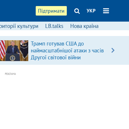
Підтримати
УКР
риторії культури
LB.talks
Нова країна
Трамп готував США до
наймасштабнішої атаки з часів
Другої світової війни
РЕКЛАМА