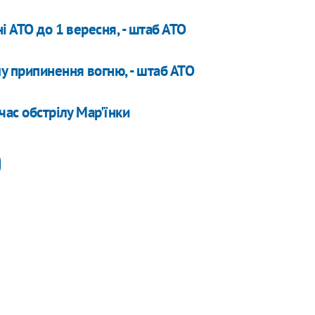
і АТО до 1 вересня, - штаб АТО
 припинення вогню, - штаб АТО
час обстрілу Мар'їнки