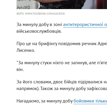
ФОТО: WWW.FACEBOOK.COM/UACRISIS
За минулу добу в зоні
антитерористичної о
військовослужбовців.
Про це на брифінгу повідомив речник Адмі
Лисенко.
"За минулу стуки ніхто не загинув, але п'я
він.
За його словами, двоє бійців підірвалися н
напрямок). Також за минулу добу зафіксова
Нагадаємо, за минулу добу
бойовики тільк