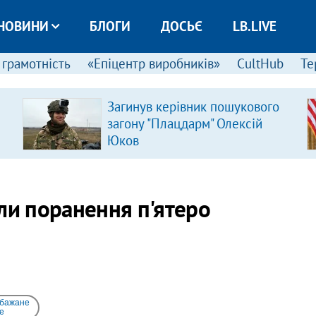
НОВИНИ
БЛОГИ
ДОСЬЄ
LB.LIVE
 грамотність
«Епіцентр виробників»
CultHub
Те
Загинув керівник пошукового
загону "Плацдарм" Олексій
Юков
ли поранення п'ятеро
 бажане
e