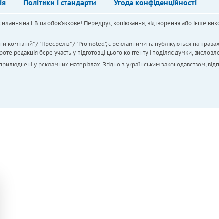
ія
Політики і стандарти
Угода конфіденційності
силання на LB.ua обов'язкове! Передрук, копіювання, відтворення або інше вико
ни компаній" / "Пресреліз" / "Promoted", є рекламними та публікуються на права
 редакція бере участь у підготовці цього контенту і поділяє думки, висловле
 оприлюднені у рекламних матеріалах. Згідно з українським законодавством, від