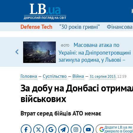
Defense Tech
“30 років гривні”
Фінансова
Масована атака по
ФОТО
, є
Україні: на Дніпропетровщині
загинула родина, у Львові –
удар по багатоповерхівках
(доповнюється)
Головна
—
Суспільство
—
Війна
—
31 серпня 2015
, 12:59
За добу на Донбасі отрима
військових
Втрат серед бійців АТО немає
Додати LB.ua як
джерело в Googl