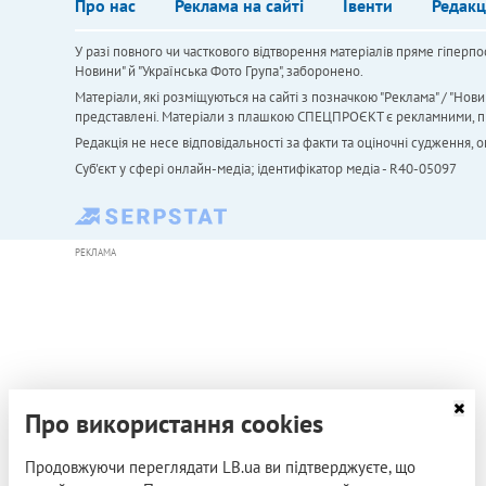
Про нас
Реклама на сайті
Івенти
Редакц
У разі повного чи часткового відтворення матеріалів пряме гіперпо
Новини" й "Українська Фото Група", заборонено.
Матеріали, які розміщуються на сайті з позначкою "Реклама" / "Нови
представлені. Матеріали з плашкою СПЕЦПРОЄКТ є рекламними, проте
Редакція не несе відповідальності за факти та оціночні судження,
Cуб'єкт у сфері онлайн-медіа; ідентифікатор медіа - R40-05097
РЕКЛАМА
Про використання cookies
Продовжуючи переглядати LB.ua ви підтверджуєте, що