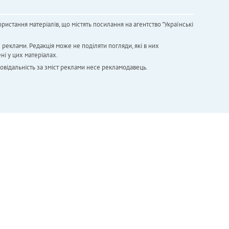
ристання матеріалів, що містять посилання на агентство "Українськi
х реклами. Редакція може не поділяти погляди, які в них
ні у цих матеріалах.
повідальність за зміст реклами несе рекламодавець.