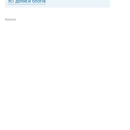
Усі дописи блогів
РЕКЛАМА