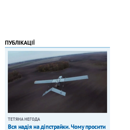
ПУБЛІКАЦІЇ
ТЕТЯНА НЕГОДА
Вся надія на діпстрайки. Чому просити