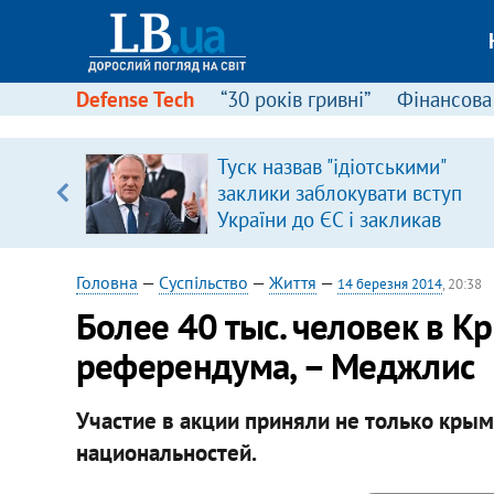
Defense Tech
“30 років гривні”
Фінансова
щодо
Туск назвав "ідіотськими"
 у
заклики заблокувати вступ
ої ходи
України до ЄС і закликав
припинити антиукраїнську
риторику
Головна
—
Суспільство
—
Життя
—
14 березня 2014
, 20:38
Более 40 тыс. человек в К
референдума, – Меджлис
Участие в акции приняли не только крым
национальностей.