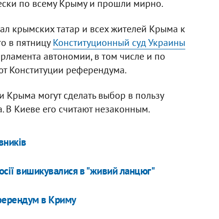
ески по всему Крыму и прошли мирно.
л крымских татар и всех жителей Крыма к
то в пятницу
Конституционный суд Украины
арламента автономии, в том числе и по
ют Конституции референдума.
 Крыма могут сделать выбор в пользу
. В Киеве его считают незаконным.
вників
осії вишикувалися в "живий ланцюг"
ферендум в Криму