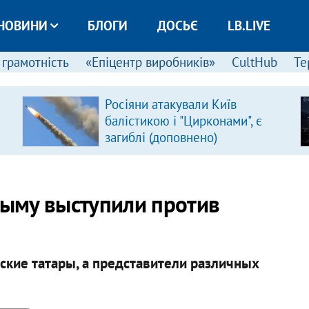
НОВИНИ
БЛОГИ
ДОСЬЄ
LB.LIVE
 грамотність
«Епіцентр виробників»
CultHub
Те
Росіяни атакували Київ
балістикою і "Цирконами", є
загиблі (доповнено)
рыму выступили против
ские татары, а представители различных