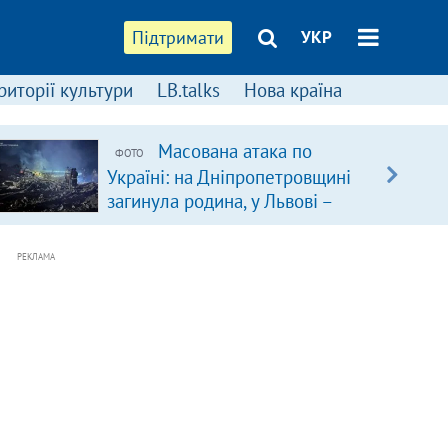
Підтримати
УКР
риторії культури
LB.talks
Нова країна
Масована атака по
ФОТО
Україні: на Дніпропетровщині
загинула родина, у Львові –
удар по багатоповерхівках
(доповнюється)
РЕКЛАМА