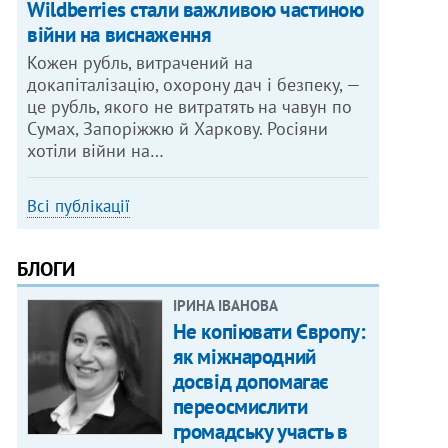
Wildberries стали важливою частиною
війни на виснаження
Кожен рубль, витрачений на
докапіталізацію, охорону дач і безпеку, —
це рубль, якого не витратять на чавун по
Сумах, Запоріжжю й Харкову. Росіяни
хотіли війни на…
Всі публікації
БЛОГИ
ІРИНА ІВАНОВА
Не копіювати Європу:
як міжнародний
досвід допомагає
переосмислити
громадську участь в