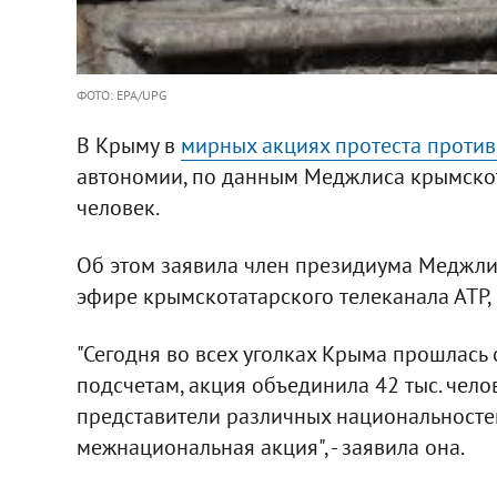
ФОТО: EPA/UPG
В Крыму в
мирных акциях протеста проти
автономии, по данным Меджлиса крымскот
человек.
Об этом заявила член президиума Меджли
эфире крымскотатарского телеканала АТР,
"Сегодня во всех уголках Крыма прошлась
подсчетам, акция объединила 42 тыс. челов
представители различных национальностей
межнациональная акция", - заявила она.