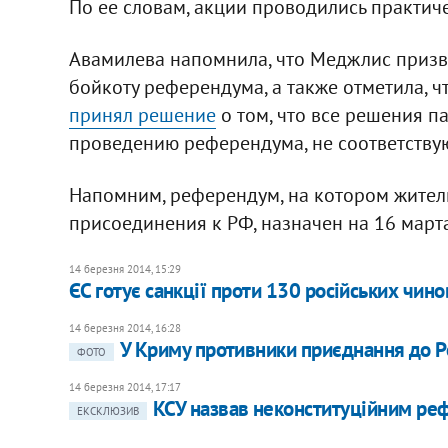
По ее словам, акции проводились практич
Авамилева напомнила, что Меджлис призва
бойкоту референдума, а также отметила, ч
принял решение
о том, что все решения п
проведению референдума, не соответству
Напомним, референдум, на котором жители
присоединения к РФ, назначен на 16 марта
14 березня 2014, 15:29
ЄС готує санкції проти 130 російських чино
14 березня 2014, 16:28
У Криму противники приєднання до Р
ФОТО
14 березня 2014, 17:17
КСУ назвав неконституційним ре
ЕКСКЛЮЗИВ