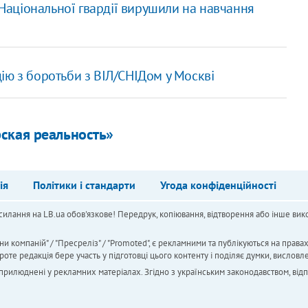
 Національної гвардії вирушили на навчання
ю з боротьби з ВІЛ/СНІДом у Москві
ская реальность»
ія
Політики і стандарти
Угода конфіденційності
силання на LB.ua обов'язкове! Передрук, копіювання, відтворення або інше вико
ни компаній" / "Пресреліз" / "Promoted", є рекламними та публікуються на права
 редакція бере участь у підготовці цього контенту і поділяє думки, висловле
 оприлюднені у рекламних матеріалах. Згідно з українським законодавством, від