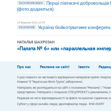
Перші півтисячі добровольців
ЕКСКЛЮЗИВ, ВІДЕО
(фото додаються)
14 березня 2014, 15:59
Україна бойкотуватиме конференці
ЕКСКЛЮЗИВ
НАТАЛЬЯ ШАХРОЗАН
«Палата № 6» или «параллельная импер
Про нас
Реклама на сайті
Івенти
Редакц
У разі повного чи часткового відтворення матеріалів пряме гіперпо
Новини" й "Українська Фото Група", заборонено.
Матеріали, які розміщуються на сайті з позначкою "Реклама" / "Нови
представлені. Матеріали з плашкою СПЕЦПРОЄКТ є рекламними, проте
Редакція не несе відповідальності за факти та оціночні судження,
Cуб'єкт у сфері онлайн-медіа; ідентифікатор медіа - R40-05097