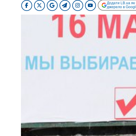
Додати LB.ua як
джерело в Googl