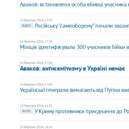
Аваков: встановлена ​​особа вбивці учасника 
14 березня 2014, 17:37
Російську "самооборону" почали звози
ВІДЕО
14 березня 2014, 17:26
Міліція ідентифікувала 300 учасників бійки 
14 березня 2014, 17:08
Аваков: антисемітизму в Україні немає
14 березня 2014, 17:04
Українські генерали вимагають від Путіна вив
14 березня 2014, 16:28
У Криму противники приєднання до Ро
ФОТО
14 березня 2014, 16:14