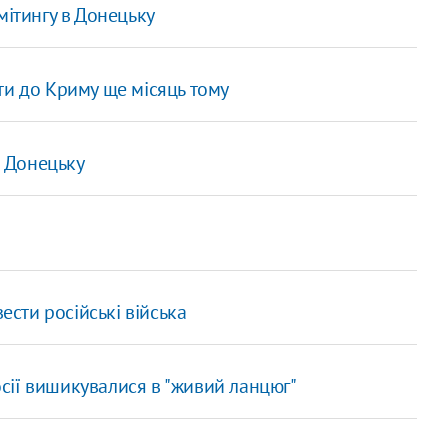
мітингу в Донецьку
ти до Криму ще місяць тому
в Донецьку
ести російські війська
сії вишикувалися в "живий ланцюг"