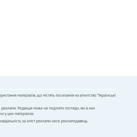
ристання матеріалів, що містять посилання на агентство "Українськi
х реклами. Редакція може не поділяти погляди, які в них
ні у цих матеріалах.
повідальність за зміст реклами несе рекламодавець.