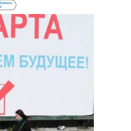
 бажане
e