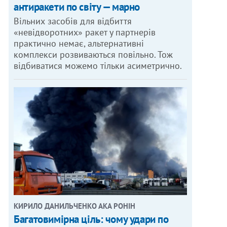
антиракети по світу — марно
Вільних засобів для відбиття
«невідворотних» ракет у партнерів
практично немає, альтернативні
комплекси розвиваються повільно. Тож
відбиватися можемо тільки асиметрично.
КИРИЛО ДАНИЛЬЧЕНКО АКА РОНІН
Багатовимірна ціль: чому удари по