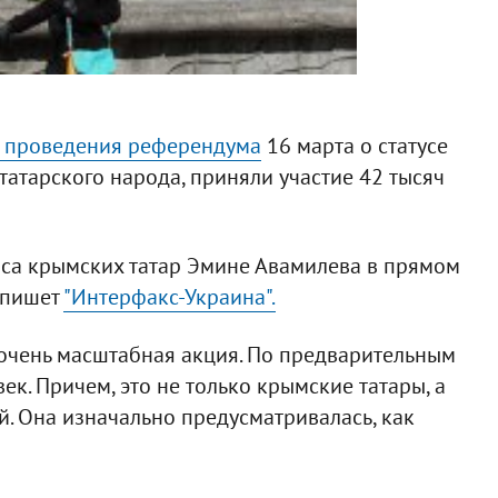
в проведения референдума
16 марта о статусе
атарского народа, приняли участие 42 тысяч
са крымских татар Эмине Авамилева в прямом
 пишет
"Интерфакс-Украина".
 очень масштабная акция. По предварительным
ек. Причем, это не только крымские татары, а
. Она изначально предусматривалась, как