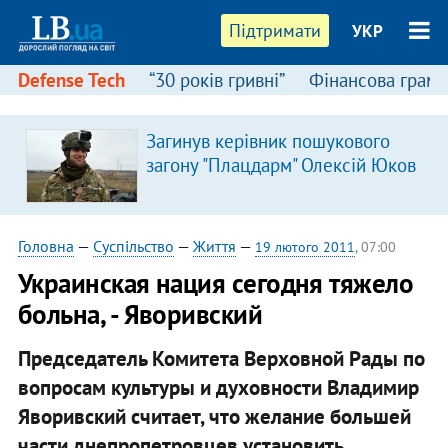
Підтримати
УКР
Defense Tech
“30 років гривні”
Фінансова грамо
Загинув керівник пошукового
загону "Плацдарм" Олексій Юков
Головна
—
Суспільство
—
Життя
—
19 лютого 2011
, 07:00
Украинская нация сегодня тяжело
больна, - Яворивский
Председатель Комитета Верховной Рады по
вопросам культуры и духовности Владимир
Яворивский считает, что желание большей
части днепропетровцев установить