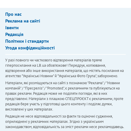
Про нас
Реклама на сайті
Івенти
Редакція
Політики і стандарти
Угода конфіденційності
У разі повного чи часткового відтворення матеріалів пряме
гіперпосилання на LB.ua обов'язкове! Передрук, копіювання,
відтворення або інше використання матеріалів, що містять посилання на
агентство "Українськi Новини" й "Українська Фото Група", заборонено.
Матеріали, які розміщуються на сайті з позначкою "Реклама" / "Новини
компаній" / "Пресреліз" / "Promoted", є рекламними та публікуються на
правах реклами. Редакція може не поділяти погляди, які в них
представлені. Матеріали з плашкою СПЕЦПРОЄКТ є рекламними, проте
редакція бере участь у підготовці цього контенту і поділяє думки,
висловлені у цих матеріалах.
Редакція не несе відповідальності за факти та оціночні судження,
оприлюднені у рекламних матеріалах. Згідно з українським
законодавством, відповідальність за зміст реклами несе рекламодавець.