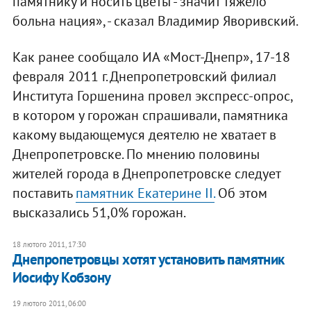
памятнику и носить цветы - значит тяжело
больна нация», - сказал Владимир Яворивский.
Как ранее сообщало ИА «Мост-Днепр», 17-18
февраля 2011 г. Днепропетровский филиал
Института Горшенина провел экспресс-опрос,
в котором у горожан спрашивали, памятника
какому выдающемуся деятелю не хватает в
Днепропетровске. По мнению половины
жителей города в Днепропетровске следует
поставить
памятник Екатерине II.
Об этом
высказались 51,0% горожан.
18 лютого 2011, 17:30
Днепропетровцы хотят установить памятник
Иосифу Кобзону
19 лютого 2011, 06:00