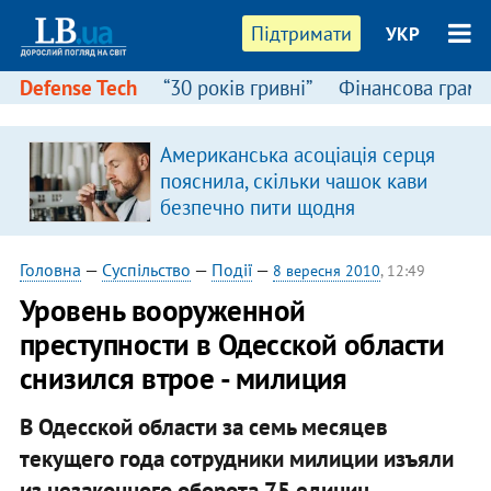
Підтримати
УКР
Defense Tech
“30 років гривні”
Фінансова грамо
Американська асоціація серця
пояснила, скільки чашок кави
безпечно пити щодня
Головна
—
Суспільство
—
Події
—
8 вересня 2010
, 12:49
Уровень вооруженной
преступности в Одесской области
снизился втрое - милиция
В Одесской области за семь месяцев
текущего года сотрудники милиции изъяли
из незаконного оборота 75 единиц