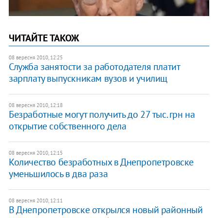
ЧИТАЙТЕ ТАКОЖ
08 вересня 2010, 12:25
Служба занятости за работодателя платит
зарплату выпускникам вузов и училищ
08 вересня 2010, 12:18
Безработные могут получить до 27 тыс. грн на
открытие собственного дела
08 вересня 2010, 12:15
Количество безработных в Днепропетровске
уменьшилось в два раза
08 вересня 2010, 12:11
В Днепропетровске открылся новый районный