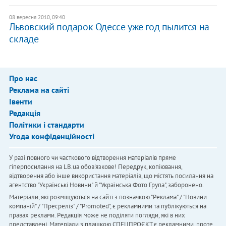
08 вересня 2010, 09:40
Львовский подарок Одессe уже год пылится на
складе
Про нас
Реклама на сайті
Івенти
Редакція
Політики і стандарти
Угода конфіденційності
У разі повного чи часткового відтворення матеріалів пряме
гіперпосилання на LB.ua обов'язкове! Передрук, копіювання,
відтворення або інше використання матеріалів, що містять посилання на
агентство "Українськi Новини" й "Українська Фото Група", заборонено.
Матеріали, які розміщуються на сайті з позначкою "Реклама" / "Новини
компаній" / "Пресреліз" / "Promoted", є рекламними та публікуються на
правах реклами. Редакція може не поділяти погляди, які в них
представлені. Матеріали з плашкою СПЕЦПРОЄКТ є рекламними, проте