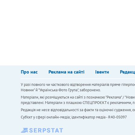
Про нас
Реклама на сайті
Івенти
Редакц
У разі повного чи часткового відтворення матеріалів пряме гіперпо
Новини" й "Українська Фото Група", заборонено.
Матеріали, які розміщуються на сайті з позначкою "Реклама" / "Нови
представлені. Матеріали з плашкою СПЕЦПРОЄКТ є рекламними, проте
Редакція не несе відповідальності за факти та оціночні судження,
Cуб'єкт у сфері онлайн-медіа; ідентифікатор медіа - R40-05097