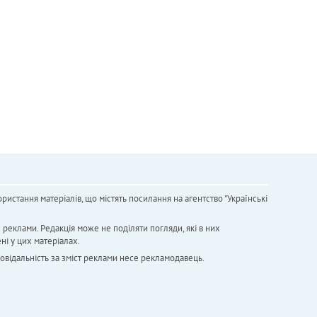
ристання матеріалів, що містять посилання на агентство "Українськi
х реклами. Редакція може не поділяти погляди, які в них
ні у цих матеріалах.
повідальність за зміст реклами несе рекламодавець.