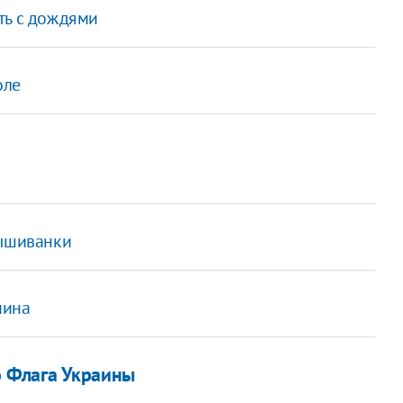
ть с дождями
оле
вышиванки
чина
го Флага Украины