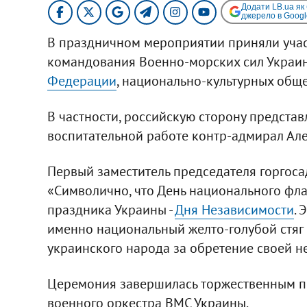
Додати LB.ua як
джерело в Googl
В праздничном мероприятии приняли участ
командования Военно-морских сил Украи
Федерации
, национально-культурных обще
В частности, российскую сторону предста
воспитательной работе контр-адмирал Ал
Первый заместитель председателя горгоса
«Символично, что День национального фла
праздника Украины -
Дня Независимости
. 
именно национальный желто-голубой стяг
украинского народа за обретение своей н
Церемония завершилась торжественным п
военного оркестра ВМС Украины.​