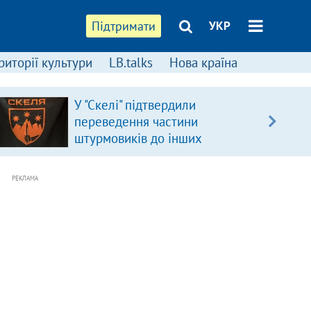
Підтримати
УКР
риторії культури
LB.talks
Нова країна
У "Скелі" підтвердили
переведення частини
штурмовиків до інших
підрозділів
РЕКЛАМА