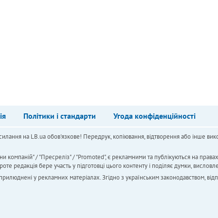
ія
Політики і стандарти
Угода конфіденційності
силання на LB.ua обов'язкове! Передрук, копіювання, відтворення або інше вико
ни компаній" / "Пресреліз" / "Promoted", є рекламними та публікуються на права
 редакція бере участь у підготовці цього контенту і поділяє думки, висловле
 оприлюднені у рекламних матеріалах. Згідно з українським законодавством, від