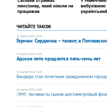
ЧИТАЙТЕ ТАКОЖ
23 серпня 2010, 16:28
Герман: Сердючка – талант, а Поплавски
23 серпня 2010, 15:38
Адское лето продлится пять-семь лет
23 серпня 2010, 15:28
Бандера стал почетным гражданином город
23 серпня 2010, 14:40
Активисты сшили шестиметровый фла
ФОТО