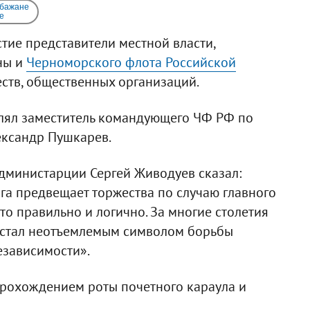
 бажане
e
ие представители местной власти,
ны и
Черноморского флота Российской
ств, общественных организаций.
влял заместитель командующего ЧФ РФ по
ександр Пушкарев.
дминистарции Сергей Живодуев сказал:
га предвещает торжества по случаю главного
Это правильно и логично. За многие столетия
 стал неотъемлемым символом борьбы
езависимости».
рохождением роты почетного караула и