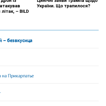
й – безвкусица
а на Прикарпатье
г