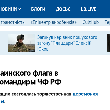
НОВИНИ
БЛОГИ
ДОСЬЄ
LB.LIVE
 грамотність
«Епіцентр виробників»
CultHub
Те
Загинув керівник пошукового
загону "Плацдарм" Олексій
Юков
аинского флага в
 командиры ЧФ РФ
ации состоялась торжественная
церемония
ны
.