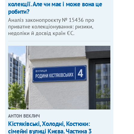
колекції. Але чи має і може вона це
робити?
Аналіз законопроєкту № 15436 про
приватне колекціонування: ризики,
недоліки й досвід країн ЄС.
АНТОН ВЕКЛИЧ
Кістяківські, Холодні, Костюки:
сімейні вулиці Києва. Частина 3