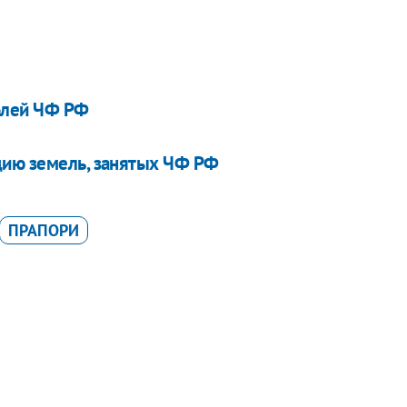
аблей ЧФ РФ
цию земель, занятых ЧФ РФ
ПРАПОРИ