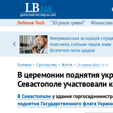
Defense Tech
“30 років гривні”
Фінансова
Американська асоціація серця
уп
пояснила, скільки чашок кави
безпечно пити щодня
ку
Головна
—
Суспільство
—
Життя
—
23 серпня 2010
, 16:32
В церемонии поднятия укр
Севастополе участвовали
В Севастополе
у здания горгосадминистр
поднятия Государственного флага Украи